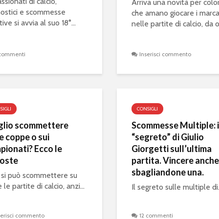
ssionati di calcio,
Arriva una novità per colo
ostici e scommesse
che amano giocare i marca
ive si avvia al suo 18°...
nelle partite di calcio, da or
 commenti
Inserisci commento
SIGLI
CONSIGLI
lio scommettere
Scommesse Multiple: i
le coppe o sui
“segreto” di Giulio
pionati? Ecco le
Giorgetti sull’ultima
poste
partita. Vincere anche
sbagliandone una.
si può scommettere su
 le partite di calcio, anzi...
Il segreto sulle multiple di.
serisci commento
12 commenti