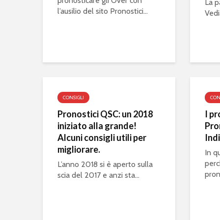
pronosticare gli Over con
La p
l’ausilio del sito Pronostici...
Vedi
CONSIGLI
CON
Pronostici QSC: un 2018
I pr
iniziato alla grande!
Pro
Alcuni consigli utili per
Ind
migliorare.
In q
perc
L’anno 2018 si è aperto sulla
prono
scia del 2017 e anzi sta...