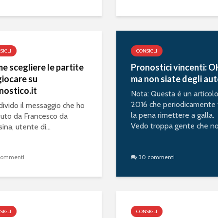
SIGLI
CONSIGLI
e scegliere le partite
Pronostici vincenti: O
giocare su
ma non siate degli au
nostico.it
Nota: Questa è un articolo
2016 che periodicamente 
ivido il messaggio che ho
la pena rimettere a galla.
vuto da Francesco da
Vedo troppa gente che non
ina, utente di...
commenti
30 commenti
SIGLI
CONSIGLI