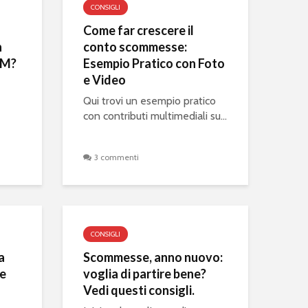
CONSIGLI
Come far crescere il
n
conto scommesse:
UM?
Esempio Pratico con Foto
e Video
Qui trovi un esempio pratico
con contributi multimediali su...
3 commenti
CONSIGLI
a
Scommesse, anno nuovo:
se
voglia di partire bene?
Vedi questi consigli.