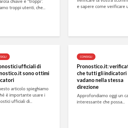
verificare la vostra scom
arola chiave è “troppi”.
e sapere come verificare u
amo troppi utenti, che...
SIGLI
CONSIGLI
onostici ufficiali di
Pronostico.it: verifica
nostico.it sono ottimi
che tutti gli indicatori
icatori
vadano nella stessa
direzione
uesto articolo spieghiamo
hé è importante usare i
Approfondiamo oggi un c
stici ufficiali di...
interessante che possa...