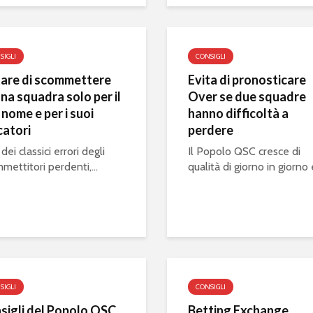
SIGLI
CONSIGLI
tare di scommettere
Evita di pronosticare
una squadra solo per il
Over se due squadre
 nome e per i suoi
hanno difficoltà a
catori
perdere
dei classici errori degli
Il Popolo QSC cresce di
mettitori perdenti,...
qualità di giorno in giorno e
SIGLI
CONSIGLI
sigli del Popolo QSC
Betting Exchange,