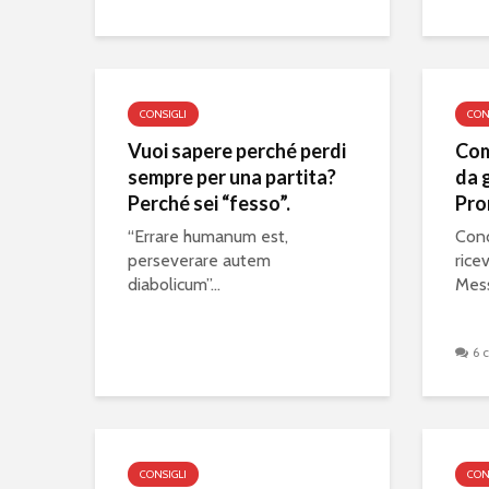
CONSIGLI
CON
Vuoi sapere perché perdi
Com
sempre per una partita?
da 
Perché sei “fesso”.
Pro
“Errare humanum est,
Cond
perseverare autem
rice
diabolicum”...
Mess
6 
CONSIGLI
CON