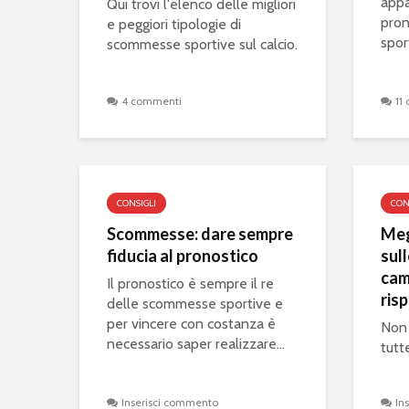
appa
Qui trovi l'elenco delle migliori
pron
e peggiori tipologie di
sport
scommesse sportive sul calcio.
4 commenti
11
CONSIGLI
CON
Scommesse: dare sempre
Meg
fiducia al pronostico
sul
cam
Il pronostico è sempre il re
ris
delle scommesse sportive e
per vincere con costanza è
Non 
necessario saper realizzare...
tutte
Inserisci commento
In