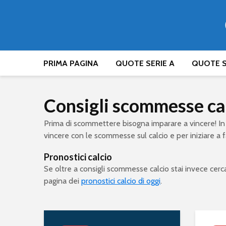
PRIMA PAGINA
QUOTE SERIE A
QUOTE S
Consigli scommesse cal
Prima di scommettere bisogna imparare a vincere! In q
vincere con le scommesse sul calcio e per iniziare a fa
Pronostici calcio
Se oltre a consigli scommesse calcio stai invece cerca
pagina dei
pronostici calcio di oggi
.