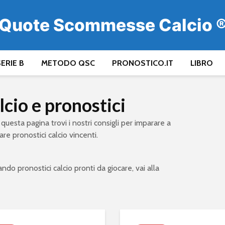
Quote Scommesse Calcio 
ERIE B
METODO QSC
PRONOSTICO.IT
LIBRO
cio e pronostici
uesta pagina trovi i nostri consigli per imparare a
re pronostici calcio vincenti.
ndo pronostici calcio pronti da giocare, vai alla