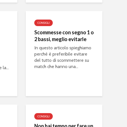
CONSIGLI
Scommesse con segno 1 o
2 bassi, meglio evitarle
In questo articolo spieghiamo
perché è preferibile evitare
del tutto di scommettere su
match che hanno una...
 la...
CONSIGLI
Non hai tempo per fare un