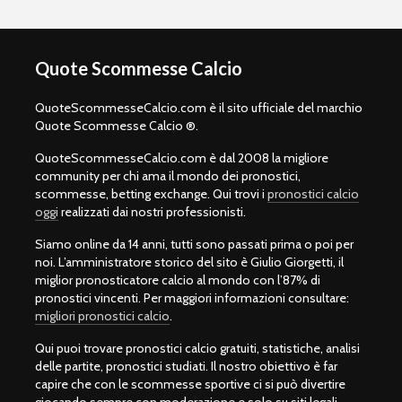
Quote Scommesse Calcio
QuoteScommesseCalcio.com è il sito ufficiale del marchio
Quote Scommesse Calcio ®.
QuoteScommesseCalcio.com è dal 2008 la migliore
community per chi ama il mondo dei pronostici,
scommesse, betting exchange. Qui trovi i
pronostici calcio
oggi
realizzati dai nostri professionisti.
Siamo online da 14 anni, tutti sono passati prima o poi per
noi. L’amministratore storico del sito è Giulio Giorgetti, il
miglior pronosticatore calcio al mondo con l’87% di
pronostici vincenti. Per maggiori informazioni consultare:
migliori pronostici calcio
.
Qui puoi trovare pronostici calcio gratuiti, statistiche, analisi
delle partite, pronostici studiati. Il nostro obiettivo è far
capire che con le scommesse sportive ci si può divertire
giocando sempre con moderazione e solo su siti legali