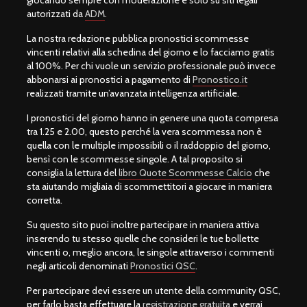
autorizzati da
ADM
.
La nostra redazione pubblica pronostici scommesse
vincenti relativi alla schedina del giorno e lo facciamo gratis
al 100%. Per chi vuole un servizio professionale può invece
abbonarsi ai pronostici a pagamento di
Pronostico.it
realizzati tramite un’avanzata intelligenza artificiale.
I pronostici del giorno hanno in genere una quota compresa
tra 1.25 e 2.00, questo perché la vera scommessa non è
quella con le multiple impossibili o il raddoppio del giorno,
bensì con le scommesse singole. A tal proposito si
consiglia la lettura del
libro Quote Scommesse Calcio
che
sta aiutando migliaia di scommettitori a giocare in maniera
corretta.
Su questo sito puoi inoltre partecipare in maniera attiva
inserendo tu stesso quelle che consideri le tue bollette
vincenti o, meglio ancora, le singole attraverso i commenti
negli articoli denominati
Pronostici QSC
.
Per partecipare devi essere un utente della community QSC,
per farlo basta effettuare la
registrazione gratuita
e verrai