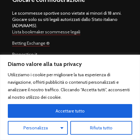
Le scommesse sportive sono vietate ai minori di 18 anni.
Giocare solo su siti legali autorizzati dallo Stato italiano
(ADM/AAMS).
Lista bookmaker scommesse legali
Betting Exchange ®
Pronostico.it
Diamo valore alla tua privacy
Pronostico.it PREMIUM
Utilizziamo i cookie per migliorare la tua esperienza di
navigazione, offrirti pubblicità o contenuti personalizzati e
analizzare il nostro traffico. Cliccando “Accetta tutti”, acconsenti
Copyright © 2008-2026.
Quote Scommesse Calcio
Sito Ufficiale -
al nostro utilizzo dei cookie.
Un progetto di
Giulio Giorgetti
. Quote Scommesse Calcio ® è un
marchio registrato.
Accettare tutto
Quote Scommesse Calcio fornisce pronostici sulle principali
competizioni sportive. Il gioco in Italia è regolamentato dall'Agenzia
Dogane e Monopoli ed è riservato ai maggiori di 18 anni.
Personalizza
Rifiuta tutto
QuoteScommesseCalcio.com - Sfera sas di Marcello Rossi - P.IVA
10917021007 - Via Alessandro Cruto 8, 00146 Roma (RM) – Italia -