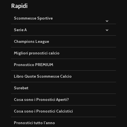
Rapidi
Scommesse Sportive
Serie A
Champions League
Migliori pronostici calcio
Pronostico PREMIUM
Libro Quote Scommesse Calcio
Surebet
Cosa sono i Pronostici Aperti?
Cosa sono i Pronostici Calcistici
Pronostici tutto l’anno