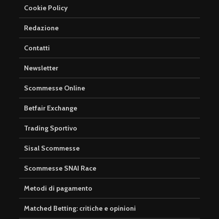
Cookie Policy
Redazione
Contatti
Newsletter
Scommesse Online
Betfair Exchange
Trading Sportivo
Sisal Scommesse
Scommesse SNAI Race
Metodi di pagamento
Matched Betting: critiche e opinioni