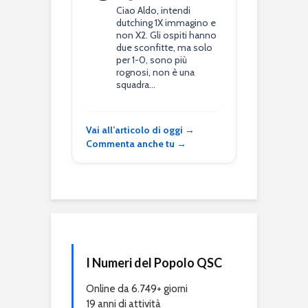
Ciao Aldo, intendi
dutching 1X immagino e
non X2. Gli ospiti hanno
due sconfitte, ma solo
per 1-0, sono più
rognosi, non è una
squadra…
Vai all’articolo di oggi →
Commenta anche tu →
I Numeri del Popolo QSC
Online da 6.749+ giorni
19 anni di attività