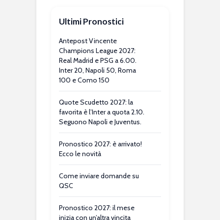
Ultimi Pronostici
Antepost Vincente
Champions League 2027:
Real Madrid e PSG a 6.00.
Inter 20, Napoli 50, Roma
100 e Como 150
Quote Scudetto 2027: la
favorita è l’Inter a quota 2.10.
Seguono Napoli e Juventus.
Pronostico 2027: è arrivato!
Ecco le novità
Come inviare domande su
QSC
Pronostico 2027: il mese
inizia con un’altra vincita