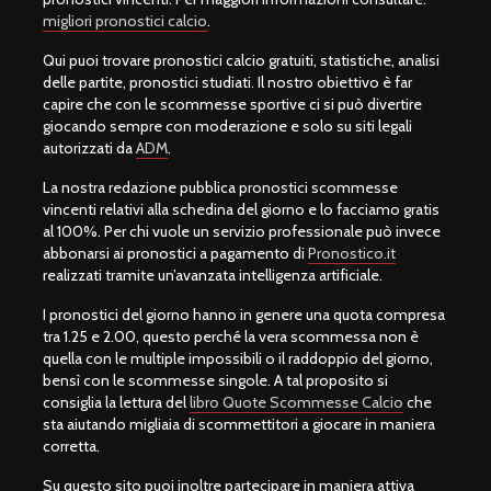
migliori pronostici calcio
.
Qui puoi trovare pronostici calcio gratuiti, statistiche, analisi
delle partite, pronostici studiati. Il nostro obiettivo è far
capire che con le scommesse sportive ci si può divertire
giocando sempre con moderazione e solo su siti legali
autorizzati da
ADM
.
La nostra redazione pubblica pronostici scommesse
vincenti relativi alla schedina del giorno e lo facciamo gratis
al 100%. Per chi vuole un servizio professionale può invece
abbonarsi ai pronostici a pagamento di
Pronostico.it
realizzati tramite un’avanzata intelligenza artificiale.
I pronostici del giorno hanno in genere una quota compresa
tra 1.25 e 2.00, questo perché la vera scommessa non è
quella con le multiple impossibili o il raddoppio del giorno,
bensì con le scommesse singole. A tal proposito si
consiglia la lettura del
libro Quote Scommesse Calcio
che
sta aiutando migliaia di scommettitori a giocare in maniera
corretta.
Su questo sito puoi inoltre partecipare in maniera attiva