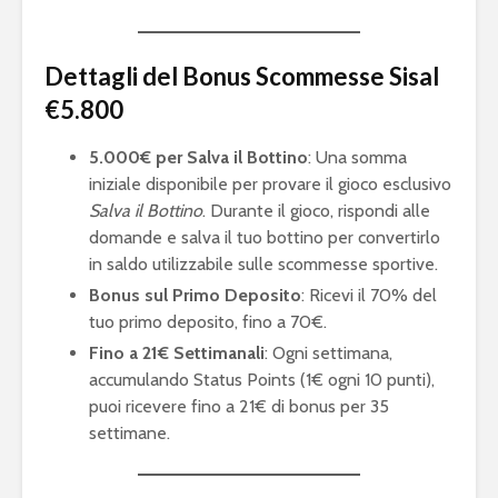
Dettagli del Bonus Scommesse Sisal
€5.800
5.000€ per Salva il Bottino
: Una somma
iniziale disponibile per provare il gioco esclusivo
Salva il Bottino
. Durante il gioco, rispondi alle
domande e salva il tuo bottino per convertirlo
in saldo utilizzabile sulle scommesse sportive.
Bonus sul Primo Deposito
: Ricevi il 70% del
tuo primo deposito, fino a 70€.
Fino a 21€ Settimanali
: Ogni settimana,
accumulando Status Points (1€ ogni 10 punti),
puoi ricevere fino a 21€ di bonus per 35
settimane.