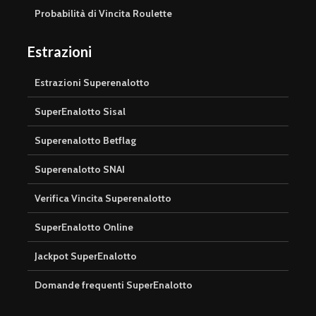
Probabilità di Vincita Roulette
Estrazioni
Estrazioni Superenalotto
SuperEnalotto Sisal
Superenalotto Betflag
Superenalotto SNAI
Verifica Vincita Superenalotto
SuperEnalotto Online
Jackpot SuperEnalotto
Domande frequenti SuperEnalotto