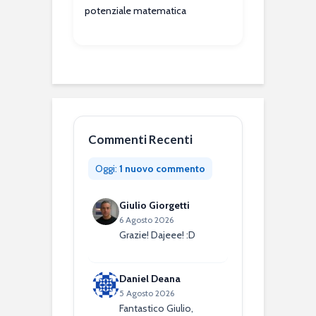
potenziale matematica
Commenti Recenti
Oggi:
1 nuovo commento
Giulio Giorgetti
6 Agosto 2026
Grazie! Dajeee! :D
Daniel Deana
5 Agosto 2026
Fantastico Giulio,