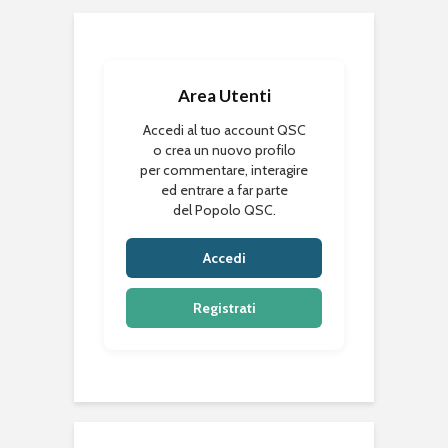
Area Utenti
Accedi al tuo account QSC
o crea un nuovo profilo
per commentare, interagire
ed entrare a far parte
del Popolo QSC.
Accedi
Registrati