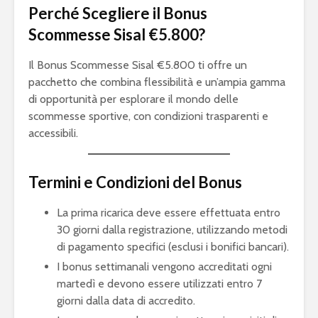
Perché Scegliere il Bonus
Scommesse Sisal €5.800?
Il Bonus Scommesse Sisal €5.800 ti offre un
pacchetto che combina flessibilità e un’ampia gamma
di opportunità per esplorare il mondo delle
scommesse sportive, con condizioni trasparenti e
accessibili.
Termini e Condizioni del Bonus
La prima ricarica deve essere effettuata entro
30 giorni dalla registrazione, utilizzando metodi
di pagamento specifici (esclusi i bonifici bancari).
I bonus settimanali vengono accreditati ogni
martedì e devono essere utilizzati entro 7
giorni dalla data di accredito.