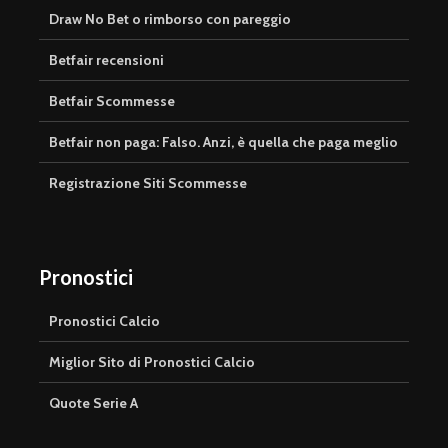
Draw No Bet o rimborso con pareggio
Betfair recensioni
Betfair Scommesse
Betfair non paga: Falso. Anzi, è quella che paga meglio
Registrazione Siti Scommesse
Pronostici
Pronostici Calcio
Miglior Sito di Pronostici Calcio
Quote Serie A