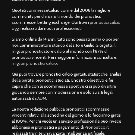
QuoteScommesseCalcio.com è dal 2008 la migliore
community per chi ama il mondo dei pronostici,
scommesse, betting exchange. Qui trovi i
pronostici calcio
oggi
realizzati dai nostri professionisti.
Siamo online da 14 anni, tutti sono passati prima o poi per
noi. L’amministratore storico del sito è Giulio Giorgetti, il
miglior pronosticatore calcio al mondo con l’87% di
pronostici vincenti. Per maggiori informazioni consultare:
migliori pronostici calcio
.
Qui puoi trovare pronostici calcio gratuiti, statistiche, analisi
delle partite, pronostici studiati. Il nostro obiettivo è far
capire che con le scommesse sportive ci si può divertire
giocando sempre con moderazione e solo su siti legali
autorizzati da
ADM
.
La nostra redazione pubblica pronostici scommesse
vincenti relativi alla schedina del giorno e lo facciamo gratis
al 100%. Per chi vuole un servizio professionale può invece
abbonarsi ai pronostici a pagamento di
Pronostico.it
realizzati tramite un’avanzata intelligenza artificiale.