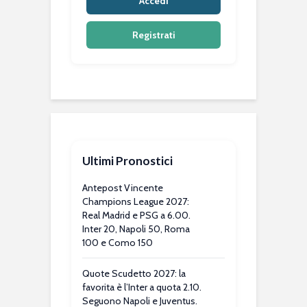
Accedi
Registrati
Ultimi Pronostici
Antepost Vincente
Champions League 2027:
Real Madrid e PSG a 6.00.
Inter 20, Napoli 50, Roma
100 e Como 150
Quote Scudetto 2027: la
favorita è l’Inter a quota 2.10.
Seguono Napoli e Juventus.