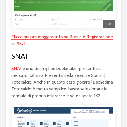
Sisal
Clicca qui per maggiori info su Bonus e Registrazione
su Sisal
SNAI
SNAI
è uno dei migliori bookmaker presenti sul
mercato italiano. Presenta nella sezione Sport il
Totocalcio. Anche in questo caso giocare la schedina
Totocalcio è molto semplice, basta selezionare la
formula di proprio interesse e selezionare 1X2.