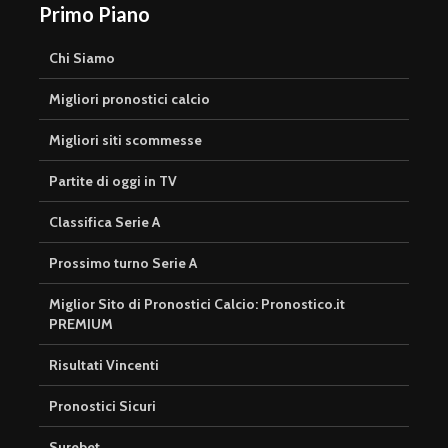
Primo Piano
Chi Siamo
Migliori pronostici calcio
Migliori siti scommesse
Partite di oggi in TV
Classifica Serie A
Prossimo turno Serie A
Miglior Sito di Pronostici Calcio: Pronostico.it
PREMIUM
Risultati Vincenti
Pronostici Sicuri
Surebet