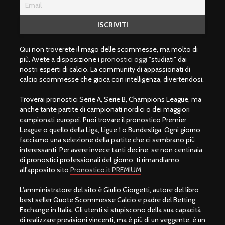
Qui non troverete il mago delle scommesse, ma molto di
più. Avete a disposizione i
pronostici oggi
"studiati" dai
nostri esperti di calcio. La community di appassionati di
calcio scommesse che gioca con intelligenza, divertendosi.
Troverai pronostici Serie A, Serie B, Champions League, ma
anche tante partite di campionati nordici o dei maggiori
campionati europei. Puoi trovare il pronostico Premier
League o quello della Liga, Ligue 1 o Bundesliga. Ogni giorno
facciamo una selezione della partite che ci sembrano più
interessanti. Per avere invece tanti decine, se non centinaia
di pronostici professionali del giorno, ti rimandiamo
all'apposito sito
Pronostico.it PREMIUM
.
L'amministratore del sito è Giulio Giorgetti, autore del libro
best seller Quote Scommesse Calcio e padre del Betting
Exchange in Italia. Gli utenti si stupiscono della sua capacità
di realizzare previsioni vincenti, ma è più di un veggente, è un