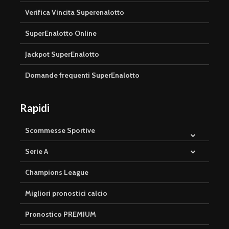
Verifica Vincita Superenalotto
SuperEnalotto Online
Jackpot SuperEnalotto
Domande frequenti SuperEnalotto
Rapidi
Scommesse Sportive
Serie A
Champions League
Migliori pronostici calcio
Pronostico PREMIUM