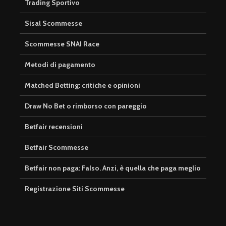
Trading Sportivo
Sisal Scommesse
Scommesse SNAI Race
Metodi di pagamento
Matched Betting: critiche e opinioni
Draw No Bet o rimborso con pareggio
Betfair recensioni
Betfair Scommesse
Betfair non paga: Falso. Anzi, è quella che paga meglio
Registrazione Siti Scommesse