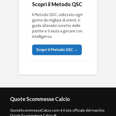
Scopri il Metodo QSC
Il Metodo QSC, utilizzato ogni
giorno da migliaia di utenti, ti
guida all’analisi corretta delle
partite e ti aiuta a giocare con
intelligenza
Scopri il Metodo QSC →
Quote Scommesse Calcio
QuoteScommesseCalcio.com è il sito ufficiale del marchio
Quote Scommesse Calcio ®.