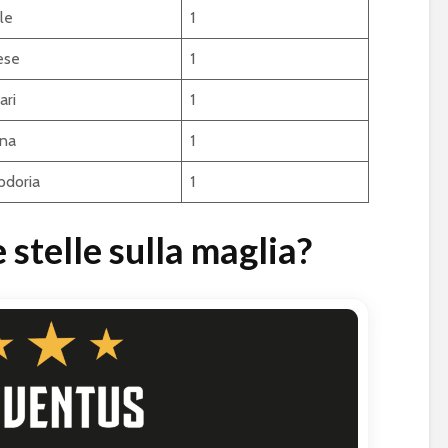
le
1
ese
1
ari
1
na
1
doria
1
 stelle sulla maglia?