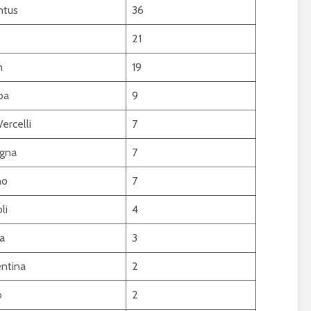
ntus
36
21
n
19
oa
9
ercelli
7
gna
7
no
7
li
4
a
3
entina
2
o
2