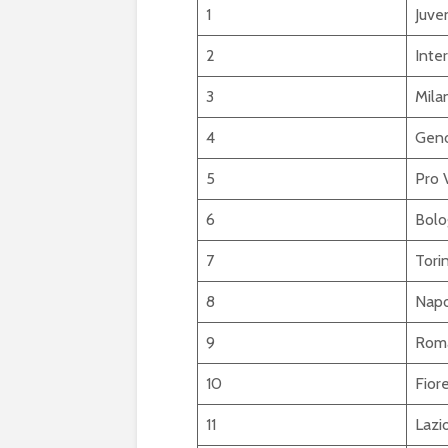
1
Juve
2
Inter
3
Mila
4
Gen
5
Pro V
6
Bolo
7
Tori
8
Napo
9
Rom
10
Fior
11
Lazi