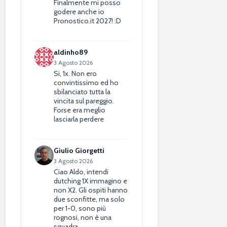
Finalmente mi posso
godere anche io
Pronostico.it 2027! :D
aldinho89
3 Agosto 2026
Si, 1x. Non ero
convintissimo ed ho
sbilanciato tutta la
vincita sul pareggio.
Forse era meglio
lasciarla perdere
Giulio Giorgetti
3 Agosto 2026
Ciao Aldo, intendi
dutching 1X immagino e
non X2. Gli ospiti hanno
due sconfitte, ma solo
per 1-0, sono più
rognosi, non è una
squadra…