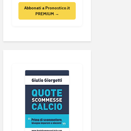
Abbonati a Pronostico.it
PREMIUM →