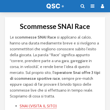
Scommesse SNAI Race
Le
scommesse SNAI Race
si applicano al calcio,
hanno una durata mediamente breve e si rivolgono a
scommettitori che vogliono conoscere subito l’esito
della giocata. La parola “Race” significa appunto
“correre, prendere parte a una gara, gareggiare in
corsa, in velocità”, e rende bene l’idea di questo
mercato. Sul proprio sito,
l’operatore Snai offre 3 tipi
di scommesse sportive race
, sempre pre-match
eppure capaci di far provare il brivido tipico delle
scommesse live che si effettuano in tempo reale.
Scopriamo di cosa si tratta.
SNAI (VISITA IL SITO)