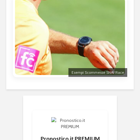
Esempi Scommesse SNAI Race
Pronostico.it PREMIUM