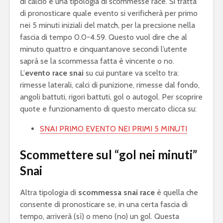
di calcio è una tipologia di scommesse race. Si tratta
di pronosticare quale evento si verificherà per primo
nei 5 minuti iniziali del match, per la precsione nella
fascia di tempo 0.0-4.59. Questo vuol dire che al
minuto quattro e cinquantanove secondi l’utente
saprà se la scommessa fatta è vincente o no.
L’
evento race snai
su cui puntare va scelto tra:
rimesse laterali, calci di punizione, rimesse dal fondo,
angoli battuti, rigori battuti, gol o autogol. Per scoprire
quote e funzionamento di questo mercato clicca su:
SNAI PRIMO EVENTO NEI PRIMI 5 MINUTI
Scommettere sul “gol nei minuti”
Snai
Altra tipologia di
scommessa snai race
è quella che
consente di pronosticare se, in una certa fascia di
tempo, arriverà (sì) o meno (no) un gol. Questa