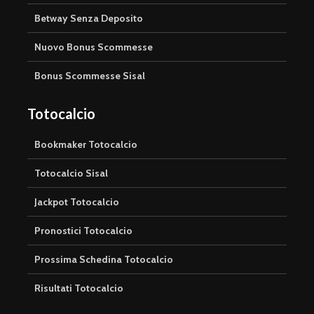
Betway Senza Deposito
Nuovo Bonus Scommesse
Bonus Scommesse Sisal
Totocalcio
Bookmaker Totocalcio
Totocalcio Sisal
Jackpot Totocalcio
Pronostici Totocalcio
Prossima Schedina Totocalcio
Risultati Totocalcio