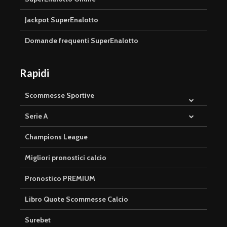
Jackpot SuperEnalotto
Domande frequenti SuperEnalotto
Rapidi
Scommesse Sportive
Serie A
Champions League
Migliori pronostici calcio
Pronostico PREMIUM
Libro Quote Scommesse Calcio
Surebet