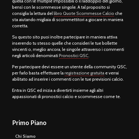
quella con le multiple impossibili o il raddoppio del giorno,
bensì con le scommesse singole. A tal proposito si
consiglia la lettura del
libro Quote Scommesse Calcio
che
sta aiutando migliaia di scommettitori a giocare in maniera
corretta.
Su questo sito puoi inoltre partecipare in maniera attiva
inserendo tu stesso quelle che consideri le tue bollette
vincenti o, meglio ancora, le singole attraverso i commenti
negli articoli denominati
Pronostici QSC
.
Per partecipare devi essere un utente della community QSC,
per farlo basta effettuare la
registrazione gratuita
e verrai
abilitato ad inserire i commenti con le tue previsioni calcio.
Entra in QSC ed inizia a divertirti insieme agli altri
appassionati di pronostici calcio e scommesse come te.
Primo Piano
Chi Siamo