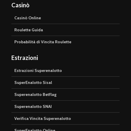
Casinò
Casinò Online
Roulette Guida
Probabilità di Vincita Roulette
Estrazioni
Estrazioni Superenalotto
SuperEnalotto Sisal
Superenalotto Betflag
Superenalotto SNAI
Verifica Vincita Superenalotto
SuperEnalotto Online