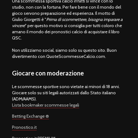
Una scommessa sportiva calcio infatti si vince con lo
studio, non con la fortuna. Per fare bene con il mondo del
gioco servono preparazione ed esperienza. Il motto di
Giulio Giorgetti è "
Prima di scommettere, bisogna imparare a
vincere
" per questo motivo si consiglia per tutti coloro che
amano il mondo dei pronostici calcio di acquistare il libro
QSC.
Non utilizziamo social, siamo solo su questo sito. Buon
divertimento con QuoteScommesseCalcio.com.
Giocare con moderazione
Le scommesse sportive sono vietate ai minori di 18 anni.
Giocare solo su siti legali autorizzati dallo Stato italiano
(ADM/AAMS).
Lista bookmaker scommesse legali
Betting Exchange ®
Pronostico.it