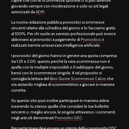
capire che con le scommesse sportive ci si può divertire
giocando sempre con moderazione e solo su siti legali
autorizzati da
ADM
.
La nostra redazione pubblica pronostici scommesse
vincenti relativi alla schedina del giorno e lo facciamo gratis
al 100%. Per chi vuole un servizio professionale può invece
abbonarsi ai pronostici a pagamento di
Pronostico.it
realizzati tramite un’avanzata intelligenza artificiale.
I pronostici del giorno hanno in genere una quota compresa
tra 1.25 e 2.00, questo perché la vera scommessa non è
quella con le multiple impossibili o il raddoppio del giorno,
bensì con le scommesse singole. A tal proposito si
consiglia la lettura del
libro Quote Scommesse Calcio
che
sta aiutando migliaia di scommettitori a giocare in maniera
corretta.
Su questo sito puoi inoltre partecipare in maniera attiva
inserendo tu stesso quelle che consideri le tue bollette
vincenti o, meglio ancora, le singole attraverso i commenti
negli articoli denominati
Pronostici QSC
.
Per partecipare devi essere un utente della community QSC,