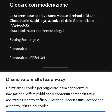
Giocare con moderazione
Le scommesse sportive sono vietate ai minori di 18 anni.
Giocare solo su siti legali autorizzati dallo Stato italiano
(ADM/AAMS).
Lista bookmaker scommesse legali
Betting Exchange ®
Pronostico.it
Pronostico.it PREMIUM
Diamo valore alla tua privacy
Copyright © 2008-2026.
Quote Scommesse Calcio
Sito Ufficiale -
Un progetto di
Giulio Giorgetti
. Quote Scommesse Calcio ® è un
Utilizziamo i cookie per migliorare la tua esperienza di
marchio registrato.
navigazione, offrirti pubblicità o contenuti personalizzati e
Quote Scommesse Calcio fornisce pronostici sulle principali
competizioni sportive. Il gioco in Italia è regolamentato dall'Agenzia
analizzare il nostro traffico. Cliccando “Accetta tutti”, acconsenti
Dogane e Monopoli ed è riservato ai maggiori di 18 anni.
al nostro utilizzo dei cookie.
QuoteScommesseCalcio.com - Sfera sas di Marcello Rossi - P.IVA