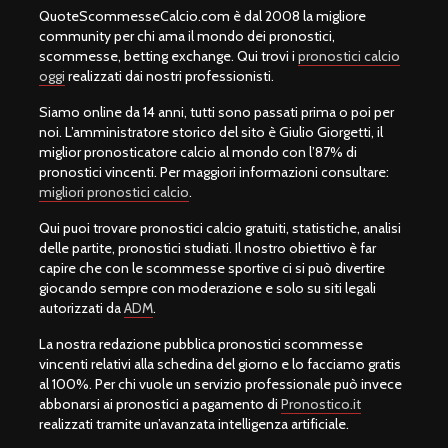
QuoteScommesseCalcio.com è dal 2008 la migliore
community per chi ama il mondo dei pronostici,
scommesse, betting exchange. Qui trovi i
pronostici calcio
oggi
realizzati dai nostri professionisti.
Siamo online da 14 anni, tutti sono passati prima o poi per
noi. L’amministratore storico del sito è Giulio Giorgetti, il
miglior pronosticatore calcio al mondo con l’87% di
pronostici vincenti. Per maggiori informazioni consultare:
migliori pronostici calcio
.
Qui puoi trovare pronostici calcio gratuiti, statistiche, analisi
delle partite, pronostici studiati. Il nostro obiettivo è far
capire che con le scommesse sportive ci si può divertire
giocando sempre con moderazione e solo su siti legali
autorizzati da
ADM
.
La nostra redazione pubblica pronostici scommesse
vincenti relativi alla schedina del giorno e lo facciamo gratis
al 100%. Per chi vuole un servizio professionale può invece
abbonarsi ai pronostici a pagamento di
Pronostico.it
realizzati tramite un’avanzata intelligenza artificiale.