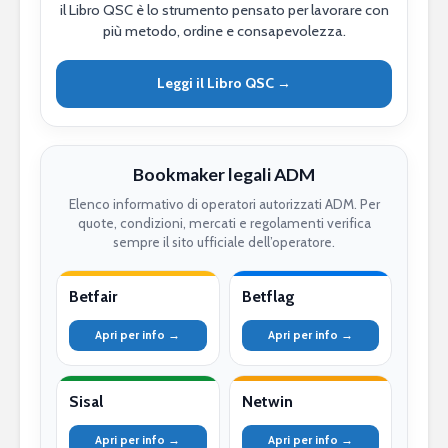
il Libro QSC è lo strumento pensato per lavorare con
più metodo, ordine e consapevolezza.
Leggi il Libro QSC →
Bookmaker legali ADM
Elenco informativo di operatori autorizzati ADM. Per
quote, condizioni, mercati e regolamenti verifica
sempre il sito ufficiale dell’operatore.
Betfair
Betflag
Apri per info →
Apri per info →
Sisal
Netwin
Apri per info →
Apri per info →