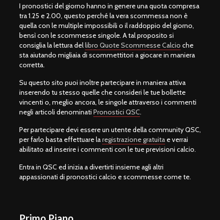
I pronostici del giorno hanno in genere una quota compresa
tra 1.25 e 2.00, questo perché la vera scommessa non è
quella con le multiple impossibili o il raddoppio del giorno,
bensì con le scommesse singole. A tal proposito si
consiglia la lettura del
libro Quote Scommesse Calcio
che
sta aiutando migliaia di scommettitori a giocare in maniera
corretta.
Su questo sito puoi inoltre partecipare in maniera attiva
inserendo tu stesso quelle che consideri le tue bollette
vincenti o, meglio ancora, le singole attraverso i commenti
negli articoli denominati
Pronostici QSC
.
Per partecipare devi essere un utente della community QSC,
per farlo basta effettuare la
registrazione gratuita
e verrai
abilitato ad inserire i commenti con le tue previsioni calcio.
Entra in QSC ed inizia a divertirti insieme agli altri
appassionati di pronostici calcio e scommesse come te.
Primo Piano