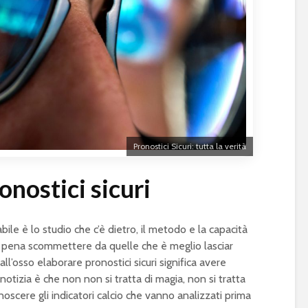
Pronostici Sicuri: tutta la verità
nostici sicuri
ile è lo studio che c’è dietro, il metodo e la capacità
 la pena scommettere da quelle che è meglio lasciar
l’osso elaborare pronostici sicuri significa avere
tizia è che non non si tratta di magia, non si tratta
onoscere gli indicatori calcio che vanno analizzati prima