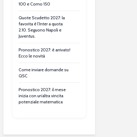
100 e Como 150
Quote Scudetto 2027: la
favorita è l’Inter a quota
2.10. Seguono Napoli e
Juventus.
Pronostico 2027: è arrivato!
Ecco le novità
Come inviare domande su
QSC
Pronostico 2027: il mese
inizia con un’altra vincita
potenziale matematica