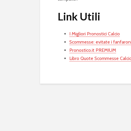
Link Utili
I Migliori Pronostici Calcio
Scommesse: evitate i fanfaroni,
Pronostico.it PREMIUM
Libro Quote Scommesse Calci