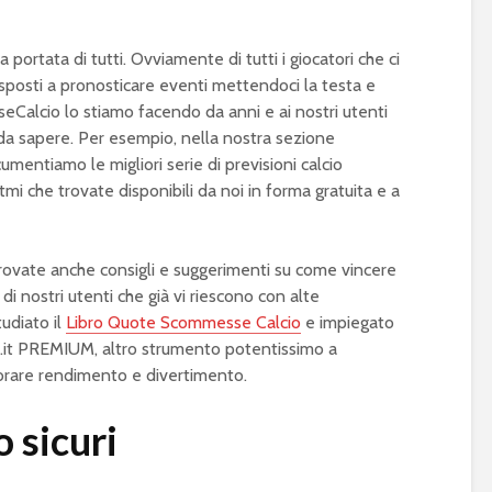
portata di tutti. Ovviamente di tutti i giocatori che ci
isposti a pronosticare eventi mettendoci la testa e
eCalcio lo stiamo facendo da anni e ai nostri utenti
da sapere. Per esempio, nella nostra sezione
mentiamo le migliori serie di previsioni calcio
itmi che trovate disponibili da noi in forma gratuita e a
trovate anche consigli e suggerimenti su come vincere
i nostri utenti che già vi riescono con alte
udiato il
Libro Quote Scommesse Calcio
e impiegato
.it PREMIUM, altro strumento potentissimo a
iorare rendimento e divertimento.
o sicuri