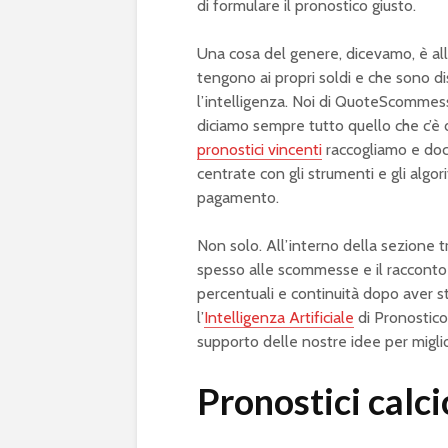
di formulare il pronostico giusto.
Una cosa del genere, dicevamo, è alla 
tengono ai propri soldi e che sono d
l’intelligenza. Noi di QuoteScommess
diciamo sempre tutto quello che c’è 
pronostici vincenti
raccogliamo e docu
centrate con gli strumenti e gli algor
pagamento.
Non solo. All’interno della sezione 
spesso alle scommesse e il racconto d
percentuali e continuità dopo aver st
l’
Intelligenza Artificiale
di Pronostico
supporto delle nostre idee per migl
Pronostici calci