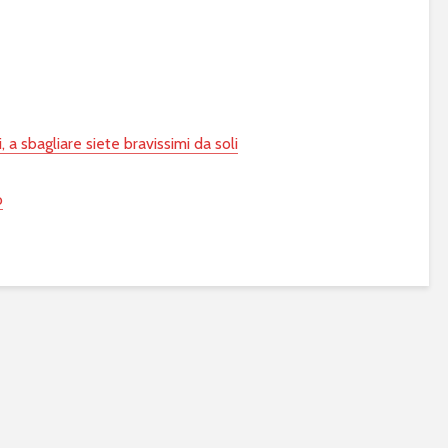
 a sbagliare siete bravissimi da soli
o