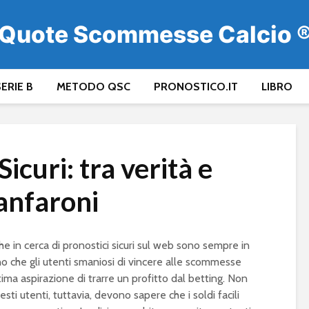
Quote Scommesse Calcio 
ERIE B
METODO QSC
PRONOSTICO.IT
LIBRO
Sicuri: tra verità e
anfaroni
iche in cerca di pronostici sicuri sul web sono sempre in
no che gli utenti smaniosi di vincere alle scommesse
tima aspirazione di trarre un profitto dal betting. Non
sti utenti, tuttavia, devono sapere che i soldi facili