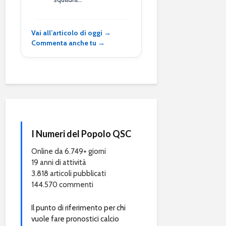
Vai all’articolo di oggi →
Commenta anche tu →
I Numeri del Popolo QSC
Online da 6.749+ giorni
19 anni di attività
3.818 articoli pubblicati
144.570 commenti
Il punto di riferimento per chi
vuole fare pronostici calcio