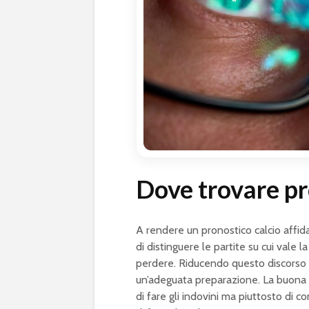
Dove trovare pro
A rendere un pronostico calcio affidab
di distinguere le partite su cui vale
perdere. Riducendo questo discorso al
un’adeguata preparazione. La buona no
di fare gli indovini ma piuttosto di c