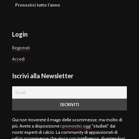
Pronostici tutto l’anno
Login
Registrati
Accedi
Iscrivi alla Newsletter
Qui non troverete il mago delle scommesse, ma molto di
più. Avete a disposizione i
pronostici oggi
"studiati" dai
nostri esperti di calcio. La community di appassionati di
calcio scommesse che gioca con intelligenza, divertendosi.