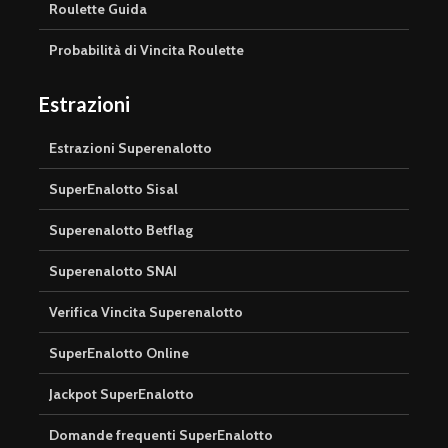
Roulette Guida
Probabilità di Vincita Roulette
Estrazioni
Estrazioni Superenalotto
SuperEnalotto Sisal
Superenalotto Betflag
Superenalotto SNAI
Verifica Vincita Superenalotto
SuperEnalotto Online
Jackpot SuperEnalotto
Domande frequenti SuperEnalotto