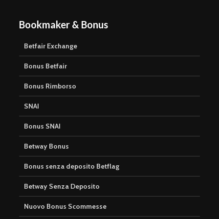
Bookmaker & Bonus
Betfair Exchange
Bonus Betfair
Bonus Rimborso
SNAI
Bonus SNAI
Betway Bonus
Bonus senza deposito Betflag
Betway Senza Deposito
Nuovo Bonus Scommesse