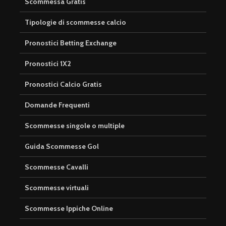
Scommessa Gratis
Tipologie di scommesse calcio
Pronostici Betting Exchange
Pronostici 1X2
Pronostici Calcio Gratis
Domande Frequenti
Scommesse singole o multiple
Guida Scommesse Gol
Scommesse Cavalli
Scommesse virtuali
Scommesse Ippiche Online