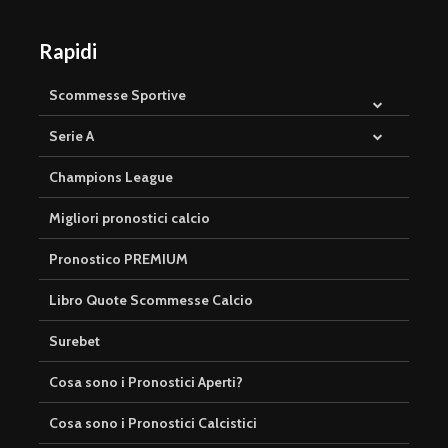
Rapidi
Scommesse Sportive
Serie A
Champions League
Migliori pronostici calcio
Pronostico PREMIUM
Libro Quote Scommesse Calcio
Surebet
Cosa sono i Pronostici Aperti?
Cosa sono i Pronostici Calcistici