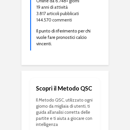
Online da 6.748+ giorni
19 anni di attività
3.817 articoli pubblicati
144.570 commenti
Il punto di riferimento per chi
vuole fare pronostici calcio
vincenti.
Scopri il Metodo QSC
Il Metodo QSC, utilizzato ogni
giorno da migliaia di utenti, ti
guida all’analisi corretta delle
partite e ti aiuta a giocare con
intelligenza