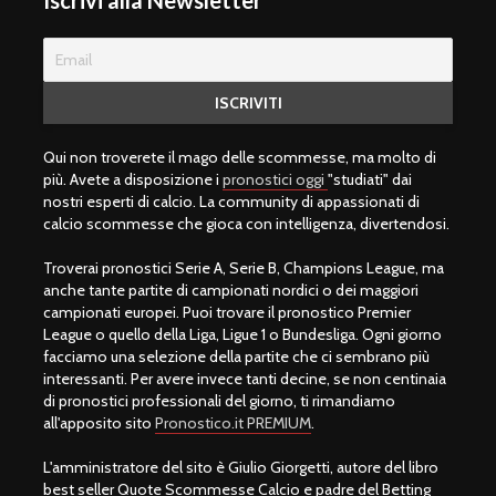
Qui non troverete il mago delle scommesse, ma molto di
più. Avete a disposizione i
pronostici oggi
"studiati" dai
nostri esperti di calcio. La community di appassionati di
calcio scommesse che gioca con intelligenza, divertendosi.
Troverai pronostici Serie A, Serie B, Champions League, ma
anche tante partite di campionati nordici o dei maggiori
campionati europei. Puoi trovare il pronostico Premier
League o quello della Liga, Ligue 1 o Bundesliga. Ogni giorno
facciamo una selezione della partite che ci sembrano più
interessanti. Per avere invece tanti decine, se non centinaia
di pronostici professionali del giorno, ti rimandiamo
all'apposito sito
Pronostico.it PREMIUM
.
L'amministratore del sito è Giulio Giorgetti, autore del libro
best seller Quote Scommesse Calcio e padre del Betting