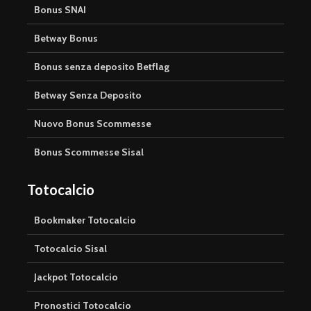
Bonus SNAI
Betway Bonus
Bonus senza deposito Betflag
Betway Senza Deposito
Nuovo Bonus Scommesse
Bonus Scommesse Sisal
Totocalcio
Bookmaker Totocalcio
Totocalcio Sisal
Jackpot Totocalcio
Pronostici Totocalcio