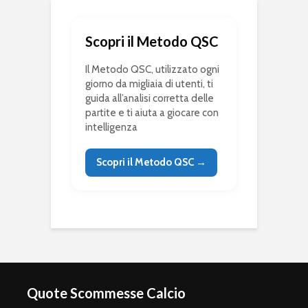
Scopri il Metodo QSC
Il Metodo QSC, utilizzato ogni
giorno da migliaia di utenti, ti
guida all’analisi corretta delle
partite e ti aiuta a giocare con
intelligenza
Scopri il Metodo QSC →
Quote Scommesse Calcio