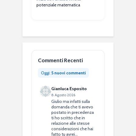
potenziale matematica
Commenti Recenti
Oggi:
5 nuovi commenti
Gianluca Esposito
8 Agosto 2026
Giulio ma infatti sulla
domanda che ti avevo
postato in precedenza
ti ho scritto che in
relazione alle stesse
considerazioni che hai
fatto tu avrei…