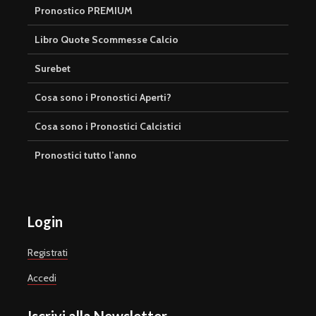
Pronostico PREMIUM
Libro Quote Scommesse Calcio
Surebet
Cosa sono i Pronostici Aperti?
Cosa sono i Pronostici Calcistici
Pronostici tutto l’anno
Login
Registrati
Accedi
Iscrivi alla Newsletter