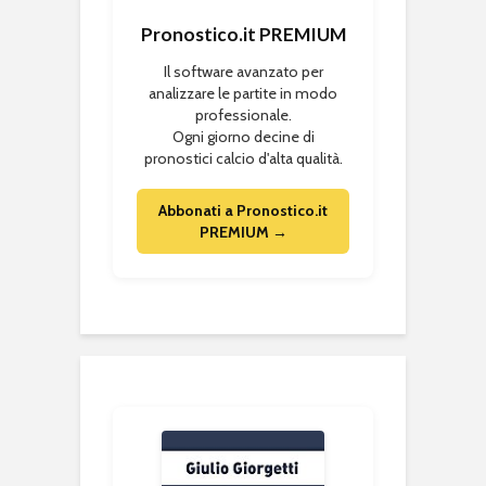
Pronostico.it PREMIUM
Il software avanzato per
analizzare le partite in modo
professionale.
Ogni giorno decine di
pronostici calcio d'alta qualità.
Abbonati a Pronostico.it
PREMIUM →