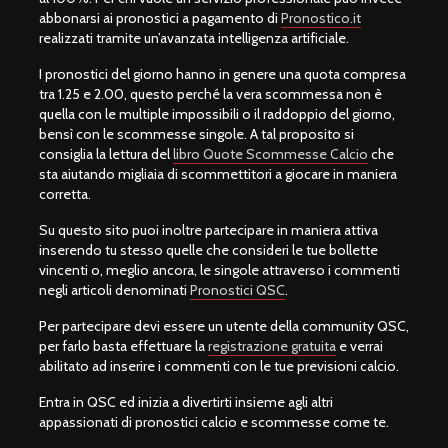
abbonarsi ai pronostici a pagamento di
Pronostico.it
realizzati tramite un’avanzata intelligenza artificiale.
I pronostici del giorno hanno in genere una quota compresa
tra 1.25 e 2.00, questo perché la vera scommessa non è
quella con le multiple impossibili o il raddoppio del giorno,
bensì con le scommesse singole. A tal proposito si
consiglia la lettura del
libro Quote Scommesse Calcio
che
sta aiutando migliaia di scommettitori a giocare in maniera
corretta.
Su questo sito puoi inoltre partecipare in maniera attiva
inserendo tu stesso quelle che consideri le tue bollette
vincenti o, meglio ancora, le singole attraverso i commenti
negli articoli denominati
Pronostici QSC
.
Per partecipare devi essere un utente della community QSC,
per farlo basta effettuare la
registrazione gratuita
e verrai
abilitato ad inserire i commenti con le tue previsioni calcio.
Entra in QSC ed inizia a divertirti insieme agli altri
appassionati di pronostici calcio e scommesse come te.