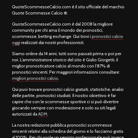
QuoteScommesseCalcio.com è il sito ufficiale del marchio
Quote Scommesse Calcio ®.
QuoteScommesseCalcio.com è dal 2008 la migliore
community per chi ama il mondo dei pronostici,
scommesse, betting exchange. Qui trovi i
pronostici calcio
oggi
realizzati dai nostri professionisti.
Siamo online da 14 anni, tutti sono passati prima o poi per
noi. L’amministratore storico del sito è Giulio Giorgetti, il
miglior pronosticatore calcio al mondo con l’87% di
pronostici vincenti. Per maggiori informazioni consultare:
migliori pronostici calcio
.
Qui puoi trovare pronostici calcio gratuiti, statistiche, analisi
delle partite, pronostici studiati. Il nostro obiettivo è far
capire che con le scommesse sportive ci si può divertire
giocando sempre con moderazione e solo su siti legali
autorizzati da
ADM
.
La nostra redazione pubblica pronostici scommesse
vincenti relativi alla schedina del giorno e lo facciamo gratis
al 100%. Per chi vuole un servizio professionale può invece