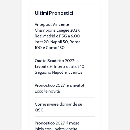
Ultimi Pronostici
Antepost Vincente
Champions League 2027:
Real Madrid e PSG a 6.00.
Inter 20, Napoli 50, Roma
100 e Como 150
Quote Scudetto 2027: la
favorita è l’Inter a quota 2.10.
Seguono Napoli e Juventus.
Pronostico 2027: è arrivato!
Ecco le novità
Come inviare domande su
QSC
Pronostico 2027: il mese
inizia con un’altra vincita