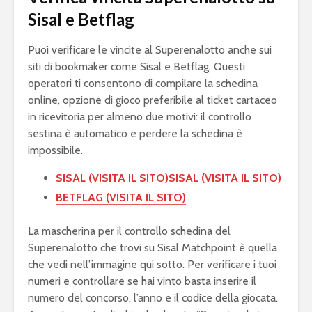
Sisal e Betflag
Puoi verificare le vincite al Superenalotto anche sui
siti di bookmaker come Sisal e Betflag. Questi
operatori ti consentono di compilare la schedina
online, opzione di gioco preferibile al ticket cartaceo
in ricevitoria per almeno due motivi: il controllo
sestina è automatico e perdere la schedina è
impossibile.
SISAL (VISITA IL SITO)
SISAL (VISITA IL SITO)
BETFLAG (VISITA IL SITO)
La mascherina per il controllo schedina del
Superenalotto che trovi su Sisal Matchpoint è quella
che vedi nell’immagine qui sotto. Per verificare i tuoi
numeri e controllare se hai vinto basta inserire il
numero del concorso, l’anno e il codice della giocata.