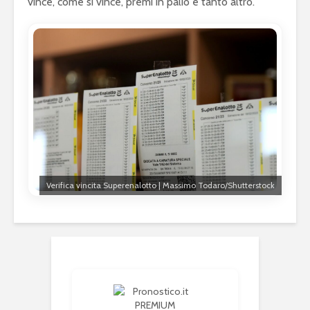
vince, come si vince, premi in palio e tanto altro.
Verifica vincita Superenalotto | Massimo Todaro/Shutterstock