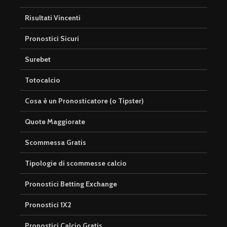
Risultati Vincenti
Pronostici Sicuri
Surebet
Totocalcio
Cosa è un Pronosticatore (o Tipster)
Quote Maggiorate
Scommessa Gratis
Tipologie di scommesse calcio
Pronostici Betting Exchange
Pronostici 1X2
Pronostici Calcio Gratis