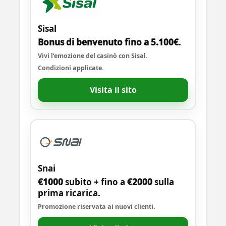
Sisal
Bonus di benvenuto fino a 5.100€
.
Vivi l’emozione del casinò con Sisal.
Condizioni applicate.
Visita il sito
Snai
€1000
subito + fino a
€2000
sulla
prima ricarica.
Promozione riservata ai nuovi clienti.