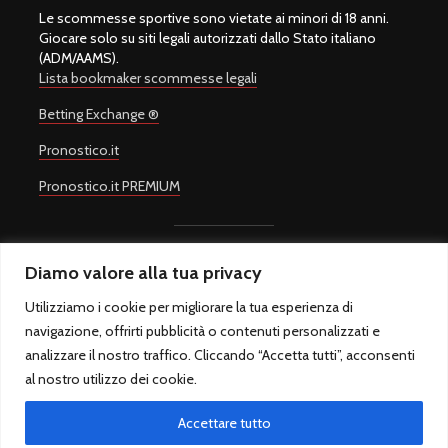
Le scommesse sportive sono vietate ai minori di 18 anni.
Giocare solo su siti legali autorizzati dallo Stato italiano
(ADM/AAMS).
Lista bookmaker scommesse legali
Betting Exchange ®
Pronostico.it
Pronostico.it PREMIUM
Diamo valore alla tua privacy
Copyright © 2008-2026.
Quote Scommesse Calcio
Sito Ufficiale -
Un progetto di
Giulio Giorgetti
. Quote Scommesse Calcio ® è un
Utilizziamo i cookie per migliorare la tua esperienza di
marchio registrato.
navigazione, offrirti pubblicità o contenuti personalizzati e
Quote Scommesse Calcio fornisce pronostici sulle principali
competizioni sportive. Il gioco in Italia è regolamentato dall'Agenzia
analizzare il nostro traffico. Cliccando “Accetta tutti”, acconsenti
Dogane e Monopoli ed è riservato ai maggiori di 18 anni.
al nostro utilizzo dei cookie.
QuoteScommesseCalcio.com - Sfera sas di Marcello Rossi - P.IVA
10917021007 - Via Alessandro Cruto 8, 00146 Roma (RM) – Italia -
Accettare tutto
Tel. 06/5583920 - info@quotescommessecalcio.com -
Privacy