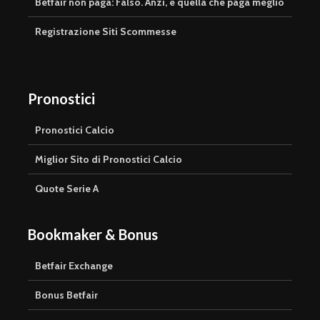
Betfair non paga: Falso. Anzi, è quella che paga meglio
Registrazione Siti Scommesse
Pronostici
Pronostici Calcio
Miglior Sito di Pronostici Calcio
Quote Serie A
Bookmaker & Bonus
Betfair Exchange
Bonus Betfair