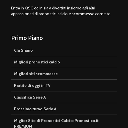
Entra in QSC ed inizia a divertirti insieme agli altri
appassionati di pronostici calcio e scommesse come te.
Primo Piano
Chi Siamo
Migliori pronostici calcio
Migliori siti scommesse
Partite di oggi in TV
Classifica Serie A
Prossimo turno Serie A
Miglior Sito di Pronostici Calcio: Pronostico.it
PREMIUM