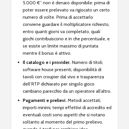
5.000 €” non è denaro disponibile: prima di
poter essere prelevato va rigiocato un certo
numero di volte. Prima di accettarlo
conviene guardare il moltiplicatore richiesto,
entro quanti giorni va completato, quali
giochi contribuiscono e in che percentuale, e
se esiste un limite massimo di puntata
mentre il bonus è attivo.
Il catalogo e i provider.
Numero di titoli,
software house presenti, disponibilità di
tavoli con croupier dal vivo e trasparenza
dell’RTP dichiarato per singolo gioco
cambiano parecchio da un operatore all’altro.
Pagamenti e prelievi.
Metodi accettati,
importi minimi, tempi effettivi di accredito ed
eventuali costi sono aspetti che si notano
soltanto al momento del primo prelievo,