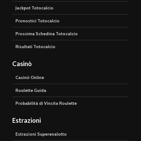
Jackpot Totocalcio
Pronostici Totocalcio
Prossima Schedina Totocalcio
Risultati Totocalcio
Casinò
Casinò Online
Roulette Guida
Probabilità di Vincita Roulette
Estrazioni
Estrazioni Superenalotto