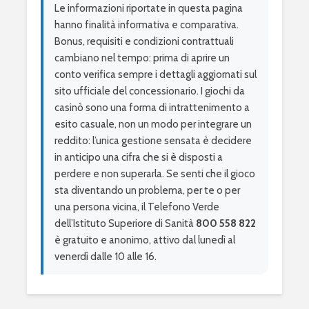
Le informazioni riportate in questa pagina
hanno finalità informativa e comparativa.
Bonus, requisiti e condizioni contrattuali
cambiano nel tempo: prima di aprire un
conto verifica sempre i dettagli aggiornati sul
sito ufficiale del concessionario. I giochi da
casinò sono una forma di intrattenimento a
esito casuale, non un modo per integrare un
reddito: l’unica gestione sensata è decidere
in anticipo una cifra che si è disposti a
perdere e non superarla. Se senti che il gioco
sta diventando un problema, per te o per
una persona vicina, il Telefono Verde
dell’Istituto Superiore di Sanità
800 558 822
è gratuito e anonimo, attivo dal lunedì al
venerdì dalle 10 alle 16.