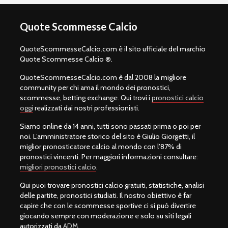
Quote Scommesse Calcio
QuoteScommesseCalcio.com è il sito ufficiale del marchio
Quote Scommesse Calcio ®.
QuoteScommesseCalcio.com è dal 2008 la migliore
community per chi ama il mondo dei pronostici,
scommesse, betting exchange. Qui trovi i
pronostici calcio
oggi
realizzati dai nostri professionisti.
Siamo online da 14 anni, tutti sono passati prima o poi per
noi. L’amministratore storico del sito è Giulio Giorgetti, il
miglior pronosticatore calcio al mondo con l’87% di
pronostici vincenti. Per maggiori informazioni consultare:
migliori pronostici calcio
.
Qui puoi trovare pronostici calcio gratuiti, statistiche, analisi
delle partite, pronostici studiati. Il nostro obiettivo è far
capire che con le scommesse sportive ci si può divertire
giocando sempre con moderazione e solo su siti legali
autorizzati da
ADM
.