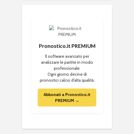
Pronostico.it PREMIUM
Il software avanzato per
analizzare le partite in modo
professionale.
Ogni giorno decine di
pronostici calcio d'alta qualità.
Abbonati a Pronostico.it
PREMIUM →