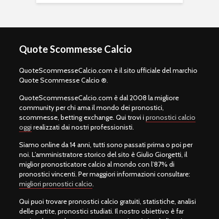
Quote Scommesse Calcio
QuoteScommesseCalcio.com è il sito ufficiale del marchio
Quote Scommesse Calcio ®.
QuoteScommesseCalcio.com è dal 2008 la migliore
community per chi ama il mondo dei pronostici,
scommesse, betting exchange. Qui trovi i
pronostici calcio
oggi
realizzati dai nostri professionisti.
Siamo online da 14 anni, tutti sono passati prima o poi per
noi. L’amministratore storico del sito è Giulio Giorgetti, il
miglior pronosticatore calcio al mondo con l’87% di
pronostici vincenti. Per maggiori informazioni consultare:
migliori pronostici calcio
.
Qui puoi trovare pronostici calcio gratuiti, statistiche, analisi
delle partite, pronostici studiati. Il nostro obiettivo è far