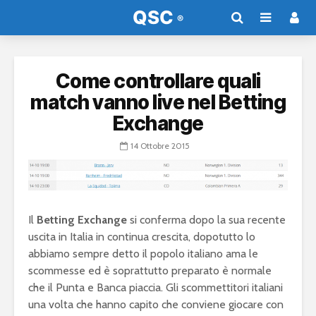
Come controllare quali
match vanno live nel Betting
Exchange
14 Ottobre 2015
Il
Betting Exchange
si conferma dopo la sua recente
uscita in Italia in continua crescita, dopotutto lo
abbiamo sempre detto il popolo italiano ama le
scommesse ed è soprattutto preparato è normale
che il Punta e Banca piaccia. Gli scommettitori italiani
una volta che hanno capito che conviene giocare con