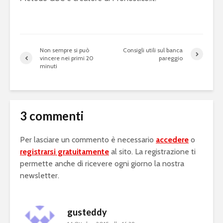
Non sempre si può
Consigli utili sul banca
vincere nei primi 20
pareggio
minuti
3 commenti
Per lasciare un commento è necessario
accedere
o
registrarsi gratuitamente
al sito. La registrazione ti
permette anche di ricevere ogni giorno la nostra
newsletter.
gusteddy