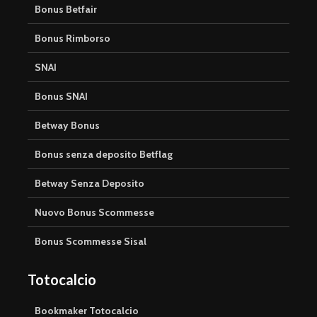
Bonus Betfair
Bonus Rimborso
SNAI
Bonus SNAI
Betway Bonus
Bonus senza deposito Betflag
Betway Senza Deposito
Nuovo Bonus Scommesse
Bonus Scommesse Sisal
Totocalcio
Bookmaker Totocalcio