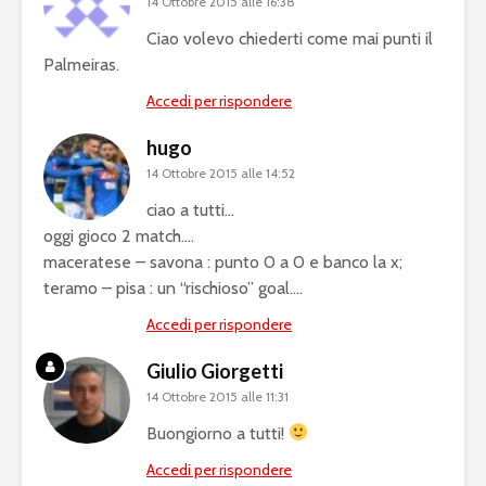
14 Ottobre 2015 alle 16:38
Ciao volevo chiederti come mai punti il
Palmeiras.
Accedi per rispondere
hugo
14 Ottobre 2015 alle 14:52
ciao a tutti…
oggi gioco 2 match….
maceratese – savona : punto 0 a 0 e banco la x;
teramo – pisa : un “rischioso” goal….
Accedi per rispondere
Giulio Giorgetti
14 Ottobre 2015 alle 11:31
Buongiorno a tutti!
Accedi per rispondere