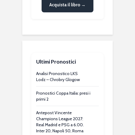
Acquista il libro →
Ultimi Pronostici
Analisi Pronostico LKS
Lodz – Chrobry Glogow
Pronostici Coppa Italia: presi i
primi 2
Antepost Vincente
Champions League 2027:
Real Madrid e PSG a 6.00.
Inter 20, Napoli 50, Roma