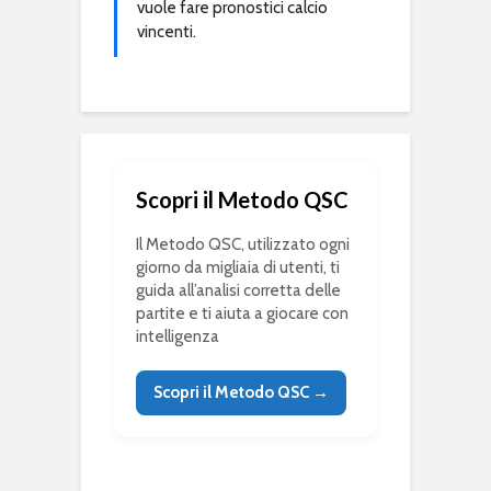
vuole fare pronostici calcio
vincenti.
Scopri il Metodo QSC
Il Metodo QSC, utilizzato ogni
giorno da migliaia di utenti, ti
guida all’analisi corretta delle
partite e ti aiuta a giocare con
intelligenza
Scopri il Metodo QSC →