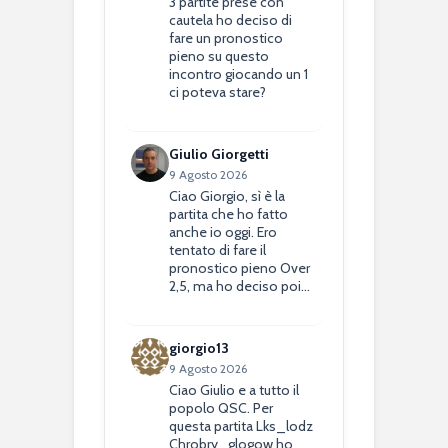
3 partite prese con
cautela ho deciso di
fare un pronostico
pieno su questo
incontro giocando un 1
ci poteva stare?
Giulio Giorgetti
9 Agosto 2026
Ciao Giorgio, sì è la
partita che ho fatto
anche io oggi. Ero
tentato di fare il
pronostico pieno Over
2,5, ma ho deciso poi…
giorgio13
9 Agosto 2026
Ciao Giulio e a tutto il
popolo QSC. Per
questa partita Lks_lodz
Chrobry_glogow ho