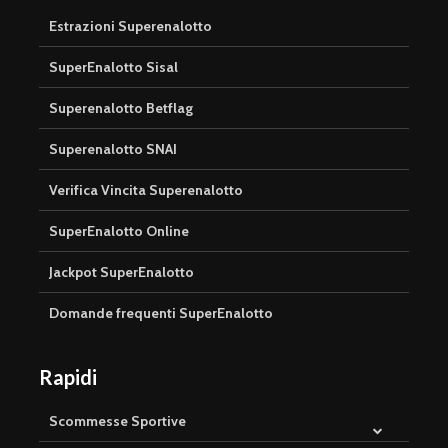
Estrazioni Superenalotto
SuperEnalotto Sisal
Superenalotto Betflag
Superenalotto SNAI
Verifica Vincita Superenalotto
SuperEnalotto Online
Jackpot SuperEnalotto
Domande frequenti SuperEnalotto
Rapidi
Scommesse Sportive