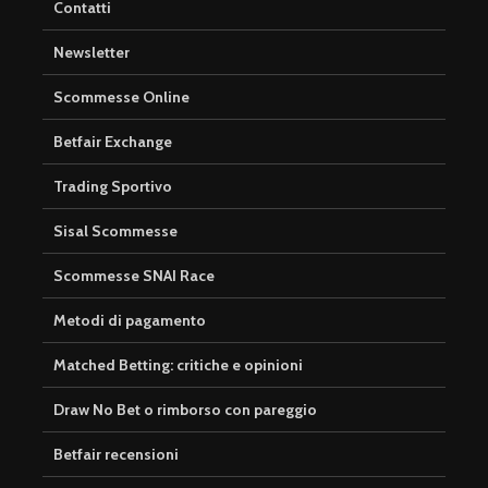
Contatti
Newsletter
Scommesse Online
Betfair Exchange
Trading Sportivo
Sisal Scommesse
Scommesse SNAI Race
Metodi di pagamento
Matched Betting: critiche e opinioni
Draw No Bet o rimborso con pareggio
Betfair recensioni