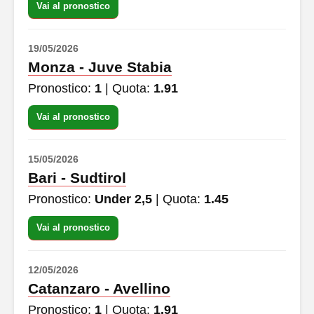
Vai al pronostico
19/05/2026
Monza - Juve Stabia
Pronostico:
1
| Quota:
1.91
Vai al pronostico
15/05/2026
Bari - Sudtirol
Pronostico:
Under 2,5
| Quota:
1.45
Vai al pronostico
12/05/2026
Catanzaro - Avellino
Pronostico:
1
| Quota:
1.91