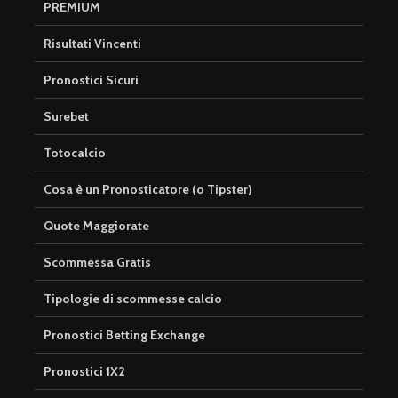
PREMIUM
Risultati Vincenti
Pronostici Sicuri
Surebet
Totocalcio
Cosa è un Pronosticatore (o Tipster)
Quote Maggiorate
Scommessa Gratis
Tipologie di scommesse calcio
Pronostici Betting Exchange
Pronostici 1X2