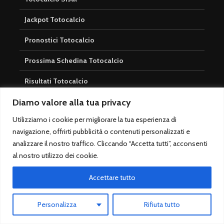
Jackpot Totocalcio
Pronostici Totocalcio
Prossima Schedina Totocalcio
Risultati Totocalcio
Diamo valore alla tua privacy
Casinò
Utilizziamo i cookie per migliorare la tua esperienza di
Casinò Online
navigazione, offrirti pubblicità o contenuti personalizzati e
analizzare il nostro traffico. Cliccando “Accetta tutti”, acconsenti
Roulette Guida
al nostro utilizzo dei cookie.
Probabilità di Vincita Roulette
Accettare tutto
Estrazioni
Personalizza
Rifiuta tutto
Estrazioni Superenalotto