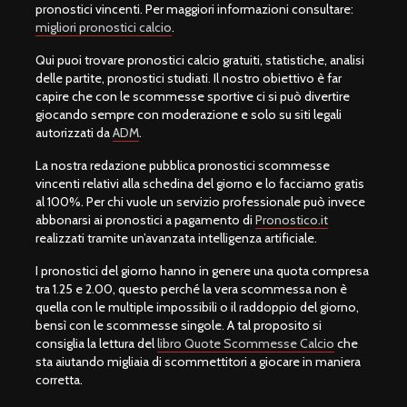
pronostici vincenti. Per maggiori informazioni consultare:
migliori pronostici calcio
.
Qui puoi trovare pronostici calcio gratuiti, statistiche, analisi
delle partite, pronostici studiati. Il nostro obiettivo è far
capire che con le scommesse sportive ci si può divertire
giocando sempre con moderazione e solo su siti legali
autorizzati da
ADM
.
La nostra redazione pubblica pronostici scommesse
vincenti relativi alla schedina del giorno e lo facciamo gratis
al 100%. Per chi vuole un servizio professionale può invece
abbonarsi ai pronostici a pagamento di
Pronostico.it
realizzati tramite un’avanzata intelligenza artificiale.
I pronostici del giorno hanno in genere una quota compresa
tra 1.25 e 2.00, questo perché la vera scommessa non è
quella con le multiple impossibili o il raddoppio del giorno,
bensì con le scommesse singole. A tal proposito si
consiglia la lettura del
libro Quote Scommesse Calcio
che
sta aiutando migliaia di scommettitori a giocare in maniera
corretta.