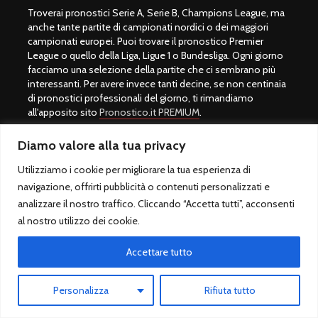
Troverai pronostici Serie A, Serie B, Champions League, ma
anche tante partite di campionati nordici o dei maggiori
campionati europei. Puoi trovare il pronostico Premier
League o quello della Liga, Ligue 1 o Bundesliga. Ogni giorno
facciamo una selezione della partite che ci sembrano più
interessanti. Per avere invece tanti decine, se non centinaia
di pronostici professionali del giorno, ti rimandiamo
all'apposito sito
Pronostico.it PREMIUM
.
L'amministratore del sito è Giulio Giorgetti, autore del libro
Diamo valore alla tua privacy
best seller Quote Scommesse Calcio e padre del Betting
Exchange in Italia. Gli utenti si stupiscono della sua capacità
Utilizziamo i cookie per migliorare la tua esperienza di
di realizzare previsioni vincenti, ma è più di un veggente, è un
navigazione, offrirti pubblicità o contenuti personalizzati e
esperto del settore che ha messo a sua disposizione il suo
analizzare il nostro traffico. Cliccando “Accetta tutti”, acconsenti
sapere per tutti.
al nostro utilizzo dei cookie.
Una scommessa sportiva calcio infatti si vince con lo
Accettare tutto
studio, non con la fortuna. Per fare bene con il mondo del
gioco servono preparazione ed esperienza. Il motto di
Giulio Giorgetti è "
Prima di scommettere, bisogna imparare a
Personalizza
Rifiuta tutto
vincere
" per questo motivo si consiglia per tutti coloro che
amano il mondo dei pronostici calcio di acquistare il libro