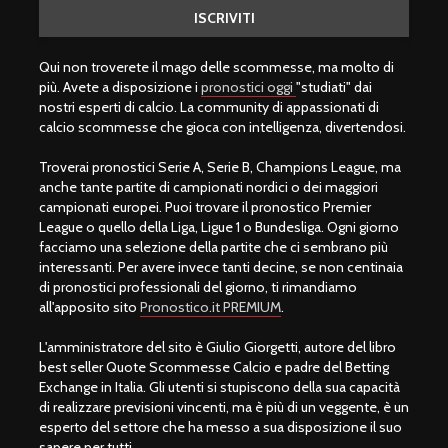
Qui non troverete il mago delle scommesse, ma molto di
più. Avete a disposizione i
pronostici oggi
"studiati" dai
nostri esperti di calcio. La community di appassionati di
calcio scommesse che gioca con intelligenza, divertendosi.
Troverai pronostici Serie A, Serie B, Champions League, ma
anche tante partite di campionati nordici o dei maggiori
campionati europei. Puoi trovare il pronostico Premier
League o quello della Liga, Ligue 1 o Bundesliga. Ogni giorno
facciamo una selezione della partite che ci sembrano più
interessanti. Per avere invece tanti decine, se non centinaia
di pronostici professionali del giorno, ti rimandiamo
all'apposito sito
Pronostico.it PREMIUM
.
L'amministratore del sito è Giulio Giorgetti, autore del libro
best seller Quote Scommesse Calcio e padre del Betting
Exchange in Italia. Gli utenti si stupiscono della sua capacità
di realizzare previsioni vincenti, ma è più di un veggente, è un
esperto del settore che ha messo a sua disposizione il suo
sapere per tutti.