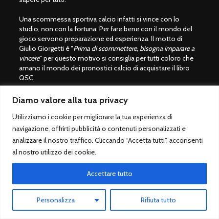
Una scommessa sportiva calcio infatti si vince con lo
studio, non con la fortuna. Per fare bene con il mondo del
gioco servono preparazione ed esperienza. Il motto di
Giulio Giorgetti è "
Prima di scommettere, bisogna imparare a
vincere
" per questo motivo si consiglia per tutti coloro che
amano il mondo dei pronostici calcio di acquistare il libro
QSC.
Non utilizziamo social, siamo solo su questo sito. Buon
Diamo valore alla tua privacy
divertimento con QuoteScommesseCalcio.com.
Utilizziamo i cookie per migliorare la tua esperienza di
navigazione, offrirti pubblicità o contenuti personalizzati e
Giocare con moderazione
analizzare il nostro traffico. Cliccando “Accetta tutti”, acconsenti
al nostro utilizzo dei cookie.
Le scommesse sportive sono vietate ai minori di 18 anni.
Giocare solo su siti legali autorizzati dallo Stato italiano
Accettare tutto
(ADM/AAMS).
Lista bookmaker scommesse legali
Personalizza
Rifiuta tutto
Betting Exchange ®