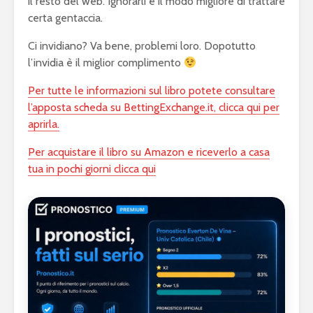
il resto del web. Ignorarli è il modo migliore di trattare
certa gentaccia.
Ci invidiano? Va bene, problemi loro. Dopotutto
l’invidia è il miglior complimento
Per tutte le informazioni sul libro potete consultare
l’apposta scheda su BettingExchange.it, clicca qui per
aprirla.
Per acquistare il libro su Amazon e riceverlo a casa
tua in pochi giorni clicca qui