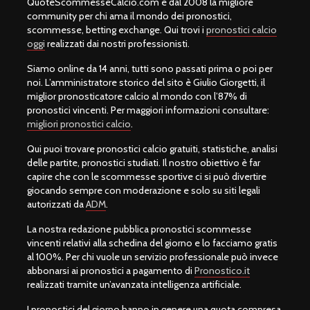
QuoteScommesseCalcio.com è dal 2008 la migliore
community per chi ama il mondo dei pronostici,
scommesse, betting exchange. Qui trovi i
pronostici calcio
oggi
realizzati dai nostri professionisti.
Siamo online da 14 anni, tutti sono passati prima o poi per
noi. L’amministratore storico del sito è Giulio Giorgetti, il
miglior pronosticatore calcio al mondo con l’87% di
pronostici vincenti. Per maggiori informazioni consultare:
migliori pronostici calcio
.
Qui puoi trovare pronostici calcio gratuiti, statistiche, analisi
delle partite, pronostici studiati. Il nostro obiettivo è far
capire che con le scommesse sportive ci si può divertire
giocando sempre con moderazione e solo su siti legali
autorizzati da
ADM
.
La nostra redazione pubblica pronostici scommesse
vincenti relativi alla schedina del giorno e lo facciamo gratis
al 100%. Per chi vuole un servizio professionale può invece
abbonarsi ai pronostici a pagamento di
Pronostico.it
realizzati tramite un’avanzata intelligenza artificiale.
I pronostici del giorno hanno in genere una quota compresa