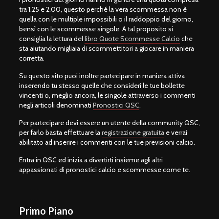
tra 1.25 e 2.00, questo perché la vera scommessa non è
quella con le multiple impossibili o il raddoppio del giorno,
bensì con le scommesse singole. A tal proposito si
consiglia la lettura del
libro Quote Scommesse Calcio
che
sta aiutando migliaia di scommettitori a giocare in maniera
corretta.
Su questo sito puoi inoltre partecipare in maniera attiva
inserendo tu stesso quelle che consideri le tue bollette
vincenti o, meglio ancora, le singole attraverso i commenti
negli articoli denominati
Pronostici QSC
.
Per partecipare devi essere un utente della community QSC,
per farlo basta effettuare la
registrazione gratuita
e verrai
abilitato ad inserire i commenti con le tue previsioni calcio.
Entra in QSC ed inizia a divertirti insieme agli altri
appassionati di pronostici calcio e scommesse come te.
Primo Piano