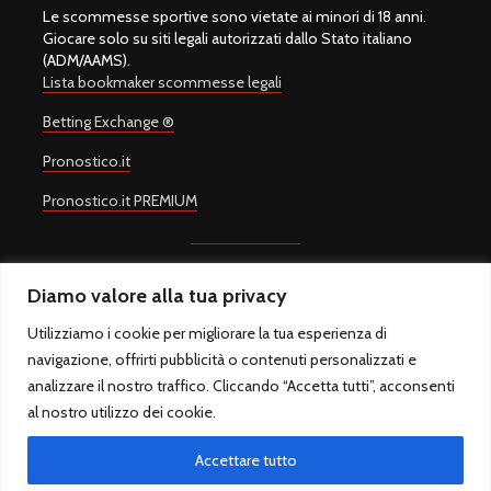
Le scommesse sportive sono vietate ai minori di 18 anni.
Giocare solo su siti legali autorizzati dallo Stato italiano
(ADM/AAMS).
Lista bookmaker scommesse legali
Betting Exchange ®
Pronostico.it
Pronostico.it PREMIUM
Diamo valore alla tua privacy
Copyright © 2008-2026.
Quote Scommesse Calcio
Sito Ufficiale -
Un progetto di
Giulio Giorgetti
. Quote Scommesse Calcio ® è un
Utilizziamo i cookie per migliorare la tua esperienza di
marchio registrato.
navigazione, offrirti pubblicità o contenuti personalizzati e
Quote Scommesse Calcio fornisce pronostici sulle principali
competizioni sportive. Il gioco in Italia è regolamentato dall'Agenzia
analizzare il nostro traffico. Cliccando “Accetta tutti”, acconsenti
Dogane e Monopoli ed è riservato ai maggiori di 18 anni.
al nostro utilizzo dei cookie.
QuoteScommesseCalcio.com - Sfera sas di Marcello Rossi - P.IVA
10917021007 - Via Alessandro Cruto 8, 00146 Roma (RM) – Italia -
Accettare tutto
Tel. 06/5583920 - info@quotescommessecalcio.com -
Privacy
Policy
-
Cookie Policy
-
Twitter
-
Google News
-
Chi Siamo
-