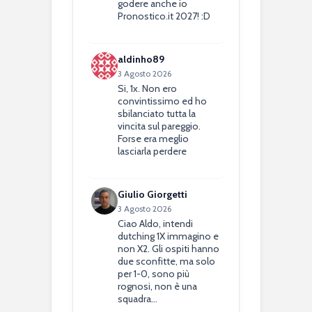
godere anche io
Pronostico.it 2027! :D
aldinho89
3 Agosto 2026
Si, 1x. Non ero
convintissimo ed ho
sbilanciato tutta la
vincita sul pareggio.
Forse era meglio
lasciarla perdere
Giulio Giorgetti
3 Agosto 2026
Ciao Aldo, intendi
dutching 1X immagino e
non X2. Gli ospiti hanno
due sconfitte, ma solo
per 1-0, sono più
rognosi, non è una
squadra…