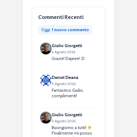
Commenti Recenti
Oggi:
1 nuovo commento
Giulio Giorgetti
6 Agosto 2026
Grazie! Dajeee! :D
Daniel Deana
5 Agosto 2026
Fantastico Giulio,
complimenti!
Giulio Giorgetti
5 Agosto 2026
Buongiorno a tutti!
Finalmente mi posso