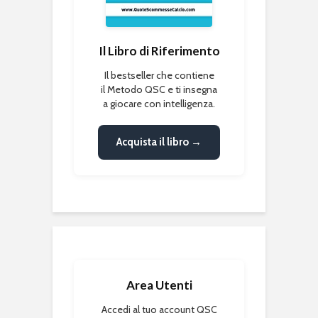
Il Libro di Riferimento
Il bestseller che contiene
il Metodo QSC e ti insegna
a giocare con intelligenza.
Acquista il libro →
Area Utenti
Accedi al tuo account QSC