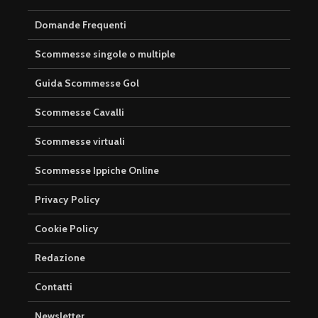
Domande Frequenti
Scommesse singole o multiple
Guida Scommesse Gol
Scommesse Cavalli
Scommesse virtuali
Scommesse Ippiche Online
Privacy Policy
Cookie Policy
Redazione
Contatti
Newsletter