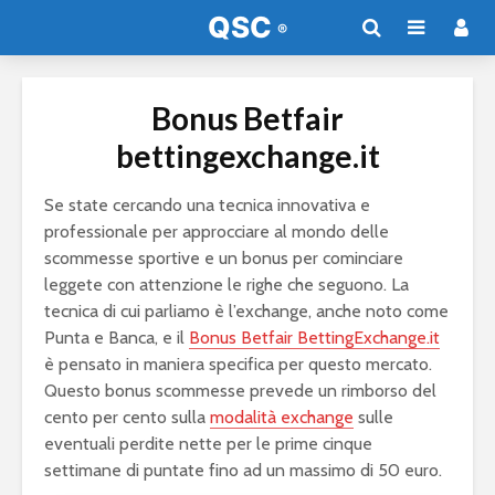
Bonus Betfair
bettingexchange.it
Se state cercando una tecnica innovativa e
professionale per approcciare al mondo delle
scommesse sportive e un bonus per cominciare
leggete con attenzione le righe che seguono. La
tecnica di cui parliamo è l’exchange, anche noto come
Punta e Banca, e il
Bonus Betfair BettingExchange.it
è pensato in maniera specifica per questo mercato.
Questo bonus scommesse prevede un rimborso del
cento per cento sulla
modalità exchange
sulle
eventuali perdite nette per le prime cinque
settimane di puntate fino ad un massimo di 50 euro.