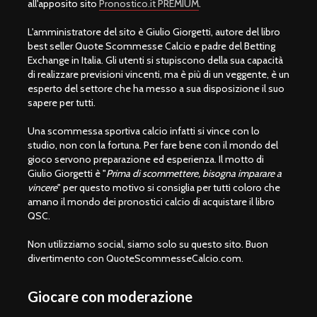
all'apposito sito
Pronostico.it PREMIUM
.
L'amministratore del sito è Giulio Giorgetti, autore del libro
best seller Quote Scommesse Calcio e padre del Betting
Exchange in Italia. Gli utenti si stupiscono della sua capacità
di realizzare previsioni vincenti, ma è più di un veggente, è un
esperto del settore che ha messo a sua disposizione il suo
sapere per tutti.
Una scommessa sportiva calcio infatti si vince con lo
studio, non con la fortuna. Per fare bene con il mondo del
gioco servono preparazione ed esperienza. Il motto di
Giulio Giorgetti è "
Prima di scommettere, bisogna imparare a
vincere
" per questo motivo si consiglia per tutti coloro che
amano il mondo dei pronostici calcio di acquistare il libro
QSC.
Non utilizziamo social, siamo solo su questo sito. Buon
divertimento con QuoteScommesseCalcio.com.
Giocare con moderazione