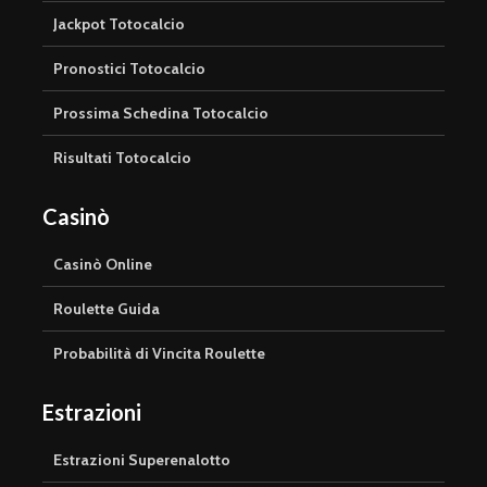
Jackpot Totocalcio
Pronostici Totocalcio
Prossima Schedina Totocalcio
Risultati Totocalcio
Casinò
Casinò Online
Roulette Guida
Probabilità di Vincita Roulette
Estrazioni
Estrazioni Superenalotto