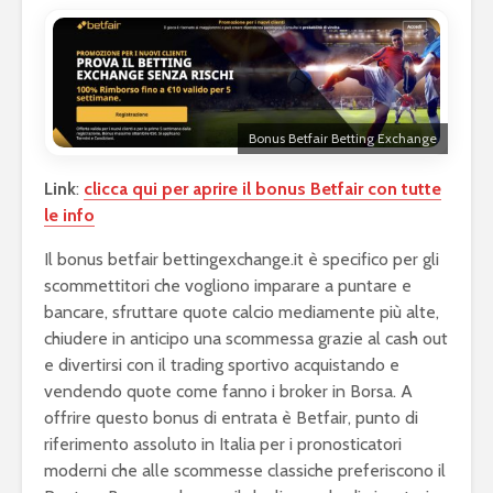
Bonus Betfair Betting Exchange
Link
:
clicca qui per aprire il bonus Betfair con tutte
le info
Il bonus betfair bettingexchange.it è specifico per gli
scommettitori che vogliono imparare a puntare e
bancare, sfruttare quote calcio mediamente più alte,
chiudere in anticipo una scommessa grazie al cash out
e divertirsi con il trading sportivo acquistando e
vendendo quote come fanno i broker in Borsa. A
offrire questo bonus di entrata è Betfair, punto di
riferimento assoluto in Italia per i pronosticatori
moderni che alle scommesse classiche preferiscono il