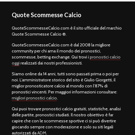
Quote Scommesse Calcio
QuoteScommesseCalcio.com è il sito ufficiale del marchio
Quote Scommesse Calcio ®.
QuoteScommesseCalcio.com è dal 2008 la migliore
community per chi ama il mondo dei pronostici,
scommesse, betting exchange. Qui trovi i
pronostici calcio
oggi
realizzati dai nostri professionisti.
Siamo online da 14 anni, tutti sono passati prima o poi per
noi. L’amministratore storico del sito è Giulio Giorgetti, il
miglior pronosticatore calcio al mondo con l’87% di
pronostici vincenti. Per maggiori informazioni consultare:
migliori pronostici calcio
.
Qui puoi trovare pronostici calcio gratuiti, statistiche, analisi
delle partite, pronostici studiati. Il nostro obiettivo è far
capire che con le scommesse sportive ci si può divertire
giocando sempre con moderazione e solo su siti legali
autorizzati da
ADM
.