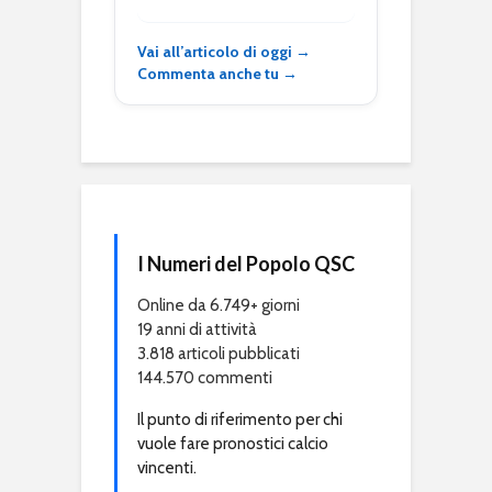
Vai all’articolo di oggi →
Commenta anche tu →
I Numeri del Popolo QSC
Online da 6.749+ giorni
19 anni di attività
3.818 articoli pubblicati
144.570 commenti
Il punto di riferimento per chi
vuole fare pronostici calcio
vincenti.