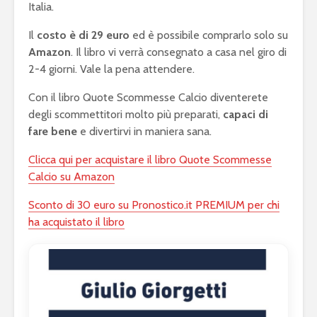
Italia.
Il
costo è di 29 euro
ed è possibile comprarlo solo su
Amazon
. Il libro vi verrà consegnato a casa nel giro di
2-4 giorni. Vale la pena attendere.
Con il libro Quote Scommesse Calcio diventerete
degli scommettitori molto più preparati,
capaci di
fare bene
e divertirvi in maniera sana.
Clicca qui per acquistare il libro Quote Scommesse
Calcio su Amazon
Sconto di 30 euro su Pronostico.it PREMIUM per chi
ha acquistato il libro