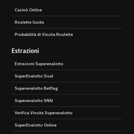
Casinò Online
Roulette Guida
Probabilità di Vincita Roulette
Estrazioni
Estrazioni Superenalotto
SuperEnalotto Sisal
Superenalotto Betflag
Superenalotto SNAI
Verifica Vincita Superenalotto
SuperEnalotto Online