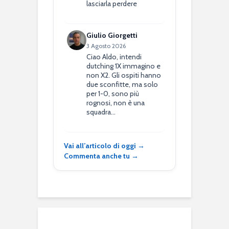
lasciarla perdere
Giulio Giorgetti
3 Agosto 2026
Ciao Aldo, intendi
dutching 1X immagino e
non X2. Gli ospiti hanno
due sconfitte, ma solo
per 1-0, sono più
rognosi, non è una
squadra…
Vai all’articolo di oggi →
Commenta anche tu →