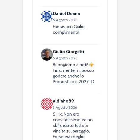
Daniel Deana
5 Agosto 2026
Fantastico Giulio,
complimenti!
Giulio Giorgetti
5 Agosto 2026
Buongiorno a tutti!
Finalmente mi posso
godere anche io
Pronostico.it 2027! :D
aldinho89
3 Agosto 2026
Si, 1x. Non ero
convintissimo ed ho
sbilanciato tutta la
vincita sul pareggio.
Forse era meglio