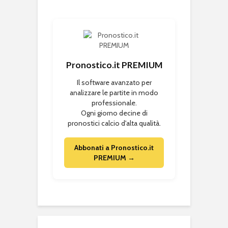
Pronostico.it PREMIUM
Il software avanzato per
analizzare le partite in modo
professionale.
Ogni giorno decine di
pronostici calcio d'alta qualità.
Abbonati a Pronostico.it
PREMIUM →