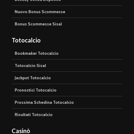
Nuovo Bonus Scommesse
Bonus Scommesse Sisal
Totocalcio
Bookmaker Totocalcio
Totocalcio Sisal
Jackpot Totocalcio
Pronostici Totocalcio
Prossima Schedina Totocalcio
Risultati Totocalcio
Casinò