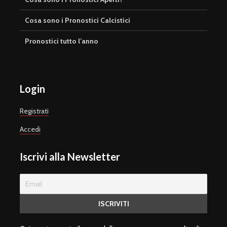
Cosa sono i Pronostici Calcistici
Pronostici tutto l’anno
Login
Registrati
Accedi
Iscrivi alla Newsletter