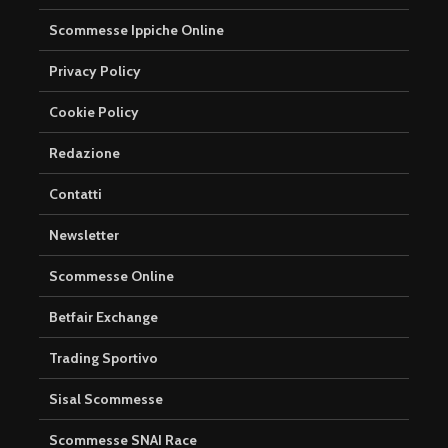
Scommesse Ippiche Online
Privacy Policy
Cookie Policy
Redazione
Contatti
Newsletter
Scommesse Online
Betfair Exchange
Trading Sportivo
Sisal Scommesse
Scommesse SNAI Race