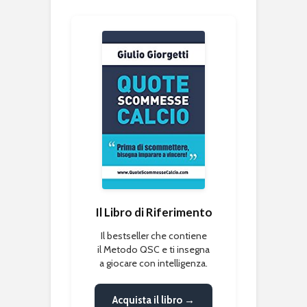
Il Libro di Riferimento
Il bestseller che contiene
il Metodo QSC e ti insegna
a giocare con intelligenza.
Acquista il libro →