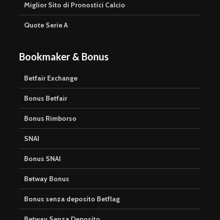
Miglior Sito di Pronostici Calcio
Quote Serie A
Bookmaker & Bonus
Betfair Exchange
Bonus Betfair
Bonus Rimborso
SNAI
Bonus SNAI
Betway Bonus
Bonus senza deposito Betflag
Betway Senza Deposito