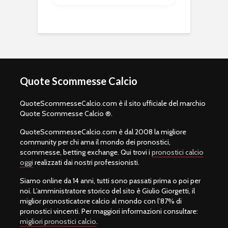
Quote Scommesse Calcio
QuoteScommesseCalcio.com è il sito ufficiale del marchio
Quote Scommesse Calcio ®.
QuoteScommesseCalcio.com è dal 2008 la migliore
community per chi ama il mondo dei pronostici,
scommesse, betting exchange. Qui trovi i
pronostici calcio
oggi
realizzati dai nostri professionisti.
Siamo online da 14 anni, tutti sono passati prima o poi per
noi. L’amministratore storico del sito è Giulio Giorgetti, il
miglior pronosticatore calcio al mondo con l’87% di
pronostici vincenti. Per maggiori informazioni consultare:
migliori pronostici calcio
.