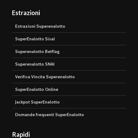
Estrazioni
Estrazioni Superenalotto
SuperEnalotto Sisal
Superenalotto Betflag
Superenalotto SNAI
Verifica Vincita Superenalotto
SuperEnalotto Online
Jackpot SuperEnalotto
Domande frequenti SuperEnalotto
Rapidi