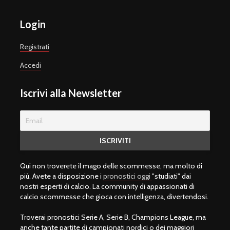
Login
Registrati
Accedi
Iscrivi alla Newsletter
Qui non troverete il mago delle scommesse, ma molto di
più. Avete a disposizione i
pronostici oggi
"studiati" dai
nostri esperti di calcio. La community di appassionati di
calcio scommesse che gioca con intelligenza, divertendosi.
Troverai pronostici Serie A, Serie B, Champions League, ma
anche tante partite di campionati nordici o dei maggiori