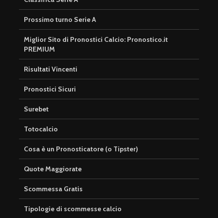
Prossimo turno Serie A
Miglior Sito di Pronostici Calcio: Pronostico.it
PREMIUM
Risultati Vincenti
Pronostici Sicuri
Surebet
Totocalcio
Cosa è un Pronosticatore (o Tipster)
Quote Maggiorate
Scommessa Gratis
Tipologie di scommesse calcio