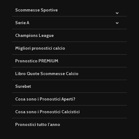
Scommesse Sportive
Serie A
Champions League
Migliori pronostici calcio
Pronostico PREMIUM
Libro Quote Scommesse Calcio
Surebet
Cosa sono i Pronostici Aperti?
Cosa sono i Pronostici Calcistici
Pronostici tutto l’anno