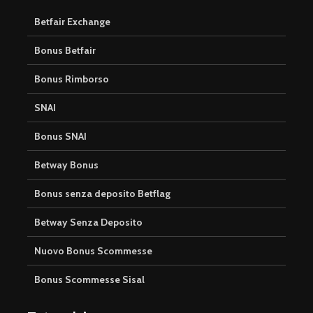
Betfair Exchange
Bonus Betfair
Bonus Rimborso
SNAI
Bonus SNAI
Betway Bonus
Bonus senza deposito Betflag
Betway Senza Deposito
Nuovo Bonus Scommesse
Bonus Scommesse Sisal