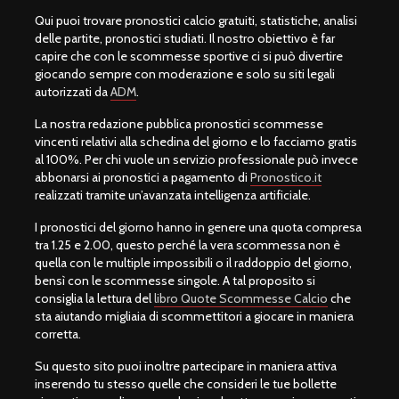
Qui puoi trovare pronostici calcio gratuiti, statistiche, analisi
delle partite, pronostici studiati. Il nostro obiettivo è far
capire che con le scommesse sportive ci si può divertire
giocando sempre con moderazione e solo su siti legali
autorizzati da
ADM
.
La nostra redazione pubblica pronostici scommesse
vincenti relativi alla schedina del giorno e lo facciamo gratis
al 100%. Per chi vuole un servizio professionale può invece
abbonarsi ai pronostici a pagamento di
Pronostico.it
realizzati tramite un’avanzata intelligenza artificiale.
I pronostici del giorno hanno in genere una quota compresa
tra 1.25 e 2.00, questo perché la vera scommessa non è
quella con le multiple impossibili o il raddoppio del giorno,
bensì con le scommesse singole. A tal proposito si
consiglia la lettura del
libro Quote Scommesse Calcio
che
sta aiutando migliaia di scommettitori a giocare in maniera
corretta.
Su questo sito puoi inoltre partecipare in maniera attiva
inserendo tu stesso quelle che consideri le tue bollette