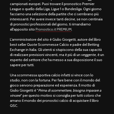
campionati europei. Puoi trovare il pronostico Premier
League o quello della Liga, Ligue 1 o Bundesliga. Ogni giorno
facciamo una selezione della partite che ci sembrano più
interessanti. Per avere invece tanti decine, se non centinaia
di pronostici professionali del giorno, ti rimandiamo
all'apposito sito
Pronostico.it PREMIUM
.
L'amministratore del sito è Giulio Giorgetti, autore del libro
best seller Quote Scommesse Calcio e padre del Betting
Exchange in Italia. Gli utenti si stupiscono della sua capacità
di realizzare previsioni vincenti, ma è più di un veggente, è un
esperto del settore che ha messo a sua disposizione il suo
sapere per tutti.
Una scommessa sportiva calcio infatti si vince con lo
studio, non con la fortuna. Per fare bene con il mondo del
gioco servono preparazione ed esperienza. Il motto di
Giulio Giorgetti è "
Prima di scommettere, bisogna imparare a
vincere
" per questo motivo si consiglia per tutti coloro che
amano il mondo dei pronostici calcio di acquistare il libro
QSC.