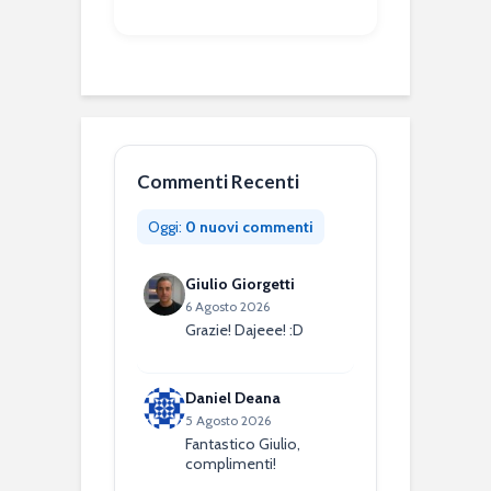
Commenti Recenti
Oggi:
0 nuovi commenti
Giulio Giorgetti
6 Agosto 2026
Grazie! Dajeee! :D
Daniel Deana
5 Agosto 2026
Fantastico Giulio,
complimenti!