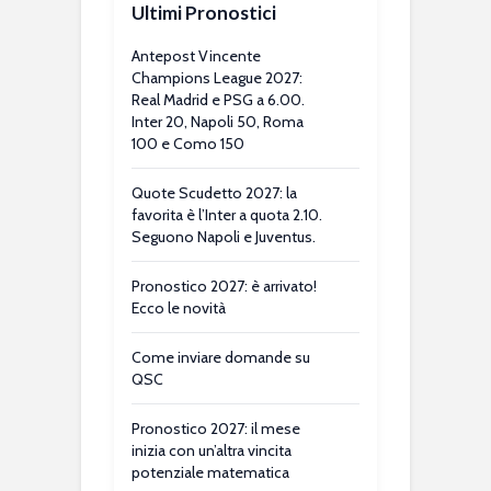
Ultimi Pronostici
Antepost Vincente
Champions League 2027:
Real Madrid e PSG a 6.00.
Inter 20, Napoli 50, Roma
100 e Como 150
Quote Scudetto 2027: la
favorita è l’Inter a quota 2.10.
Seguono Napoli e Juventus.
Pronostico 2027: è arrivato!
Ecco le novità
Come inviare domande su
QSC
Pronostico 2027: il mese
inizia con un’altra vincita
potenziale matematica