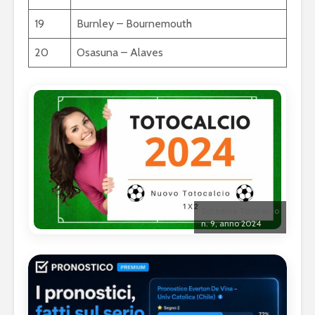
19
Burnley – Bournemouth
20
Osasuna – Alaves
Schedina Totocalcio
n. 9, anno 2024