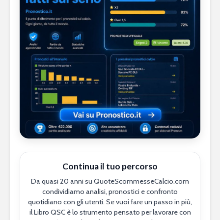
Continua il tuo percorso
Da quasi 20 anni su QuoteScommesseCalcio.com
condividiamo analisi, pronostici e confronto
quotidiano con gli utenti. Se vuoi fare un passo in più,
il Libro QSC è lo strumento pensato per lavorare con