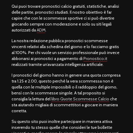
Qui puoi trovare pronostici calcio gratuiti, statistiche, analisi
delle partite, pronostici studiati. Il nostro obiettivo è far
capire che con le scommesse sportive ci si può divertire
giocando sempre con moderazione e solo su siti legali
autorizzati da
ADM
.
La nostra redazione pubblica pronostici scommesse
vincenti relativi alla schedina del giorno e lo facciamo gratis
al 100%. Per chi vuole un servizio professionale può invece
abbonarsi ai pronostici a pagamento di
Pronostico.it
realizzati tramite un’avanzata intelligenza artificiale.
I pronostici del giorno hanno in genere una quota compresa
tra 1.25 e 2.00, questo perché la vera scommessa non è
quella con le multiple impossibili o il raddoppio del giorno,
bensì con le scommesse singole. A tal proposito si
consiglia la lettura del
libro Quote Scommesse Calcio
che
sta aiutando migliaia di scommettitori a giocare in maniera
corretta.
Su questo sito puoi inoltre partecipare in maniera attiva
inserendo tu stesso quelle che consideri le tue bollette