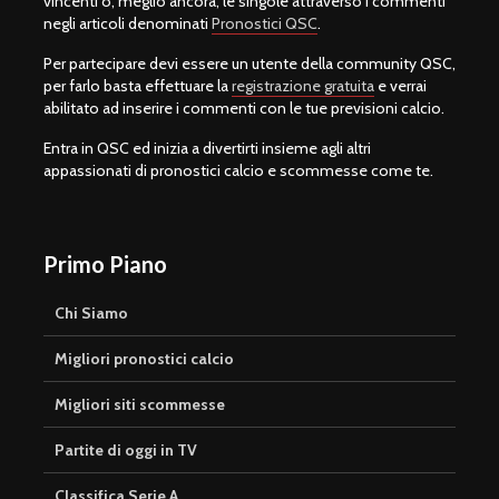
vincenti o, meglio ancora, le singole attraverso i commenti
negli articoli denominati
Pronostici QSC
.
Per partecipare devi essere un utente della community QSC,
per farlo basta effettuare la
registrazione gratuita
e verrai
abilitato ad inserire i commenti con le tue previsioni calcio.
Entra in QSC ed inizia a divertirti insieme agli altri
appassionati di pronostici calcio e scommesse come te.
Primo Piano
Chi Siamo
Migliori pronostici calcio
Migliori siti scommesse
Partite di oggi in TV
Classifica Serie A