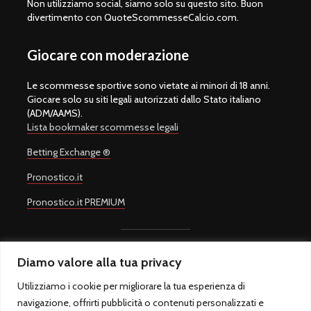
Non utilizziamo social, siamo solo su questo sito. Buon
divertimento con QuoteScommesseCalcio.com.
Giocare con moderazione
Le scommesse sportive sono vietate ai minori di 18 anni.
Giocare solo su siti legali autorizzati dallo Stato italiano
(ADM/AAMS).
Lista bookmaker scommesse legali
Betting Exchange ®
Pronostico.it
Pronostico.it PREMIUM
Diamo valore alla tua privacy
Copyright © 2008-2026.
Quote Scommesse Calcio
Sito Ufficiale -
Un progetto di
Giulio Giorgetti
. Quote Scommesse Calcio ® è un
Utilizziamo i cookie per migliorare la tua esperienza di
marchio registrato.
navigazione, offrirti pubblicità o contenuti personalizzati e
Quote Scommesse Calcio fornisce pronostici sulle principali