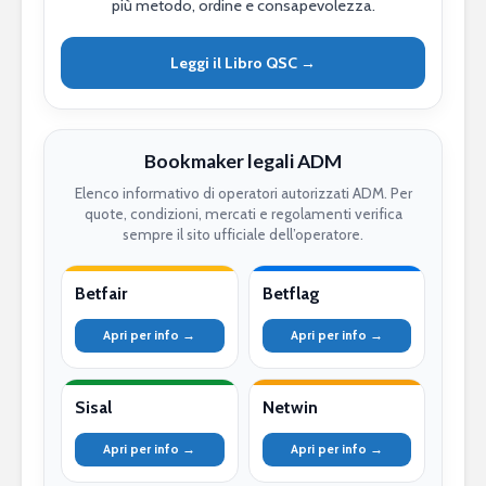
più metodo, ordine e consapevolezza.
Leggi il Libro QSC →
Bookmaker legali ADM
Elenco informativo di operatori autorizzati ADM. Per
quote, condizioni, mercati e regolamenti verifica
sempre il sito ufficiale dell’operatore.
Betfair
Betflag
Apri per info →
Apri per info →
Sisal
Netwin
Apri per info →
Apri per info →