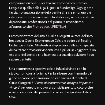
campionati europei. Puoi trovare il pronostico Premier
League o quello della Liga, Ligue 1 o Bundesliga. Ogni giorno
facciamo una selezione della partite che ci sembrano più
interessanti. Per avere invece tanti decine, se non centinaia
di pronostici professionali del giorno, ti rimandiamo
all'apposito sito
Pronostico.it PREMIUM
.
L'amministratore del sito è Giulio Giorgetti, autore del libro
best seller Quote Scommesse Calcio e padre del Betting
Exchange in Italia. Gli utenti si stupiscono della sua capacità
di realizzare previsioni vincenti, ma è più di un veggente, è un
esperto del settore che ha messo a sua disposizione il suo
sapere per tutti.
Una scommessa sportiva calcio infatti si vince con lo
studio, non con la fortuna. Per fare bene con il mondo del
gioco servono preparazione ed esperienza. Il motto di
Giulio Giorgetti è "
Prima di scommettere, bisogna imparare a
vincere
" per questo motivo si consiglia per tutti coloro che
amano il mondo dei pronostici calcio di acquistare il libro
QSC.