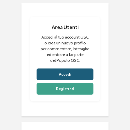
Area Utenti
Accedi al tuo account QSC
o crea un nuovo profilo
per commentare, interagire
ed entrare a far parte
del Popolo QSC.
Accedi
Registrati