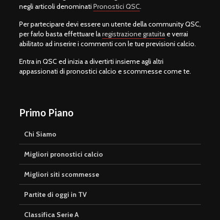
negli articoli denominati
Pronostici QSC
.
Per partecipare devi essere un utente della community QSC,
per farlo basta effettuare la
registrazione gratuita
e verrai
abilitato ad inserire i commenti con le tue previsioni calcio.
Entra in QSC ed inizia a divertirti insieme agli altri
appassionati di pronostici calcio e scommesse come te.
Primo Piano
Chi Siamo
Migliori pronostici calcio
Migliori siti scommesse
Partite di oggi in TV
Classifica Serie A