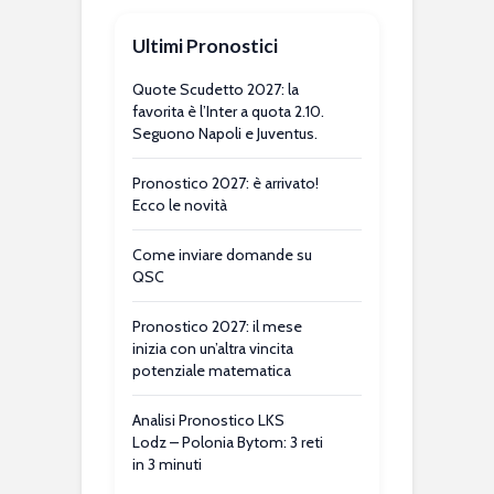
Ultimi Pronostici
Quote Scudetto 2027: la
favorita è l’Inter a quota 2.10.
Seguono Napoli e Juventus.
Pronostico 2027: è arrivato!
Ecco le novità
Come inviare domande su
QSC
Pronostico 2027: il mese
inizia con un’altra vincita
potenziale matematica
Analisi Pronostico LKS
Lodz – Polonia Bytom: 3 reti
in 3 minuti