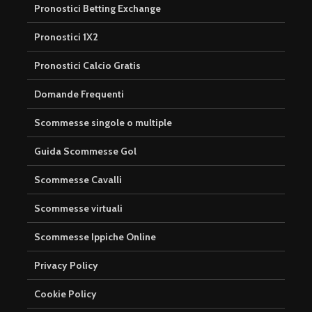
Pronostici Betting Exchange
Pronostici 1X2
Pronostici Calcio Gratis
Domande Frequenti
Scommesse singole o multiple
Guida Scommesse Gol
Scommesse Cavalli
Scommesse virtuali
Scommesse Ippiche Online
Privacy Policy
Cookie Policy