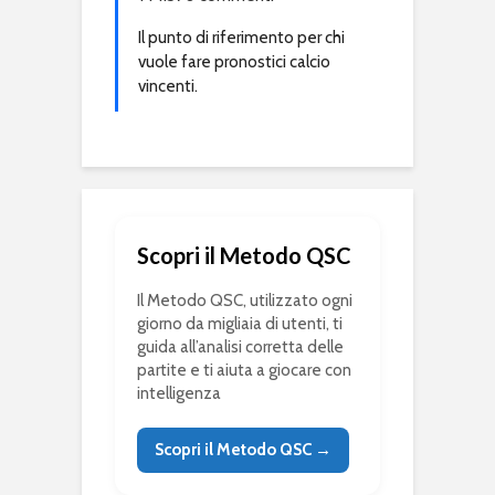
Il punto di riferimento per chi
vuole fare pronostici calcio
vincenti.
Scopri il Metodo QSC
Il Metodo QSC, utilizzato ogni
giorno da migliaia di utenti, ti
guida all’analisi corretta delle
partite e ti aiuta a giocare con
intelligenza
Scopri il Metodo QSC →