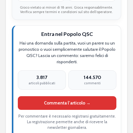
Gioco vietato ai minori di 18 anni. Gioca responsabilmente.
Verifica sempre termini e condizioni sul sito dell’operatore.
Entra nel Popolo QSC
Hai una domanda sulla partita, vuoi un parere su un
pronostico o vuoi semplicemente salutare il Popolo
QSC? Lascia un commento: saremo felici di
risponderti.
3.817
144.570
articoli pubblicati
commenti
Commenta l’articolo →
Per commentare è necessario registrarsi gratuitamente.
La registrazione permette anche di ricevere la
newsletter giornaliera.