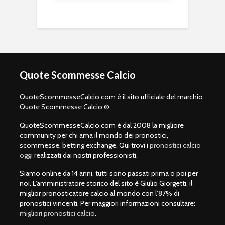
Quote Scommesse Calcio
QuoteScommesseCalcio.com è il sito ufficiale del marchio
Quote Scommesse Calcio ®.
QuoteScommesseCalcio.com è dal 2008 la migliore
community per chi ama il mondo dei pronostici,
scommesse, betting exchange. Qui trovi i
pronostici calcio
oggi
realizzati dai nostri professionisti.
Siamo online da 14 anni, tutti sono passati prima o poi per
noi. L’amministratore storico del sito è Giulio Giorgetti, il
miglior pronosticatore calcio al mondo con l’87% di
pronostici vincenti. Per maggiori informazioni consultare:
migliori pronostici calcio
.