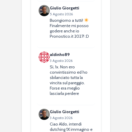
Giulio Giorgetti
5 Agosto 2026
Buongiorno a tutti!
Finalmente mi posso
godere anche io
Pronostico.it 2027! :D
aldinho89
3 Agosto 2026
Si, 1x. Non ero
convintissimo ed ho
sbilanciato tutta la
vincita sul pareggio.
Forse era meglio
lasciarla perdere
Giulio Giorgetti
3 Agosto 2026
Ciao Aldo, intendi
dutching 1X immagino e