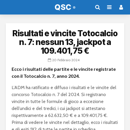
Risultati e vincite Totocalcio
n. 7: nessun 13, jackpot a
109.401,75 €
20 Febbraio 2024
Ecco i risultati delle partite e le vincite registrate
con il Totocalcio n. 7, anno 2024.
L’ADM ha ratificato e diffuso i risultati e le vincite del
concorso Totocalcio n. 7 del 2024. Si registrano
vincite in tutte le formule di gioco a eccezione
dell’undici e del tredici, i cui jackpot si attestano
rispettivamente a 62.632,50 € e a 109.401,75 €.
Prima di vedere le vincite nel dettaglio, ecco i risultati
e gli esiti 1X2 di tutte le partite in schedina.