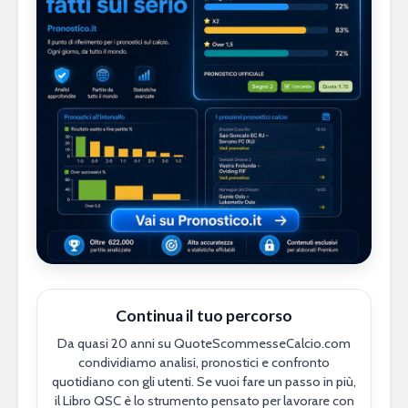
Continua il tuo percorso
Da quasi 20 anni su QuoteScommesseCalcio.com
condividiamo analisi, pronostici e confronto
quotidiano con gli utenti. Se vuoi fare un passo in più,
il Libro QSC è lo strumento pensato per lavorare con