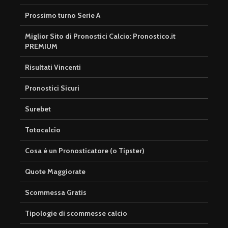
Prossimo turno Serie A
Miglior Sito di Pronostici Calcio: Pronostico.it
PREMIUM
Risultati Vincenti
Pronostici Sicuri
Surebet
Totocalcio
Cosa è un Pronosticatore (o Tipster)
Quote Maggiorate
Scommessa Gratis
Tipologie di scommesse calcio