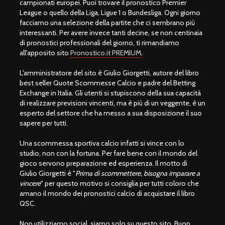
campionati europei. Puoi trovare il pronostico Premier
League o quello della Liga, Ligue 1 o Bundesliga. Ogni giorno
facciamo una selezione della partite che ci sembrano più
interessanti. Per avere invece tanti decine, se non centinaia
di pronostici professionali del giorno, ti rimandiamo
all'apposito sito
Pronostico.it PREMIUM
.
L'amministratore del sito è Giulio Giorgetti, autore del libro
best seller Quote Scommesse Calcio e padre del Betting
Exchange in Italia. Gli utenti si stupiscono della sua capacità
di realizzare previsioni vincenti, ma è più di un veggente, è un
esperto del settore che ha messo a sua disposizione il suo
sapere per tutti.
Una scommessa sportiva calcio infatti si vince con lo
studio, non con la fortuna. Per fare bene con il mondo del
gioco servono preparazione ed esperienza. Il motto di
Giulio Giorgetti è "
Prima di scommettere, bisogna imparare a
vincere
" per questo motivo si consiglia per tutti coloro che
amano il mondo dei pronostici calcio di acquistare il libro
QSC.
Non utilizziamo social, siamo solo su questo sito. Buon