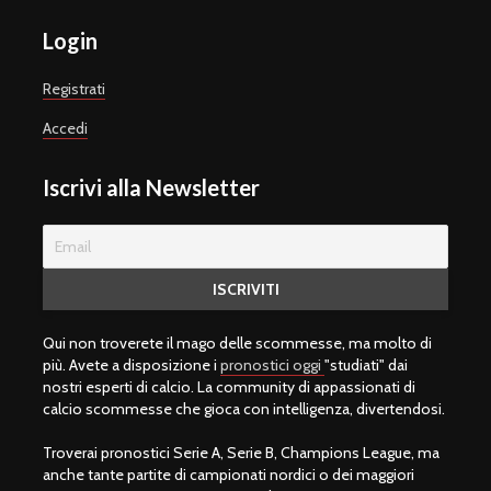
Login
Registrati
Accedi
Iscrivi alla Newsletter
Qui non troverete il mago delle scommesse, ma molto di
più. Avete a disposizione i
pronostici oggi
"studiati" dai
nostri esperti di calcio. La community di appassionati di
calcio scommesse che gioca con intelligenza, divertendosi.
Troverai pronostici Serie A, Serie B, Champions League, ma
anche tante partite di campionati nordici o dei maggiori