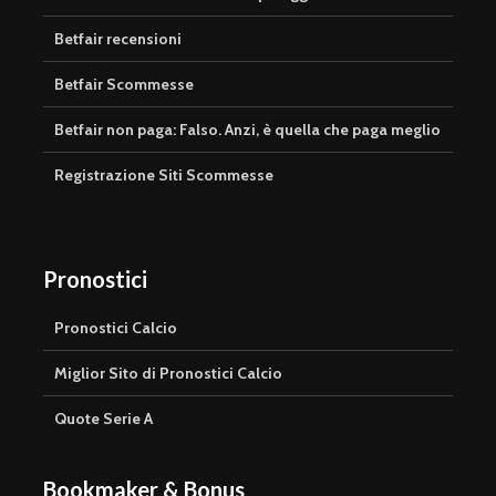
Betfair recensioni
Betfair Scommesse
Betfair non paga: Falso. Anzi, è quella che paga meglio
Registrazione Siti Scommesse
Pronostici
Pronostici Calcio
Miglior Sito di Pronostici Calcio
Quote Serie A
Bookmaker & Bonus