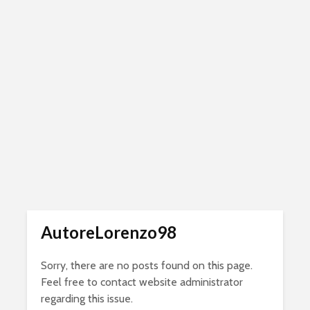
AutoreLorenzo98
Sorry, there are no posts found on this page.
Feel free to contact website administrator
regarding this issue.