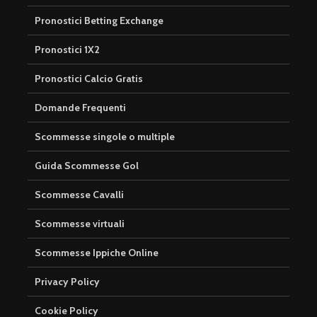
Pronostici Betting Exchange
Pronostici 1X2
Pronostici Calcio Gratis
Domande Frequenti
Scommesse singole o multiple
Guida Scommesse Gol
Scommesse Cavalli
Scommesse virtuali
Scommesse Ippiche Online
Privacy Policy
Cookie Policy