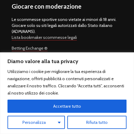
Giocare con moderazione
Le scommesse sportive sono vietate ai minori di 18 anni.
Giocare solo su siti legali autorizzati dallo Stato italiano
(ADM/AAMS).
Lista bookmaker scommesse legali
Betting Exchange ®
Pronostico.it
Diamo valore alla tua privacy
Pronostico.it PREMIUM
Utilizziamo i cookie per migliorare la tua esperienza di
navigazione, offrirti pubblicità o contenuti personalizzati e
analizzare il nostro traffico. Cliccando “Accetta tutti”, acconsenti
al nostro utilizzo dei cookie.
Copyright © 2008-2026.
Quote Scommesse Calcio
Sito Ufficiale -
Un progetto di
Giulio Giorgetti
. Quote Scommesse Calcio ® è un
Accettare tutto
marchio registrato.
Quote Scommesse Calcio fornisce pronostici sulle principali
competizioni sportive. Il gioco in Italia è regolamentato dall'Agenzia
Personalizza
Rifiuta tutto
Dogane e Monopoli ed è riservato ai maggiori di 18 anni.
QuoteScommesseCalcio.com - Sfera sas di Marcello Rossi - P.IVA