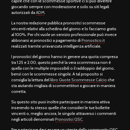
capire che con le scommesse sportive ci si può divertire
giocando sempre con moderazione e solo su siti legali
autorizzati da
ADM
.
La nostra redazione pubblica pronostici scommesse
vincenti relativi alla schedina del giorno e lo facciamo gratis
al 100%. Per chi vuole un servizio professionale può invece
abbonarsi ai pronostici a pagamento di
Pronostico.it
realizzati tramite un’avanzata intelligenza artificiale.
I pronostici del giorno hanno in genere una quota compresa
tra 1.25 e 2.00, questo perché la vera scommessa non è
quella con le multiple impossibili o il raddoppio del giorno,
bensì con le scommesse singole. A tal proposito si
consiglia la lettura del
libro Quote Scommesse Calcio
che
sta aiutando migliaia di scommettitori a giocare in maniera
corretta.
Su questo sito puoi inoltre partecipare in maniera attiva
inserendo tu stesso quelle che consideri le tue bollette
vincenti o, meglio ancora, le singole attraverso i commenti
negli articoli denominati
Pronostici QSC
.
Per partecipare devi essere un utente della community QSC,