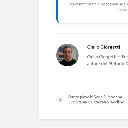
Per commentare è necessario regist
riceve
Giulio Giorgetti
Giulio Giorgetti — 
autore del Metodo QS
Quote playoff Serie B: Modena-
Juve Stabia e Catanzaro-Avellino