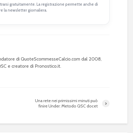
rarsi gratuitamente. La registrazione permette anche di
re la newsletter giornaliera.
Fondatore di QuoteScommesseCalcio.com dal 2008,
C e creatore di Pronostico.it.
Una rete nei primissimi minuti può
finire Under: Metodo QSC docet