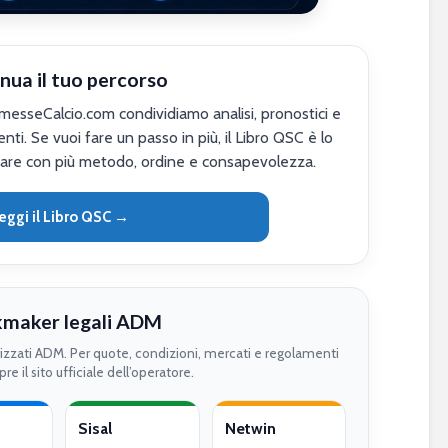
nua il tuo percorso
sseCalcio.com condividiamo analisi, pronostici e
nti. Se vuoi fare un passo in più, il Libro QSC è lo
are con più metodo, ordine e consapevolezza.
eggi il Libro QSC →
maker legali ADM
rizzati ADM. Per quote, condizioni, mercati e regolamenti
re il sito ufficiale dell’operatore.
Sisal
Netwin