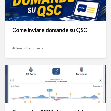
Come inviare domande su QSC
Inserisci commento