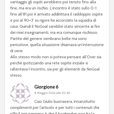
vantaggio gli ospiti avrebbero poi tenuto fino alla
fine, ma era un rischio. L’incontro è stato sullo 0-1
fino all’81 poi è arrivato addirittura il raddoppio ospite
e poi al 90+3′ su rigore ha accorciato la squadra di
casa. Quindi il NoGoal sarebbe stato vincente ai fini
dei miei insegnamenti, ma era comunque rischioso.
Partite del genere sembrano belle ma sono
pericolose, quella situazione chiamava un’interruzione
di serie.
Allo stesso modo non si poteva pensare all’Over sia
perché ipotizzando una rete ospite iniziale si
rallentava l’incontro, sia per gli elementi da NoGoal
stesso.
Giorgione 6
8 Maggio 2026 alle 20:40
Ciao Giulio buonasera, innanzitutto
complimenti per l’articolo e per tutti i contenuti che
offri.il mio pensiero è che il bookmaker non ha la