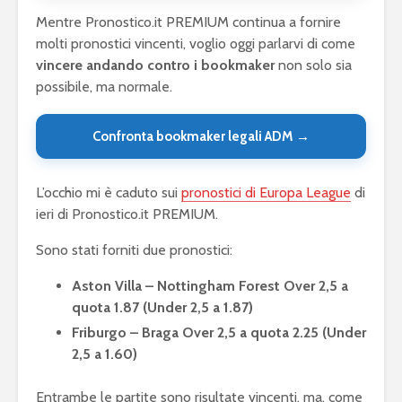
Mentre Pronostico.it PREMIUM continua a fornire
molti pronostici vincenti, voglio oggi parlarvi di come
vincere andando contro i bookmaker
non solo sia
possibile, ma normale.
Confronta bookmaker legali ADM →
L’occhio mi è caduto sui
pronostici di Europa League
di
ieri di Pronostico.it PREMIUM.
Sono stati forniti due pronostici:
Aston Villa – Nottingham Forest Over 2,5 a
quota 1.87 (Under 2,5 a 1.87)
Friburgo – Braga Over 2,5 a quota 2.25 (Under
2,5 a 1.60)
Entrambe le partite sono risultate vincenti, ma, come