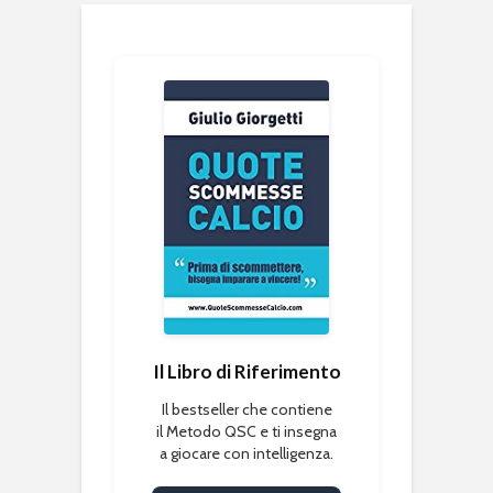
Il Libro di Riferimento
Il bestseller che contiene
il Metodo QSC e ti insegna
a giocare con intelligenza.