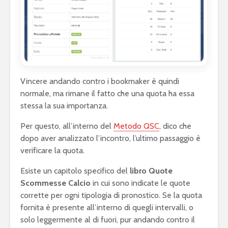
Vincere andando contro i bookmaker è quindi
normale, ma rimane il fatto che una quota ha essa
stessa la sua importanza.
Per questo, all’interno del
Metodo QSC
, dico che
dopo aver analizzato l’incontro, l’ultimo passaggio è
verificare la quota.
Esiste un capitolo specifico del
libro Quote
Scommesse Calcio
in cui sono indicate le quote
corrette per ogni tipologia di pronostico. Se la quota
fornita è presente all’interno di quegli intervalli, o
solo leggermente al di fuori, pur andando contro il