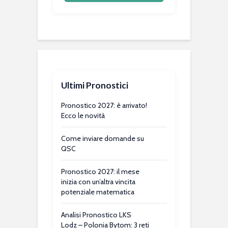
Ultimi Pronostici
Pronostico 2027: è arrivato!
Ecco le novità
Come inviare domande su
QSC
Pronostico 2027: il mese
inizia con un’altra vincita
potenziale matematica
Analisi Pronostico LKS
Lodz – Polonia Bytom: 3 reti