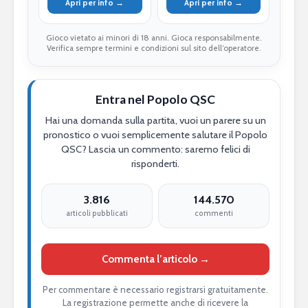
Apri per info →
Apri per info →
Gioco vietato ai minori di 18 anni. Gioca responsabilmente.
Verifica sempre termini e condizioni sul sito dell’operatore.
Entra nel Popolo QSC
Hai una domanda sulla partita, vuoi un parere su un
pronostico o vuoi semplicemente salutare il Popolo
QSC? Lascia un commento: saremo felici di
risponderti.
3.816
144.570
articoli pubblicati
commenti
Commenta l’articolo →
Per commentare è necessario registrarsi gratuitamente.
La registrazione permette anche di ricevere la