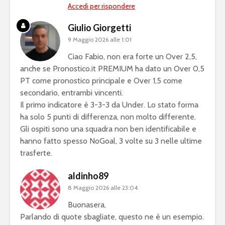
Accedi per rispondere
Giulio Giorgetti
9 Maggio 2026 alle 1:01
Ciao Fabio, non era forte un Over 2,5,
anche se Pronostico.it PREMIUM ha dato un Over 0,5
PT come pronostico principale e Over 1,5 come
secondario, entrambi vincenti.
Il primo indicatore è 3-3-3 da Under. Lo stato forma
ha solo 5 punti di differenza, non molto differente.
Gli ospiti sono una squadra non ben identificabile e
hanno fatto spesso NoGoal, 3 volte su 3 nelle ultime
trasferte.
aldinho89
8 Maggio 2026 alle 23:04
Buonasera,
Parlando di quote sbagliate, questo ne è un esempio.