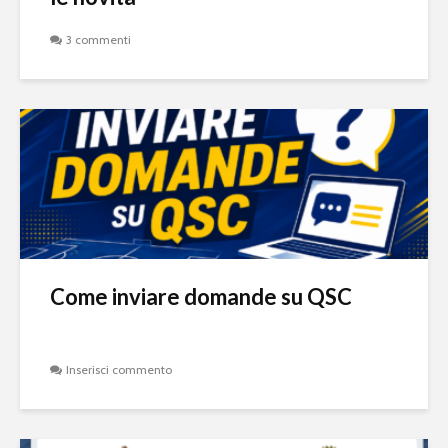
3 commenti
Come inviare domande su QSC
Inserisci commento