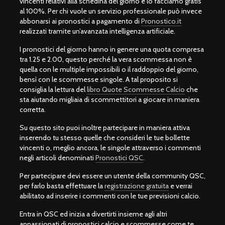
vincenti relativi alla schedina del giorno e lo facciamo gratis
al 100%. Per chi vuole un servizio professionale può invece
abbonarsi ai pronostici a pagamento di
Pronostico.it
realizzati tramite un’avanzata intelligenza artificiale.
I pronostici del giorno hanno in genere una quota compresa
tra 1.25 e 2.00, questo perché la vera scommessa non è
quella con le multiple impossibili o il raddoppio del giorno,
bensì con le scommesse singole. A tal proposito si
consiglia la lettura del
libro Quote Scommesse Calcio
che
sta aiutando migliaia di scommettitori a giocare in maniera
corretta.
Su questo sito puoi inoltre partecipare in maniera attiva
inserendo tu stesso quelle che consideri le tue bollette
vincenti o, meglio ancora, le singole attraverso i commenti
negli articoli denominati
Pronostici QSC
.
Per partecipare devi essere un utente della community QSC,
per farlo basta effettuare la
registrazione gratuita
e verrai
abilitato ad inserire i commenti con le tue previsioni calcio.
Entra in QSC ed inizia a divertirti insieme agli altri
appassionati di pronostici calcio e scommesse come te.