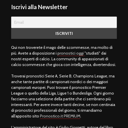
Iscrivi alla Newsletter
Qui non troverete il mago delle scommesse, ma molto di
più. Avete a disposizione i
pronostici oggi
"studiati" dai
nostri esperti di calcio. La community di appassionati di
calcio scommesse che gioca con intelligenza, divertendosi.
Troverai pronostici Serie A, Serie B, Champions League, ma
anche tante partite di campionati nordici o dei maggiori
campionati europei. Puoi trovare il pronostico Premier
League o quello della Liga, Ligue 1 o Bundesliga. Ogni giorno
facciamo una selezione della partite che ci sembrano più
interessanti. Per avere invece tanti decine, se non centinaia
di pronostici professionali del giorno, ti rimandiamo
all'apposito sito
Pronostico.it PREMIUM
.
L'amministratore del sito è Giulio Giorgetti, autore del libro