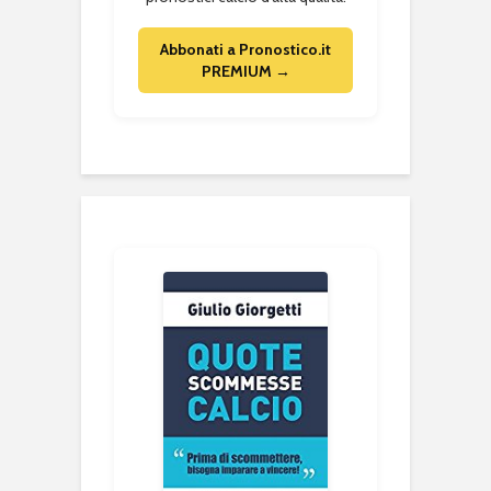
Abbonati a Pronostico.it
PREMIUM →