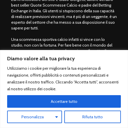
best seller Quote Scommesse Calcio e padre del Betting
Exchange in Italia. Gli utenti si stupiscono della sua capacità
di realizzare previsioni vincenti, ma è più di un veggente, è un
esperto del settore che ha messo a sua disposizione il suo
sapere per tutti.
Una scommessa sportiva calcio infatti si vince con lo
studio, non con la fortuna. Per fare bene con il mondo del
gioco servono preparazione ed esperienza. Il motto di
Giulio Giorgetti è "
Prima di scommettere, bisogna imparare a
Diamo valore alla tua privacy
vincere
" per questo motivo si consiglia per tutti coloro che
amano il mondo dei pronostici calcio di acquistare il libro
Utilizziamo i cookie per migliorare la tua esperienza di
QSC.
navigazione, offrirti pubblicità o contenuti personalizzati e
analizzare il nostro traffico. Cliccando “Accetta tutti”, acconsenti
Non utilizziamo social, siamo solo su questo sito. Buon
al nostro utilizzo dei cookie.
divertimento con QuoteScommesseCalcio.com.
Accettare tutto
Giocare con moderazione
Personalizza
Rifiuta tutto
Le scommesse sportive sono vietate ai minori di 18 anni.
Giocare solo su siti legali autorizzati dallo Stato italiano