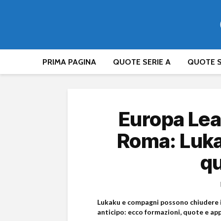
PRIMA PAGINA
QUOTE SERIE A
QUOTE S
Europa Lea
Roma: Luka
qu
Lukaku e compagni possono chiudere i 
anticipo: ecco formazioni, quote e ap