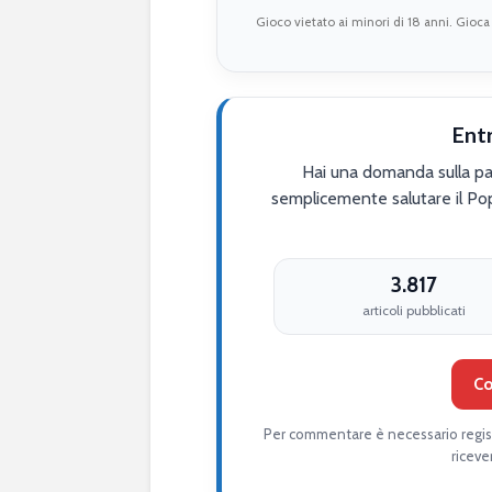
Gioco vietato ai minori di 18 anni. Gioca
Ent
Hai una domanda sulla par
semplicemente salutare il Po
3.817
articoli pubblicati
Co
Per commentare è necessario regist
riceve