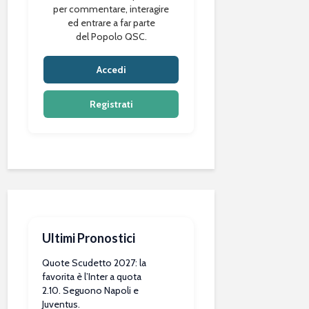
per commentare, interagire
ed entrare a far parte
del Popolo QSC.
Accedi
Registrati
Ultimi Pronostici
Quote Scudetto 2027: la
favorita è l’Inter a quota
2.10. Seguono Napoli e
Juventus.