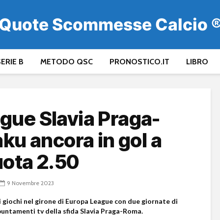
Quote Scommesse Calcio 
ERIE B
METODO QSC
PRONOSTICO.IT
LIBRO
gue Slavia Praga-
ku ancora in gol a
ota 2.50
9 Novembre 2023
giochi nel girone di Europa League con due giornate di
puntamenti tv della sfida Slavia Praga-Roma.