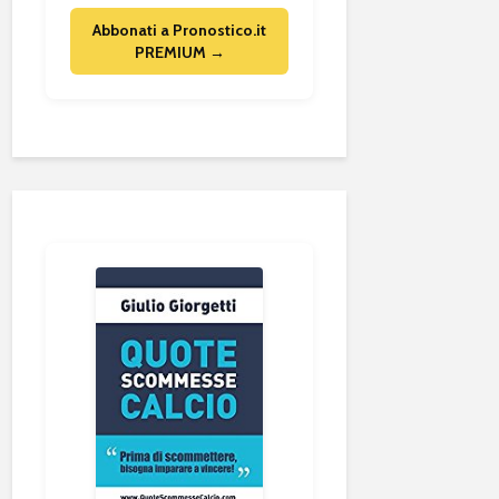
Abbonati a Pronostico.it
PREMIUM →