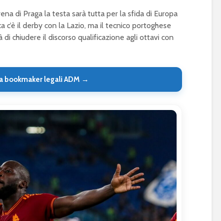
ena di Praga la testa sarà tutta per la sfida di Europa
’è il derby con la Lazio, ma il tecnico portoghese
 di chiudere il discorso qualificazione agli ottavi con
a bookmaker legali ADM →