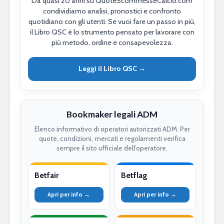
Da quasi 20 anni su QuoteScommesseCalcio.com
condividiamo analisi, pronostici e confronto
quotidiano con gli utenti. Se vuoi fare un passo in più,
il Libro QSC è lo strumento pensato per lavorare con
più metodo, ordine e consapevolezza.
Leggi il Libro QSC →
Bookmaker legali ADM
Elenco informativo di operatori autorizzati ADM. Per
quote, condizioni, mercati e regolamenti verifica
sempre il sito ufficiale dell’operatore.
Betfair
Betflag
Apri per info →
Apri per info →