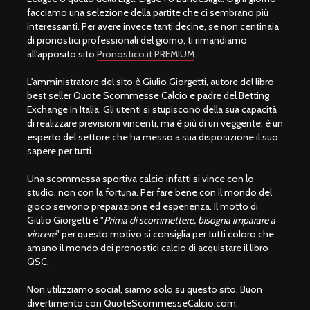
facciamo una selezione della partite che ci sembrano più
interessanti. Per avere invece tanti decine, se non centinaia
di pronostici professionali del giorno, ti rimandiamo
all'apposito sito
Pronostico.it PREMIUM
.
L'amministratore del sito è Giulio Giorgetti, autore del libro
best seller Quote Scommesse Calcio e padre del Betting
Exchange in Italia. Gli utenti si stupiscono della sua capacità
di realizzare previsioni vincenti, ma è più di un veggente, è un
esperto del settore che ha messo a sua disposizione il suo
sapere per tutti.
Una scommessa sportiva calcio infatti si vince con lo
studio, non con la fortuna. Per fare bene con il mondo del
gioco servono preparazione ed esperienza. Il motto di
Giulio Giorgetti è "
Prima di scommettere, bisogna imparare a
vincere
" per questo motivo si consiglia per tutti coloro che
amano il mondo dei pronostici calcio di acquistare il libro
QSC.
Non utilizziamo social, siamo solo su questo sito. Buon
divertimento con QuoteScommesseCalcio.com.