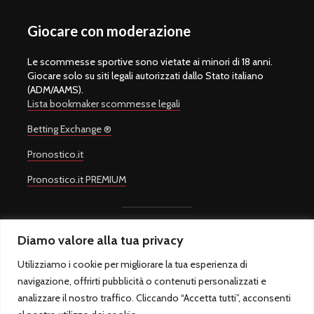
Giocare con moderazione
Le scommesse sportive sono vietate ai minori di 18 anni.
Giocare solo su siti legali autorizzati dallo Stato italiano
(ADM/AAMS).
Lista bookmaker scommesse legali
Betting Exchange ®
Pronostico.it
Pronostico.it PREMIUM
Diamo valore alla tua privacy
Copyright © 2008-2026.
Quote Scommesse Calcio
Sito Ufficiale -
Un progetto di
Giulio Giorgetti
. Quote Scommesse Calcio ® è un
Utilizziamo i cookie per migliorare la tua esperienza di
marchio registrato.
navigazione, offrirti pubblicità o contenuti personalizzati e
Quote Scommesse Calcio fornisce pronostici sulle principali
competizioni sportive. Il gioco in Italia è regolamentato dall'Agenzia
analizzare il nostro traffico. Cliccando “Accetta tutti”, acconsenti
Dogane e Monopoli ed è riservato ai maggiori di 18 anni.