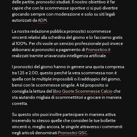
delle partite, pronostici studiati. Il nostro obiettivo è far
capire che con le scommesse sportive ci si può divertire
giocando sempre con moderazione e solo su siti legali
autorizzati da
ADM
.
La nostra redazione pubblica pronostici scommesse
vincenti relativi alla schedina del giorno e lo facciamo gratis
al 100%. Per chi vuole un servizio professionale può invece
abbonarsi ai pronostici a pagamento di
Pronostico.it
realizzati tramite un’avanzata intelligenza artificiale.
I pronostici del giorno hanno in genere una quota compresa
tra 1.25 e 2.00, questo perché la vera scommessa non è
quella con le multiple impossibili o il raddoppio del giorno,
bensì con le scommesse singole. A tal proposito si
consiglia la lettura del
libro Quote Scommesse Calcio
che
sta aiutando migliaia di scommettitori a giocare in maniera
corretta.
Su questo sito puoi inoltre partecipare in maniera attiva
inserendo tu stesso quelle che consideri le tue bollette
vincenti o, meglio ancora, le singole attraverso i commenti
negli articoli denominati
Pronostici QSC
.