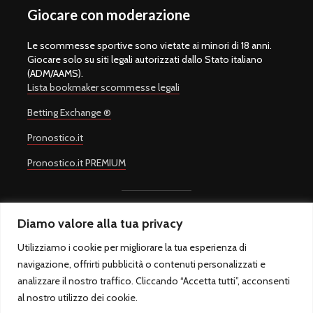
Giocare con moderazione
Le scommesse sportive sono vietate ai minori di 18 anni.
Giocare solo su siti legali autorizzati dallo Stato italiano
(ADM/AAMS).
Lista bookmaker scommesse legali
Betting Exchange ®
Pronostico.it
Pronostico.it PREMIUM
Diamo valore alla tua privacy
Copyright © 2008-2026.
Quote Scommesse Calcio
Sito Ufficiale -
Un progetto di
Giulio Giorgetti
. Quote Scommesse Calcio ® è un
Utilizziamo i cookie per migliorare la tua esperienza di
marchio registrato.
navigazione, offrirti pubblicità o contenuti personalizzati e
Quote Scommesse Calcio fornisce pronostici sulle principali
competizioni sportive. Il gioco in Italia è regolamentato dall'Agenzia
analizzare il nostro traffico. Cliccando “Accetta tutti”, acconsenti
Dogane e Monopoli ed è riservato ai maggiori di 18 anni.
al nostro utilizzo dei cookie.
QuoteScommesseCalcio.com - Sfera sas di Marcello Rossi - P.IVA