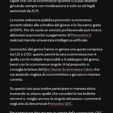
capire che con le scommesse sportive ci si può divertire
giocando sempre con moderazione e solo su siti legali
autorizzati da
ADM
.
La nostra redazione pubblica pronostici scommesse
vincenti relativi alla schedina del giorno e lo facciamo gratis
al 100%. Per chi vuole un servizio professionale può invece
abbonarsi ai pronostici a pagamento di
Pronostico.it
realizzati tramite un’avanzata intelligenza artificiale.
I pronostici del giorno hanno in genere una quota compresa
tra 1.25 e 2.00, questo perché la vera scommessa non è
quella con le multiple impossibili o il raddoppio del giorno,
bensì con le scommesse singole. A tal proposito si
consiglia la lettura del
libro Quote Scommesse Calcio
che
sta aiutando migliaia di scommettitori a giocare in maniera
corretta.
Su questo sito puoi inoltre partecipare in maniera attiva
inserendo tu stesso quelle che consideri le tue bollette
vincenti o, meglio ancora, le singole attraverso i commenti
negli articoli denominati
Pronostici QSC
.
Per partecipare devi essere un utente della community QSC,