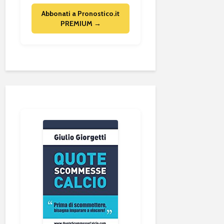
Abbonati a Pronostico.it
PREMIUM →