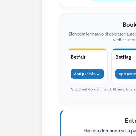
Book
Elenco informativo di operatori auto
verifica semp
Betfair
Betflag
Apri per info →
Apri per 
Gioco vietato ai minori di 18 anni. Gioca
Ent
Hai una domanda sulla par