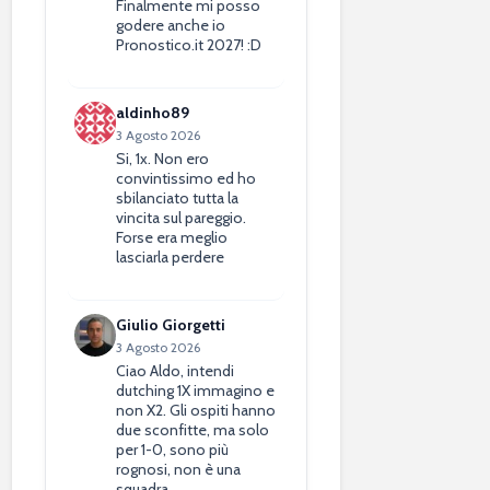
Finalmente mi posso
godere anche io
Pronostico.it 2027! :D
aldinho89
3 Agosto 2026
Si, 1x. Non ero
convintissimo ed ho
sbilanciato tutta la
vincita sul pareggio.
Forse era meglio
lasciarla perdere
Giulio Giorgetti
3 Agosto 2026
Ciao Aldo, intendi
dutching 1X immagino e
non X2. Gli ospiti hanno
due sconfitte, ma solo
per 1-0, sono più
rognosi, non è una
squadra…