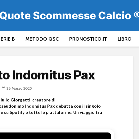
Quote Scommesse Calcio 
ERIE B
METODO QSC
PRONOSTICO.IT
LIBRO
to Indomitus Pax
28 Marzo 2025
iulio Giorgetti, creatore di
seudonimo Indomitus Pax debutta con il singolo
 su Spotify e tutte le piattaforme. Un viaggio tra