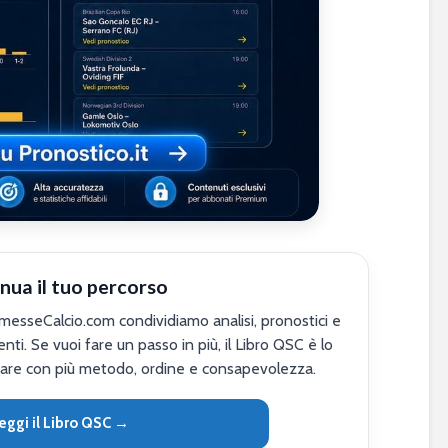
nua il tuo percorso
sseCalcio.com condividiamo analisi, pronostici e
nti. Se vuoi fare un passo in più, il Libro QSC è lo
are con più metodo, ordine e consapevolezza.
eggi il Libro QSC →