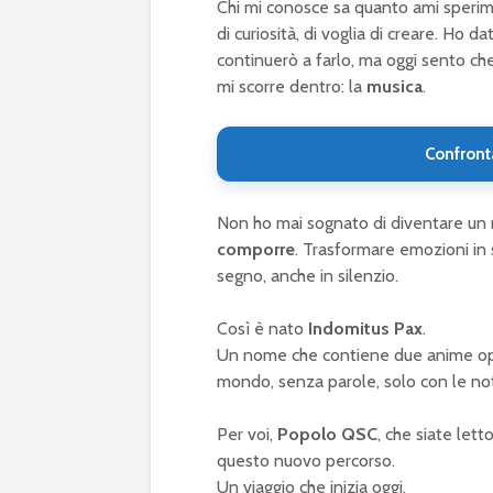
Chi mi conosce sa quanto ami sperime
di curiosità, di voglia di creare. Ho
continuerò a farlo, ma oggi sento che
mi scorre dentro: la
musica
.
Confront
Non ho mai sognato di diventare un 
comporre
. Trasformare emozioni in 
segno, anche in silenzio.
Così è nato
Indomitus Pax
.
Un nome che contiene due anime oppos
mondo, senza parole, solo con le no
Per voi,
Popolo QSC
, che siate letto
questo nuovo percorso.
Un viaggio che inizia oggi.