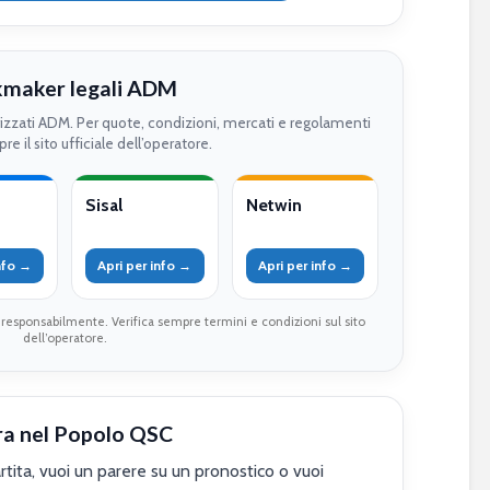
maker legali ADM
rizzati ADM. Per quote, condizioni, mercati e regolamenti
re il sito ufficiale dell’operatore.
Sisal
Netwin
info →
Apri per info →
Apri per info →
 responsabilmente. Verifica sempre termini e condizioni sul sito
dell’operatore.
ra nel Popolo QSC
tita, vuoi un parere su un pronostico o vuoi