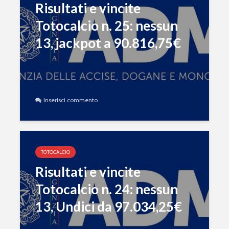
Risultati e vincite
Totocalcio n. 25: nessun
13, jackpot a 90.816,75€
Inserisci commento
TOTOCALCIO
Risultati e vincite
Totocalcio n. 24: nessun
13, Undici da 97.034,25€