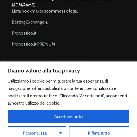
(ADM/AAMS).
Lista bookmaker scommesse legali
Betting Exchange ®
Pronostico.it
Pronostico.it PREMIUM
Diamo valore alla tua privacy
Copyright © 2008-2026.
Quote Scommesse Calcio
Sito Ufficiale -
Un progetto di
Giulio Giorgetti
. Quote Scommesse Calcio ® è un
Utilizziamo i cookie per migliorare la tua esperienza di
marchio registrato.
navigazione, offrirti pubblicità o contenuti personalizzati e
Quote Scommesse Calcio fornisce pronostici sulle principali
competizioni sportive. Il gioco in Italia è regolamentato dall'Agenzia
analizzare il nostro traffico. Cliccando “Accetta tutti”, acconsenti
Dogane e Monopoli ed è riservato ai maggiori di 18 anni.
al nostro utilizzo dei cookie.
QuoteScommesseCalcio.com - Sfera sas di Marcello Rossi - P.IVA
10917021007 - Via Alessandro Cruto 8, 00146 Roma (RM) – Italia -
Accettare tutto
Tel. 06/5583920 - info@quotescommessecalcio.com -
Privacy
Policy
-
Cookie Policy
-
Twitter
-
Google News
-
Chi Siamo
-
Redazione
-
Contatti
Personalizza
Rifiuta tutto