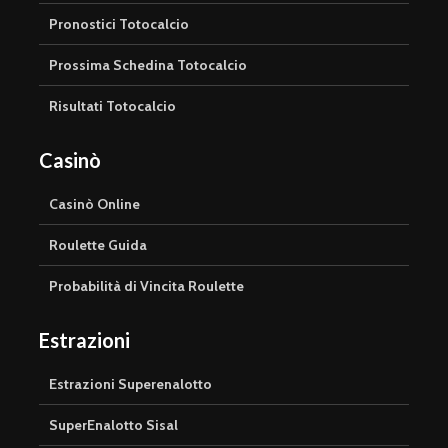
Pronostici Totocalcio
Prossima Schedina Totocalcio
Risultati Totocalcio
Casinò
Casinò Online
Roulette Guida
Probabilità di Vincita Roulette
Estrazioni
Estrazioni Superenalotto
SuperEnalotto Sisal