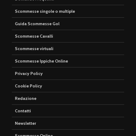
Scommesse singole o multiple
Guida Scommesse Gol
Scommesse Cavalli
Scommesse virtuali
Scommesse Ippiche Online
Privacy Policy
Cookie Policy
Redazione
Contatti
Newsletter
Scommesse Online