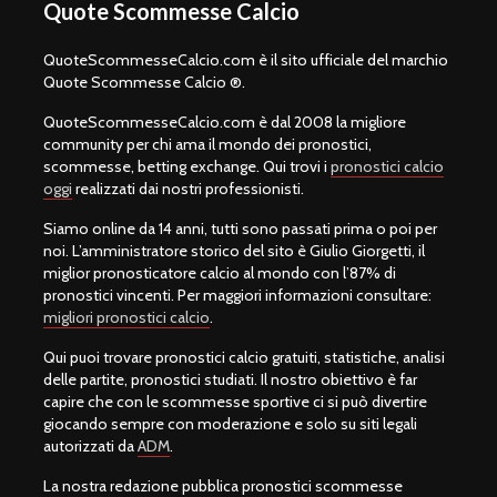
Quote Scommesse Calcio
QuoteScommesseCalcio.com è il sito ufficiale del marchio
Quote Scommesse Calcio ®.
QuoteScommesseCalcio.com è dal 2008 la migliore
community per chi ama il mondo dei pronostici,
scommesse, betting exchange. Qui trovi i
pronostici calcio
oggi
realizzati dai nostri professionisti.
Siamo online da 14 anni, tutti sono passati prima o poi per
noi. L’amministratore storico del sito è Giulio Giorgetti, il
miglior pronosticatore calcio al mondo con l’87% di
pronostici vincenti. Per maggiori informazioni consultare:
migliori pronostici calcio
.
Qui puoi trovare pronostici calcio gratuiti, statistiche, analisi
delle partite, pronostici studiati. Il nostro obiettivo è far
capire che con le scommesse sportive ci si può divertire
giocando sempre con moderazione e solo su siti legali
autorizzati da
ADM
.
La nostra redazione pubblica pronostici scommesse