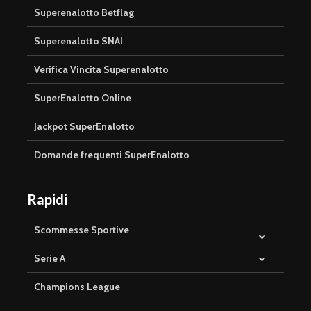
Superenalotto Betflag
Superenalotto SNAI
Verifica Vincita Superenalotto
SuperEnalotto Online
Jackpot SuperEnalotto
Domande frequenti SuperEnalotto
Rapidi
Scommesse Sportive
Serie A
Champions League