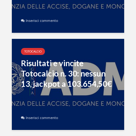
Inserisci commento
TOTOCALCIO
Risultati e vincite
Totocalcio n. 30: nessun
13, jackpot a 103.654,50€
Inserisci commento