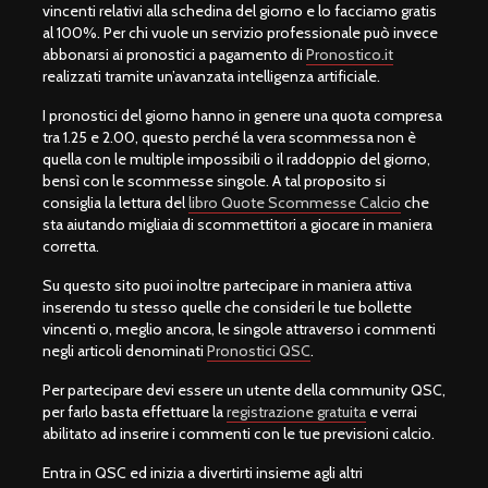
vincenti relativi alla schedina del giorno e lo facciamo gratis
al 100%. Per chi vuole un servizio professionale può invece
abbonarsi ai pronostici a pagamento di
Pronostico.it
realizzati tramite un’avanzata intelligenza artificiale.
I pronostici del giorno hanno in genere una quota compresa
tra 1.25 e 2.00, questo perché la vera scommessa non è
quella con le multiple impossibili o il raddoppio del giorno,
bensì con le scommesse singole. A tal proposito si
consiglia la lettura del
libro Quote Scommesse Calcio
che
sta aiutando migliaia di scommettitori a giocare in maniera
corretta.
Su questo sito puoi inoltre partecipare in maniera attiva
inserendo tu stesso quelle che consideri le tue bollette
vincenti o, meglio ancora, le singole attraverso i commenti
negli articoli denominati
Pronostici QSC
.
Per partecipare devi essere un utente della community QSC,
per farlo basta effettuare la
registrazione gratuita
e verrai
abilitato ad inserire i commenti con le tue previsioni calcio.
Entra in QSC ed inizia a divertirti insieme agli altri