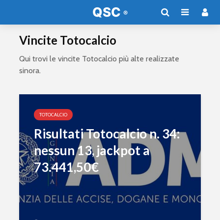
Vincite Totocalcio
Qui trovi le vincite Totocalcio più alte realizzate
sinora.
TOTOCALCIO
Risultati Totocalcio n. 34:
nessun 13, jackpot a
73.441,50€