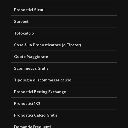
Pronostici Sicuri
Surebet
Totocalcio
Cosa è un Pronosticatore (o Tipster)
Quote Maggiorate
Scommessa Gratis
Tipologie di scommesse calcio
Pronostici Betting Exchange
Pronostici 1X2
Pronostici Calcio Gratis
Domande Frequenti