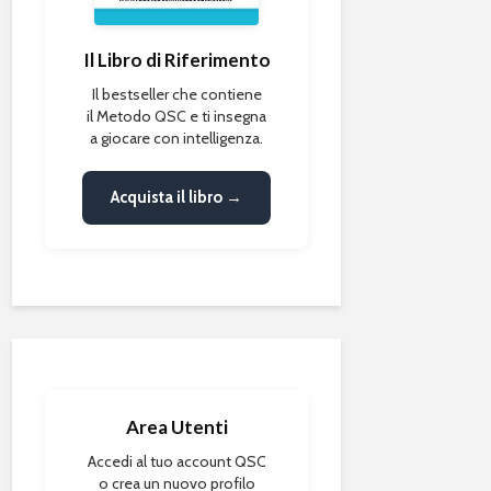
Il Libro di Riferimento
Il bestseller che contiene
il Metodo QSC e ti insegna
a giocare con intelligenza.
Acquista il libro →
Area Utenti
Accedi al tuo account QSC
o crea un nuovo profilo