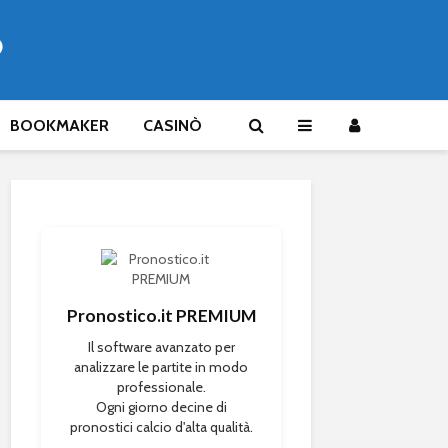
®
BOOKMAKER
CASINÒ
Pronostico.it PREMIUM
Il software avanzato per
analizzare le partite in modo
professionale.
Ogni giorno decine di
pronostici calcio d'alta qualità.