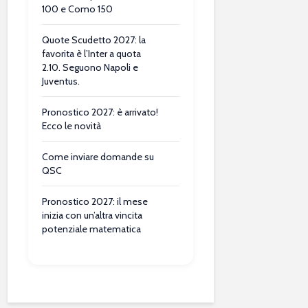
100 e Como 150
Quote Scudetto 2027: la
favorita è l’Inter a quota
2.10. Seguono Napoli e
Juventus.
Pronostico 2027: è arrivato!
Ecco le novità
Come inviare domande su
QSC
Pronostico 2027: il mese
inizia con un’altra vincita
potenziale matematica