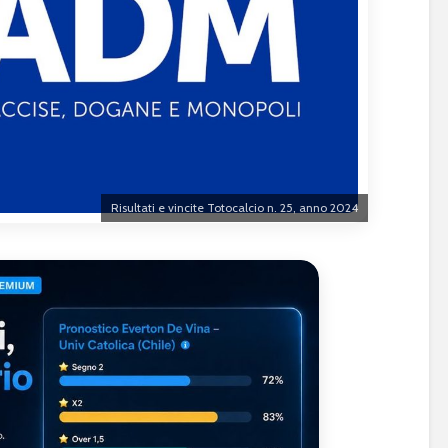
Risultati e vincite Totocalcio n. 25, anno 2024