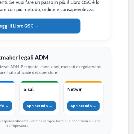
nti. Se vuoi fare un passo in più, il Libro QSC è lo
are con più metodo, ordine e consapevolezza.
eggi il Libro QSC →
maker legali ADM
rizzati ADM. Per quote, condizioni, mercati e regolamenti
re il sito ufficiale dell’operatore.
Sisal
Netwin
info →
Apri per info →
Apri per info →
 responsabilmente. Verifica sempre termini e condizioni sul sito
dell’operatore.