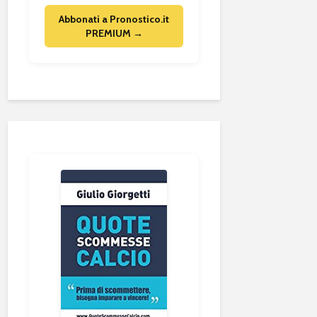
Abbonati a Pronostico.it
PREMIUM →