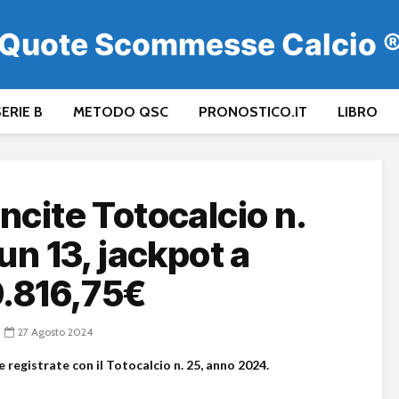
Quote Scommesse Calcio 
ERIE B
METODO QSC
PRONOSTICO.IT
LIBRO
incite Totocalcio n.
un 13, jackpot a
.816,75€
27 Agosto 2024
ite registrate con il Totocalcio n. 25, anno 2024.