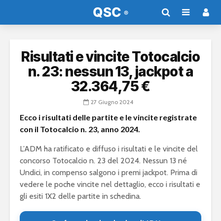
Risultati e vincite Totocalcio
n. 23: nessun 13, jackpot a
32.364,75 €
27 Giugno 2024
Ecco i risultati delle partite e le vincite registrate
con il Totocalcio n. 23, anno 2024.
L’ADM ha ratificato e diffuso i risultati e le vincite del
concorso Totocalcio n. 23 del 2024. Nessun 13 né
Undici, in compenso salgono i premi jackpot. Prima di
vedere le poche vincite nel dettaglio, ecco i risultati e
gli esiti 1X2 delle partite in schedina.