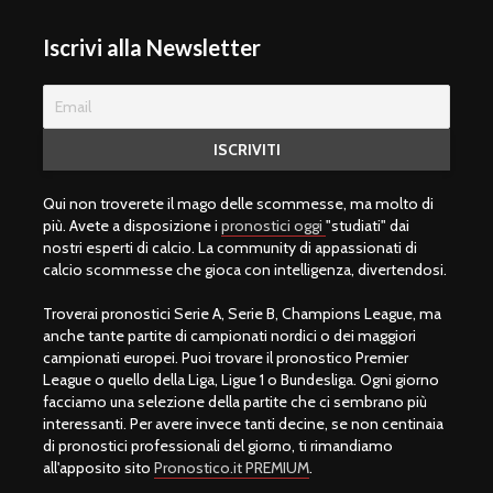
Iscrivi alla Newsletter
Qui non troverete il mago delle scommesse, ma molto di
più. Avete a disposizione i
pronostici oggi
"studiati" dai
nostri esperti di calcio. La community di appassionati di
calcio scommesse che gioca con intelligenza, divertendosi.
Troverai pronostici Serie A, Serie B, Champions League, ma
anche tante partite di campionati nordici o dei maggiori
campionati europei. Puoi trovare il pronostico Premier
League o quello della Liga, Ligue 1 o Bundesliga. Ogni giorno
facciamo una selezione della partite che ci sembrano più
interessanti. Per avere invece tanti decine, se non centinaia
di pronostici professionali del giorno, ti rimandiamo
all'apposito sito
Pronostico.it PREMIUM
.