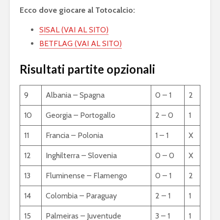
Ecco dove giocare al Totocalcio:
SISAL (VAI AL SITO)
BETFLAG (VAI AL SITO)
Risultati partite opzionali
9
Albania – Spagna
0 – 1
2
10
Georgia – Portogallo
2 – 0
1
11
Francia – Polonia
1 – 1
X
12
Inghilterra – Slovenia
0 – 0
X
13
Fluminense – Flamengo
0 – 1
2
14
Colombia – Paraguay
2 – 1
1
15
Palmeiras – Juventude
3 – 1
1