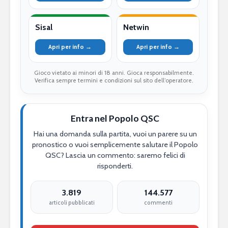
Sisal
Netwin
Apri per info →
Apri per info →
Gioco vietato ai minori di 18 anni. Gioca responsabilmente.
Verifica sempre termini e condizioni sul sito dell’operatore.
Entra nel Popolo QSC
Hai una domanda sulla partita, vuoi un parere su un
pronostico o vuoi semplicemente salutare il Popolo
QSC? Lascia un commento: saremo felici di
risponderti.
3.819
144.577
articoli pubblicati
commenti