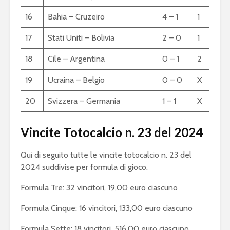
16
Bahia – Cruzeiro
4 – 1
1
17
Stati Uniti – Bolivia
2 – 0
1
18
Cile – Argentina
0 – 1
2
19
Ucraina – Belgio
0 – 0
X
20
Svizzera – Germania
1 – 1
X
Vincite Totocalcio n. 23 del 2024
Qui di seguito tutte le vincite totocalcio n. 23 del
2024 suddivise per formula di gioco.
Formula Tre: 32 vincitori, 19,00 euro ciascuno
Formula Cinque: 16 vincitori, 133,00 euro ciascuno
Formula Sette: 18 vincitori, 516,00 euro ciascuno