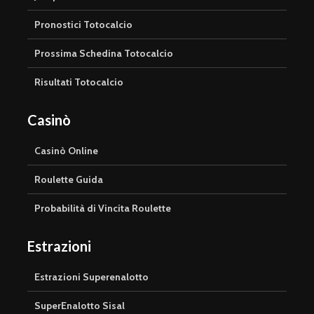
Pronostici Totocalcio
Prossima Schedina Totocalcio
Risultati Totocalcio
Casinò
Casinò Online
Roulette Guida
Probabilità di Vincita Roulette
Estrazioni
Estrazioni Superenalotto
SuperEnalotto Sisal