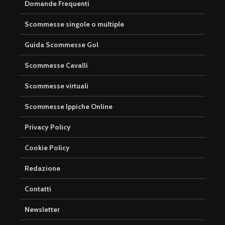
Domande Frequenti
Scommesse singole o multiple
Guida Scommesse Gol
Scommesse Cavalli
Scommesse virtuali
Scommesse Ippiche Online
Privacy Policy
Cookie Policy
Redazione
Contatti
Newsletter