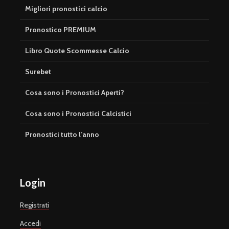
Migliori pronostici calcio
Pronostico PREMIUM
Libro Quote Scommesse Calcio
Surebet
Cosa sono i Pronostici Aperti?
Cosa sono i Pronostici Calcistici
Pronostici tutto l’anno
Login
Registrati
Accedi