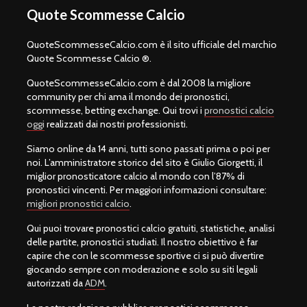
Quote Scommesse Calcio
QuoteScommesseCalcio.com è il sito ufficiale del marchio
Quote Scommesse Calcio ®.
QuoteScommesseCalcio.com è dal 2008 la migliore
community per chi ama il mondo dei pronostici,
scommesse, betting exchange. Qui trovi i
pronostici calcio
oggi
realizzati dai nostri professionisti.
Siamo online da 14 anni, tutti sono passati prima o poi per
noi. L’amministratore storico del sito è Giulio Giorgetti, il
miglior pronosticatore calcio al mondo con l’87% di
pronostici vincenti. Per maggiori informazioni consultare:
migliori pronostici calcio
.
Qui puoi trovare pronostici calcio gratuiti, statistiche, analisi
delle partite, pronostici studiati. Il nostro obiettivo è far
capire che con le scommesse sportive ci si può divertire
giocando sempre con moderazione e solo su siti legali
autorizzati da
ADM
.