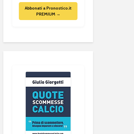
Abbonati a Pronostico.it
PREMIUM →