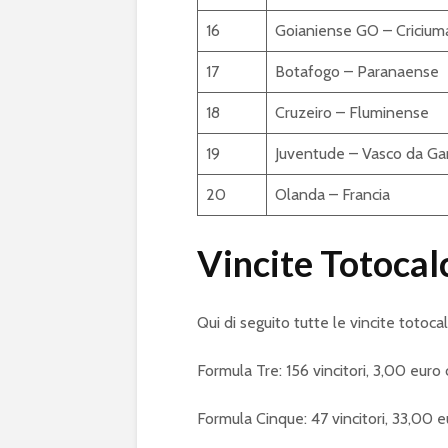
16
Goianiense GO – Cricium
17
Botafogo – Paranaense
18
Cruzeiro – Fluminense
19
Juventude – Vasco da G
20
Olanda – Francia
Vincite Totocal
Qui di seguito tutte le vincite totoca
Formula Tre: 156 vincitori, 3,00 euro
Formula Cinque: 47 vincitori, 33,00 