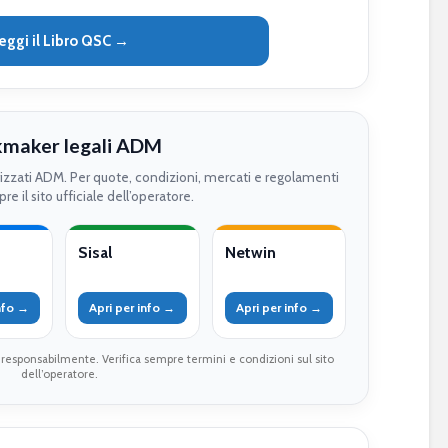
eggi il Libro QSC →
maker legali ADM
rizzati ADM. Per quote, condizioni, mercati e regolamenti
re il sito ufficiale dell’operatore.
Sisal
Netwin
info →
Apri per info →
Apri per info →
 responsabilmente. Verifica sempre termini e condizioni sul sito
dell’operatore.