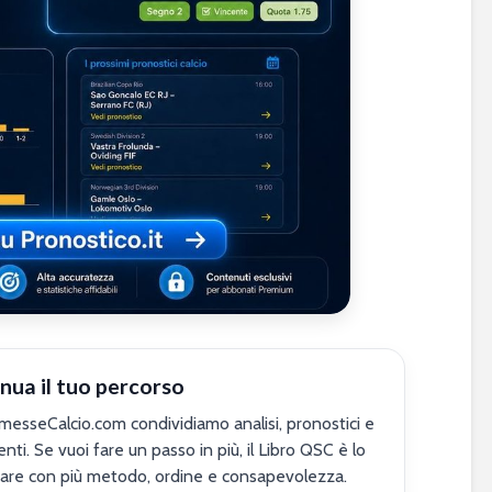
nua il tuo percorso
sseCalcio.com condividiamo analisi, pronostici e
nti. Se vuoi fare un passo in più, il Libro QSC è lo
are con più metodo, ordine e consapevolezza.