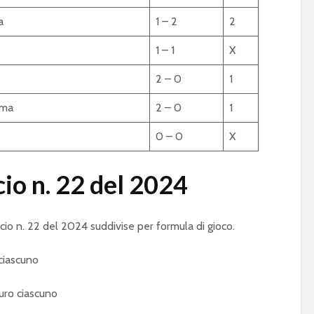
a
1 – 2
2
1 – 1
X
2 – 0
1
ama
2 – 0
1
0 – 0
X
cio n. 22 del 2024
lcio n. 22 del 2024 suddivise per formula di gioco.
 ciascuno
euro ciascuno