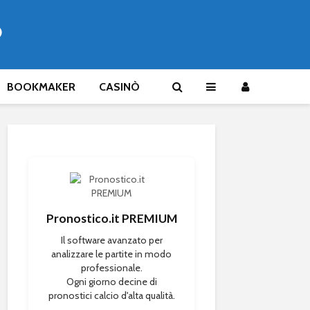
®
BOOKMAKER
CASINÒ
Pronostico.it PREMIUM
Il software avanzato per
analizzare le partite in modo
professionale.
Ogni giorno decine di
pronostici calcio d'alta qualità.