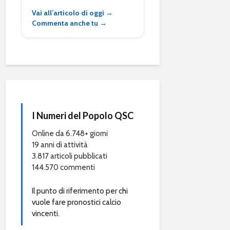
Vai all’articolo di oggi →
Commenta anche tu →
I Numeri del Popolo QSC
Online da 6.748+ giorni
19 anni di attività
3.817 articoli pubblicati
144.570 commenti
Il punto di riferimento per chi
vuole fare pronostici calcio
vincenti.