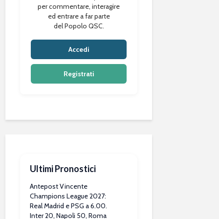
per commentare, interagire
ed entrare a far parte
del Popolo QSC.
Accedi
Registrati
Ultimi Pronostici
Antepost Vincente
Champions League 2027:
Real Madrid e PSG a 6.00.
Inter 20, Napoli 50, Roma