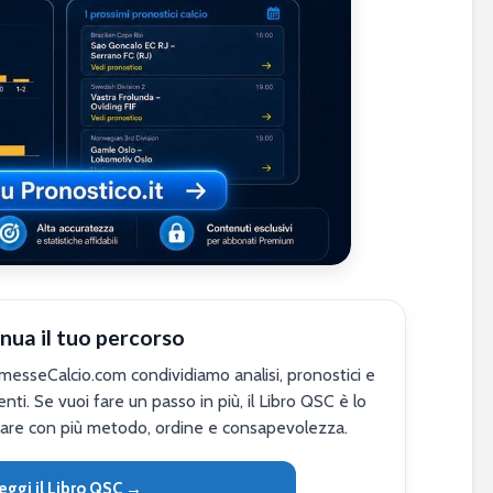
nua il tuo percorso
sseCalcio.com condividiamo analisi, pronostici e
nti. Se vuoi fare un passo in più, il Libro QSC è lo
are con più metodo, ordine e consapevolezza.
eggi il Libro QSC →