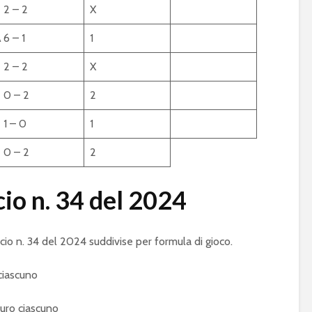
2 – 2
X
A
6 – 1
1
2 – 2
X
0 – 2
2
1 – 0
1
0 – 2
2
cio n. 34 del 2024
lcio n. 34 del 2024 suddivise per formula di gioco.
 ciascuno
euro ciascuno