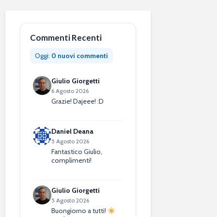
Commenti Recenti
Oggi:
0 nuovi commenti
Giulio Giorgetti
6 Agosto 2026
Grazie! Dajeee! :D
Daniel Deana
5 Agosto 2026
Fantastico Giulio,
complimenti!
Giulio Giorgetti
5 Agosto 2026
Buongiorno a tutti!