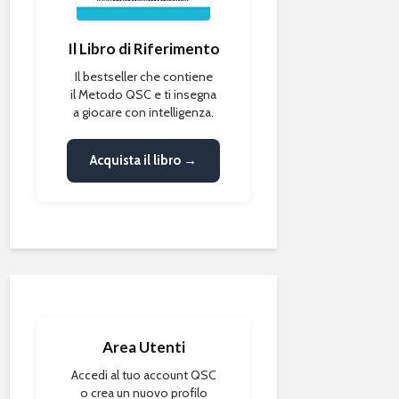
Il Libro di Riferimento
Il bestseller che contiene
il Metodo QSC e ti insegna
a giocare con intelligenza.
Acquista il libro →
Area Utenti
Accedi al tuo account QSC
o crea un nuovo profilo