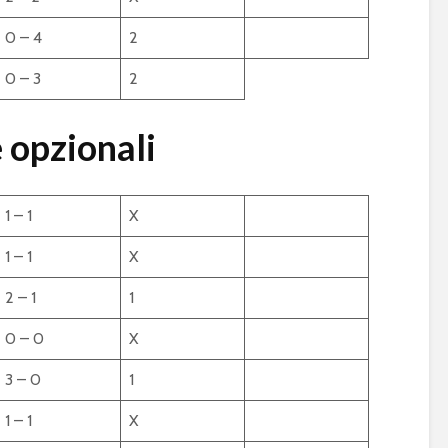
0 – 4
2
0 – 3
2
e opzionali
1 – 1
X
1 – 1
X
2 – 1
1
0 – 0
X
3 – 0
1
1 – 1
X