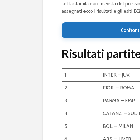
settantamila euro in vista del prossi
assegnati ecco i risultati e gli esiti 1
Confront
Risultati partit
1
INTER – JUV.
2
FIOR. – ROMA
3
PARMA – EMP.
4
CATANZ. – SUDT
5
BOL. – MILAN
6
ARS. – LIVER.