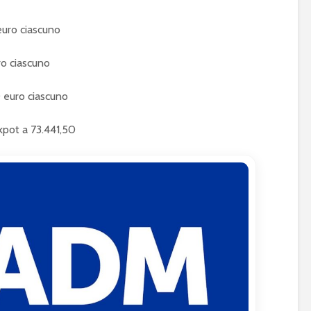
euro ciascuno
ro ciascuno
0 euro ciascuno
ckpot a 73.441,50