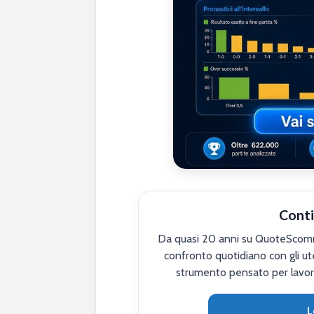
Conti
Da quasi 20 anni su QuoteScomme
confronto quotidiano con gli ute
strumento pensato per lavor
L