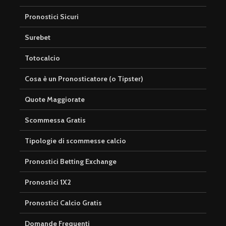
Pronostici Sicuri
Surebet
Totocalcio
Cosa è un Pronosticatore (o Tipster)
Quote Maggiorate
Scommessa Gratis
Tipologie di scommesse calcio
Pronostici Betting Exchange
Pronostici 1X2
Pronostici Calcio Gratis
Domande Frequenti