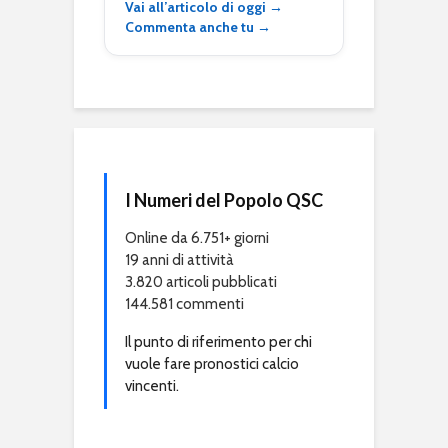
Vai all’articolo di oggi →
Commenta anche tu →
I Numeri del Popolo QSC
Online da 6.751+ giorni
19 anni di attività
3.820 articoli pubblicati
144.581 commenti
Il punto di riferimento per chi
vuole fare pronostici calcio
vincenti.