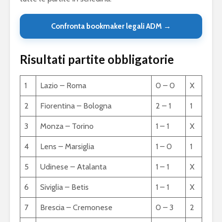
Confronta bookmaker legali ADM →
Risultati partite obbligatorie
1
Lazio – Roma
0 – 0
X
2
Fiorentina – Bologna
2 – 1
1
3
Monza – Torino
1 – 1
X
4
Lens – Marsiglia
1 – 0
1
5
Udinese – Atalanta
1 – 1
X
6
Siviglia – Betis
1 – 1
X
7
Brescia – Cremonese
0 – 3
2