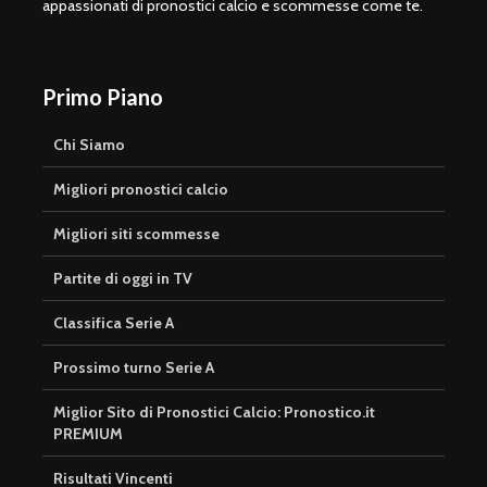
appassionati di pronostici calcio e scommesse come te.
Primo Piano
Chi Siamo
Migliori pronostici calcio
Migliori siti scommesse
Partite di oggi in TV
Classifica Serie A
Prossimo turno Serie A
Miglior Sito di Pronostici Calcio: Pronostico.it
PREMIUM
Risultati Vincenti