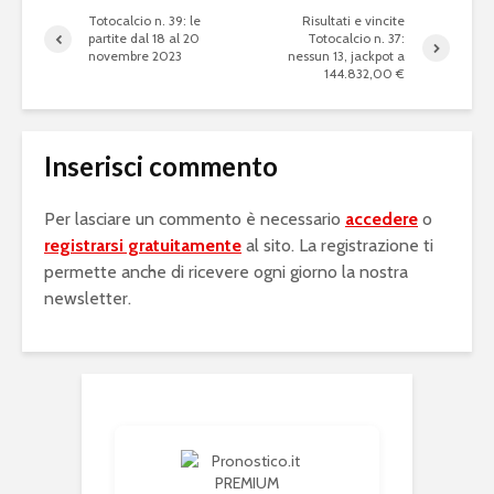
Totocalcio n. 39: le
Risultati e vincite
partite dal 18 al 20
Totocalcio n. 37:
novembre 2023
nessun 13, jackpot a
144.832,00 €
Inserisci commento
Per lasciare un commento è necessario
accedere
o
registrarsi gratuitamente
al sito. La registrazione ti
permette anche di ricevere ogni giorno la nostra
newsletter.