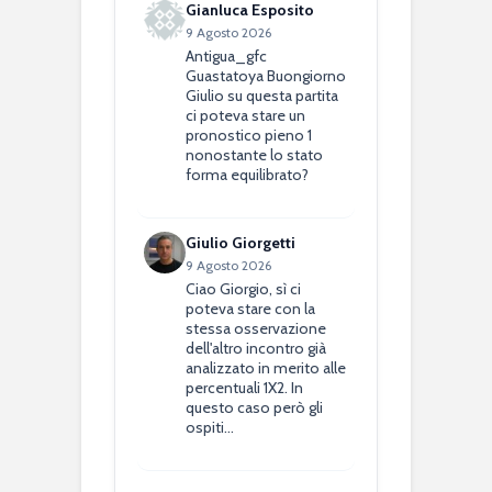
Gianluca Esposito
9 Agosto 2026
Antigua_gfc
Guastatoya Buongiorno
Giulio su questa partita
ci poteva stare un
pronostico pieno 1
nonostante lo stato
forma equilibrato?
Giulio Giorgetti
9 Agosto 2026
Ciao Giorgio, sì ci
poteva stare con la
stessa osservazione
dell'altro incontro già
analizzato in merito alle
percentuali 1X2. In
questo caso però gli
ospiti…