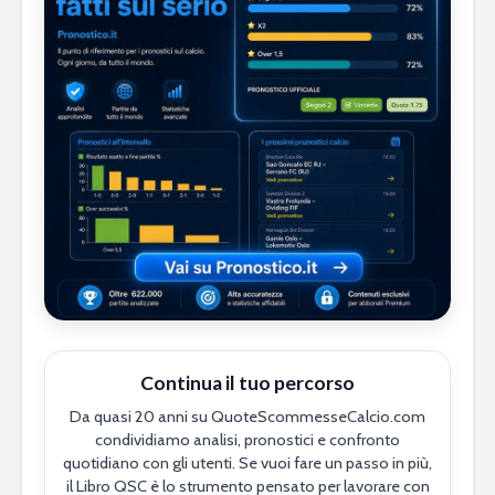
Continua il tuo percorso
Da quasi 20 anni su QuoteScommesseCalcio.com
condividiamo analisi, pronostici e confronto
quotidiano con gli utenti. Se vuoi fare un passo in più,
il Libro QSC è lo strumento pensato per lavorare con