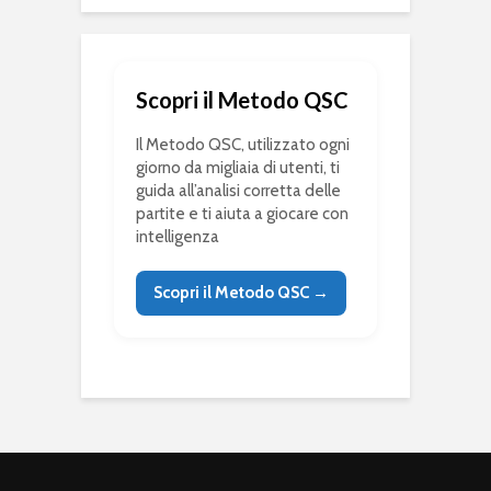
Scopri il Metodo QSC
Il Metodo QSC, utilizzato ogni
giorno da migliaia di utenti, ti
guida all’analisi corretta delle
partite e ti aiuta a giocare con
intelligenza
Scopri il Metodo QSC →