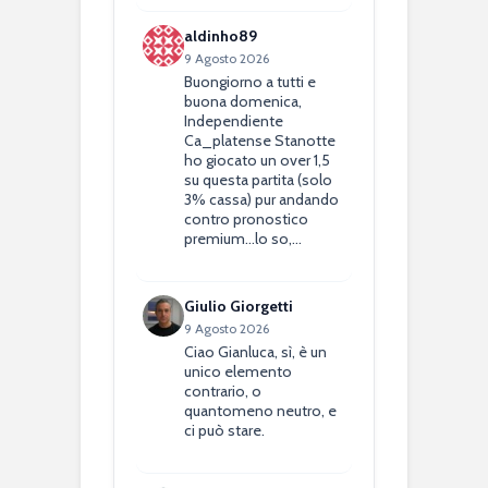
aldinho89
9 Agosto 2026
Buongiorno a tutti e
buona domenica,
Independiente
Ca_platense Stanotte
ho giocato un over 1,5
su questa partita (solo
3% cassa) pur andando
contro pronostico
premium...lo so,…
Giulio Giorgetti
9 Agosto 2026
Ciao Gianluca, sì, è un
unico elemento
contrario, o
quantomeno neutro, e
ci può stare.