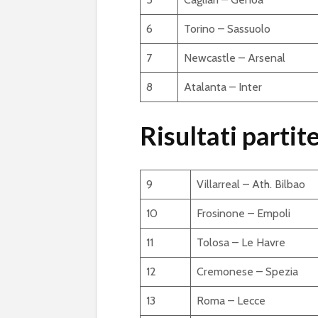
6
Torino – Sassuolo
7
Newcastle – Arsenal
8
Atalanta – Inter
Risultati partit
9
Villarreal – Ath. Bilbao
10
Frosinone – Empoli
11
Tolosa – Le Havre
12
Cremonese – Spezia
13
Roma – Lecce