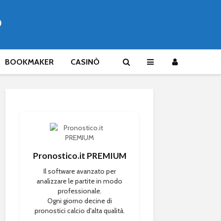
®
BOOKMAKER
CASINÒ
Pronostico.it PREMIUM
Il software avanzato per
analizzare le partite in modo
professionale.
Ogni giorno decine di
pronostici calcio d'alta qualità.