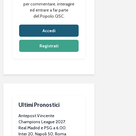
per commentare, interagire
ed entrare a far parte
del Popolo QSC.
Accedi
Registrati
Ultimi Pronostici
Antepost Vincente
Champions League 2027:
Real Madrid e PSG a 6.00.
Inter 20, Napoli 50, Roma