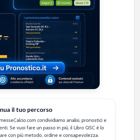
nua il tuo percorso
sseCalcio.com condividiamo analisi, pronostici e
nti. Se vuoi fare un passo in più, il Libro QSC è lo
are con più metodo, ordine e consapevolezza.