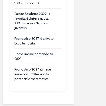
100 e Como 150
Quote Scudetto 2027: la
favorita è l’Inter a quota
2.10. Seguono Napoli e
Juventus.
Pronostico 2027: è arrivato!
Ecco le novità
Come inviare domande su
QSC
Pronostico 2027: il mese
inizia con un’altra vincita
potenziale matematica