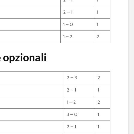
2 – 1
1
1 – 0
1
1 – 2
2
e opzionali
2 – 3
2
2 – 1
1
1 – 2
2
3 – 0
1
2 – 1
1