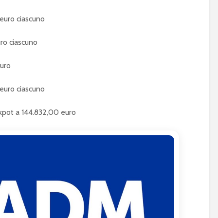
 euro ciascuno
uro ciascuno
euro
 euro ciascuno
ckpot a 144.832,00 euro