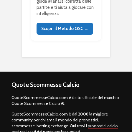
guida all’analisi corretta delle
partite e ti aiuta a giocare con
intelligenza
Scopri il Metodo QSC →
Quote Scommesse Calcio
QuoteScommesseCalcio.com è il sito ufficiale del marchio
Quote Scommesse Calcio ®.
QuoteScommesseCalcio.com è dal 2008 la migliore
community per chi ama il mondo dei pronostici,
scommesse, betting exchange. Qui trovi i
pronostici calcio
oggi
realizzati dai nostri professionisti.