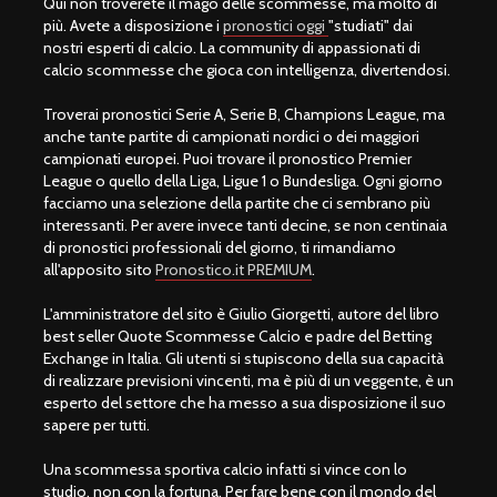
Qui non troverete il mago delle scommesse, ma molto di
più. Avete a disposizione i
pronostici oggi
"studiati" dai
nostri esperti di calcio. La community di appassionati di
calcio scommesse che gioca con intelligenza, divertendosi.
Troverai pronostici Serie A, Serie B, Champions League, ma
anche tante partite di campionati nordici o dei maggiori
campionati europei. Puoi trovare il pronostico Premier
League o quello della Liga, Ligue 1 o Bundesliga. Ogni giorno
facciamo una selezione della partite che ci sembrano più
interessanti. Per avere invece tanti decine, se non centinaia
di pronostici professionali del giorno, ti rimandiamo
all'apposito sito
Pronostico.it PREMIUM
.
L'amministratore del sito è Giulio Giorgetti, autore del libro
best seller Quote Scommesse Calcio e padre del Betting
Exchange in Italia. Gli utenti si stupiscono della sua capacità
di realizzare previsioni vincenti, ma è più di un veggente, è un
esperto del settore che ha messo a sua disposizione il suo
sapere per tutti.
Una scommessa sportiva calcio infatti si vince con lo
studio, non con la fortuna. Per fare bene con il mondo del