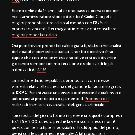
Siamo online da 14 anni, tutti sono passati prima o poi per
noi. L’amministratore storico del sito è Giulio Giorgetti, il
miglior pronosticatore calcio al mondo con l’87% di
pronostici vincenti. Per maggiori informazioni consultare:
migliori pronostici calcio
.
Qui puoi trovare pronostici calcio gratuiti, statistiche, analisi
delle partite, pronostici studiati. Il nostro obiettivo è far
capire che con le scommesse sportive ci si può divertire
giocando sempre con moderazione e solo su siti legali
autorizzati da
ADM
.
La nostra redazione pubblica pronostici scommesse
vincenti relativi alla schedina del giorno e lo facciamo gratis
al 100%. Per chi vuole un servizio professionale può invece
abbonarsi ai pronostici a pagamento di
Pronostico.it
realizzati tramite un’avanzata intelligenza artificiale.
I pronostici del giorno hanno in genere una quota compresa
tra 1.25 e 2.00, questo perché la vera scommessa non è
quella con le multiple impossibili o il raddoppio del giorno,
bensì con le scommesse singole. A tal proposito si