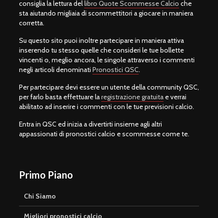
consiglia la lettura del
libro Quote Scommesse Calcio
che
sta aiutando migliaia di scommettitori a giocare in maniera
corretta.
Su questo sito puoi inoltre partecipare in maniera attiva
inserendo tu stesso quelle che consideri le tue bollette
vincenti o, meglio ancora, le singole attraverso i commenti
negli articoli denominati
Pronostici QSC
.
Per partecipare devi essere un utente della community QSC,
per farlo basta effettuare la
registrazione gratuita
e verrai
abilitato ad inserire i commenti con le tue previsioni calcio.
Entra in QSC ed inizia a divertirti insieme agli altri
appassionati di pronostici calcio e scommesse come te.
Primo Piano
Chi Siamo
Migliori pronostici calcio