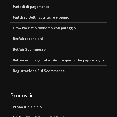
Metodi di pagamento
Matched Betting: critiche e opinioni
Draw No Bet o rimborso con pareggio
Betfair recensioni
Betfair Scommesse
Betfair non paga: Falso. Anzi, è quella che paga meglio
Registrazione Siti Scommesse
Pronostici
Pronostici Calcio