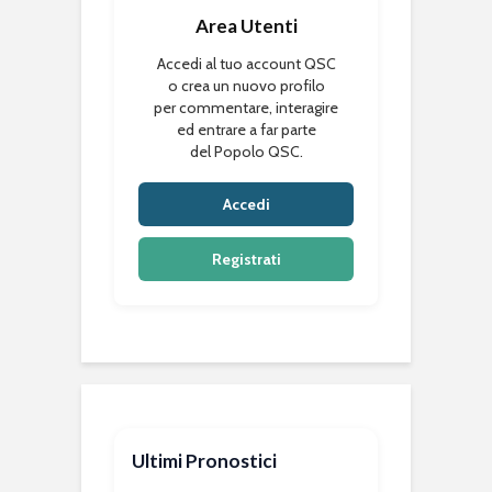
Area Utenti
Accedi al tuo account QSC
o crea un nuovo profilo
per commentare, interagire
ed entrare a far parte
del Popolo QSC.
Accedi
Registrati
Ultimi Pronostici