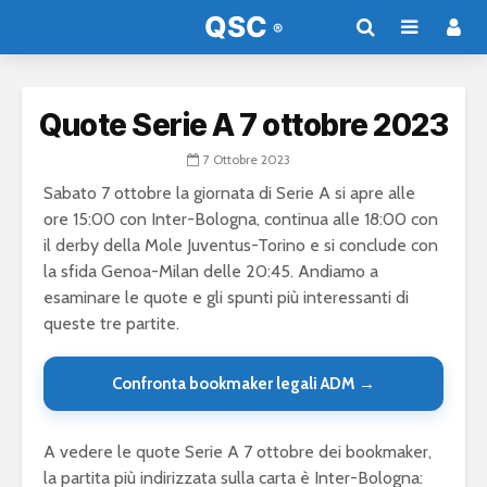
Quote Serie A 7 ottobre 2023
7 Ottobre 2023
Sabato 7 ottobre la giornata di Serie A si apre alle
ore 15:00 con Inter-Bologna, continua alle 18:00 con
il derby della Mole Juventus-Torino e si conclude con
la sfida Genoa-Milan delle 20:45. Andiamo a
esaminare le quote e gli spunti più interessanti di
queste tre partite.
Confronta bookmaker legali ADM →
A vedere le quote Serie A 7 ottobre dei bookmaker,
la partita più indirizzata sulla carta è Inter-Bologna: