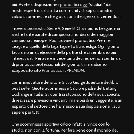
più. Avete a disposizione i
pronostici oggi
"studiati" dai
nostri esperti di calcio. La community di appassionati di
calcio scommesse che gioca con intelligenza, divertendosi.
Troverai pronostici Serie A, Serie B, Champions League, ma
anche tante partite di campionati nordici o dei maggiori
campionati europei. Puoi trovare il pronostico Premier
League o quello della Liga, Ligue 1 o Bundesliga. Ogni giorno
facciamo una selezione della partite che ci sembrano più
interessanti. Per avere invece tanti decine, se non centinaia
di pronostici professionali del giorno, ti rimandiamo
all'apposito sito
Pronostico.it PREMIUM
.
L'amministratore del sito è Giulio Giorgetti, autore del libro
best seller Quote Scommesse Calcio e padre del Betting
Exchange in Italia. Gli utenti si stupiscono della sua capacità
di realizzare previsioni vincenti, ma è più di un veggente, è un
esperto del settore che ha messo a sua disposizione il suo
sapere per tutti.
Una scommessa sportiva calcio infatti si vince con lo
studio, non con la fortuna. Per fare bene con il mondo del