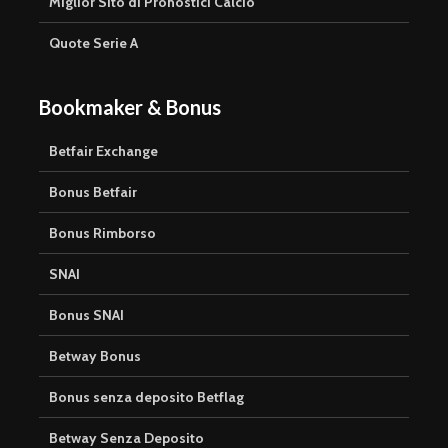
Miglior Sito di Pronostici Calcio
Quote Serie A
Bookmaker & Bonus
Betfair Exchange
Bonus Betfair
Bonus Rimborso
SNAI
Bonus SNAI
Betway Bonus
Bonus senza deposito Betflag
Betway Senza Deposito