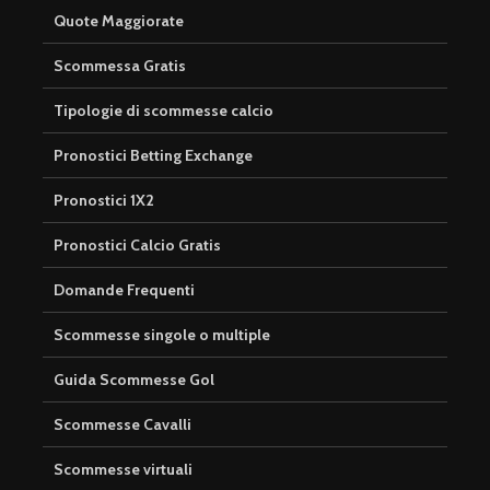
Quote Maggiorate
Scommessa Gratis
Tipologie di scommesse calcio
Pronostici Betting Exchange
Pronostici 1X2
Pronostici Calcio Gratis
Domande Frequenti
Scommesse singole o multiple
Guida Scommesse Gol
Scommesse Cavalli
Scommesse virtuali