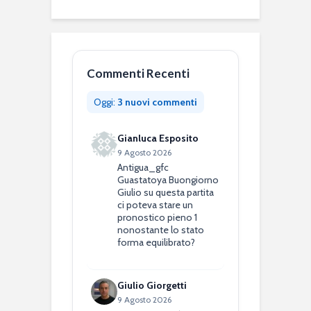
Commenti Recenti
Oggi:
3 nuovi commenti
Gianluca Esposito
9 Agosto 2026
Antigua_gfc
Guastatoya Buongiorno
Giulio su questa partita
ci poteva stare un
pronostico pieno 1
nonostante lo stato
forma equilibrato?
Giulio Giorgetti
9 Agosto 2026