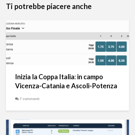
Ti potrebbe piacere anche
Inizia la Coppa Italia: in campo
Vicenza-Catania e Ascoli-Potenza
7 commenti