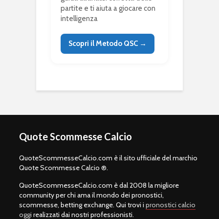
partite e ti aiuta a giocare con
intelligenza
Scopri il Metodo QSC →
Quote Scommesse Calcio
QuoteScommesseCalcio.com è il sito ufficiale del marchio
Quote Scommesse Calcio ®.
QuoteScommesseCalcio.com è dal 2008 la migliore
community per chi ama il mondo dei pronostici,
scommesse, betting exchange. Qui trovi i
pronostici calcio
oggi
realizzati dai nostri professionisti.