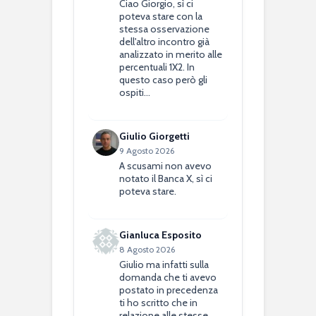
Ciao Giorgio, sì ci
poteva stare con la
stessa osservazione
dell'altro incontro già
analizzato in merito alle
percentuali 1X2. In
questo caso però gli
ospiti…
Giulio Giorgetti
9 Agosto 2026
A scusami non avevo
notato il Banca X, sì ci
poteva stare.
Gianluca Esposito
8 Agosto 2026
Giulio ma infatti sulla
domanda che ti avevo
postato in precedenza
ti ho scritto che in
relazione alle stesse