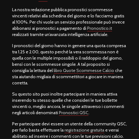
La nostra redazione pubblica pronostici scommesse
vincenti relativi alla schedina del giorno e lo facciamo gratis
al 100%. Per chi vuole un servizio professionale può invece
abbonarsi ai pronostici a pagamento di
Pronostico.it
realizzati tramite un’avanzata intelligenza artificiale.
I pronostici del giorno hanno in genere una quota compresa
tra 1.25 e 2.00, questo perché la vera scommessa non è
quella con le multiple impossibili o il raddoppio del giorno,
bensì con le scommesse singole. A tal proposito si
consiglia la lettura del
libro Quote Scommesse Calcio
che
sta aiutando migliaia di scommettitori a giocare in maniera
corretta.
Su questo sito puoi inoltre partecipare in maniera attiva
inserendo tu stesso quelle che consideri le tue bollette
vincenti o, meglio ancora, le singole attraverso i commenti
negli articoli denominati
Pronostici QSC
.
Per partecipare devi essere un utente della community QSC,
per farlo basta effettuare la
registrazione gratuita
e verrai
abilitato ad inserire i commenti con le tue previsioni calcio.