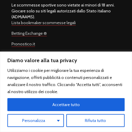
Le scommesse sportive sono vietate ai minori di 18 anni.
Giocare solo su siti legali autorizzati dallo Stato italiano
(ADM/AAMS).
Lista bookmaker scommesse legali
Betting Exchange ®
Pronostico.it
Pronostico.it PREMIUM
Diamo valore alla tua privacy
Utilizziamo i cookie per migliorare la tua esperienza di
navigazione, offrirti pubblicità o contenuti personalizzati e
Copyright © 2008-2026.
Quote Scommesse Calcio
Sito Ufficiale -
analizzare il nostro traffico. Cliccando “Accetta tutti”, acconsenti
Un progetto di
Giulio Giorgetti
. Quote Scommesse Calcio ® è un
al nostro utilizzo dei cookie.
marchio registrato.
Quote Scommesse Calcio fornisce pronostici sulle principali
competizioni sportive. Il gioco in Italia è regolamentato dall'Agenzia
Accettare tutto
Dogane e Monopoli ed è riservato ai maggiori di 18 anni.
QuoteScommesseCalcio.com - Sfera sas di Marcello Rossi - P.IVA
Personalizza
Rifiuta tutto
10917021007 - Via Alessandro Cruto 8, 00146 Roma (RM) – Italia -
Tel. 06/5583920 - info@quotescommessecalcio.com -
Privacy