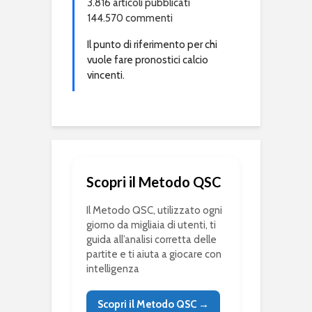
3.816 articoli pubblicati
144.570 commenti
Il punto di riferimento per chi
vuole fare pronostici calcio
vincenti.
Scopri il Metodo QSC
Il Metodo QSC, utilizzato ogni
giorno da migliaia di utenti, ti
guida all’analisi corretta delle
partite e ti aiuta a giocare con
intelligenza
Scopri il Metodo QSC →