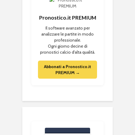
Pronostico.it PREMIUM
Il software avanzato per
analizzare le partite in modo
professionale.
Ogni giorno decine di
pronostici calcio d'alta qualità.
Abbonati a Pronostico.it
PREMIUM →