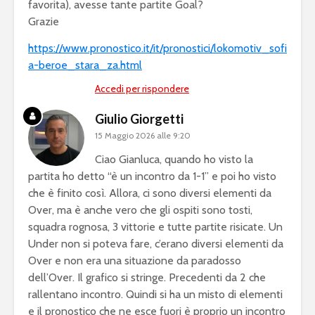
favorita), avesse tante partite Goal?
Grazie
https://www.pronostico.it/it/pronostici/lokomotiv_sofi
a-beroe_stara_za.html
Accedi per rispondere
Giulio Giorgetti
15 Maggio 2026 alle 9:20
Ciao Gianluca, quando ho visto la
partita ho detto “è un incontro da 1-1” e poi ho visto
che è finito così. Allora, ci sono diversi elementi da
Over, ma è anche vero che gli ospiti sono tosti,
squadra rognosa, 3 vittorie e tutte partite risicate. Un
Under non si poteva fare, c’erano diversi elementi da
Over e non era una situazione da paradosso
dell’Over. Il grafico si stringe. Precedenti da 2 che
rallentano incontro. Quindi si ha un misto di elementi
e il pronostico che ne esce fuori è proprio un incontro