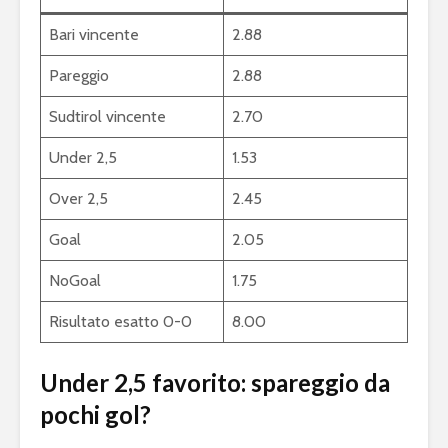
Bari vincente
2.88
Pareggio
2.88
Sudtirol vincente
2.70
Under 2,5
1.53
Over 2,5
2.45
Goal
2.05
NoGoal
1.75
Risultato esatto 0-0
8.00
Under 2,5 favorito: spareggio da
pochi gol?