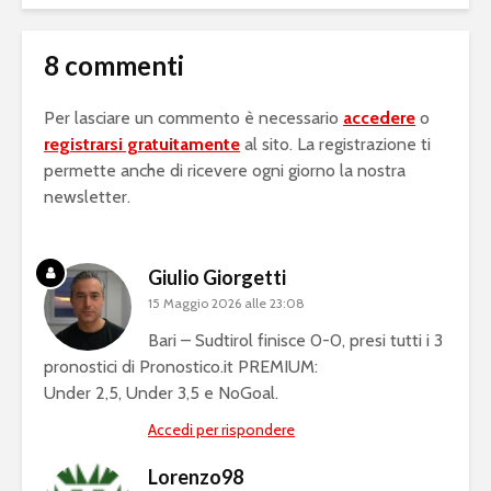
8 commenti
Per lasciare un commento è necessario
accedere
o
registrarsi gratuitamente
al sito. La registrazione ti
permette anche di ricevere ogni giorno la nostra
newsletter.
Giulio Giorgetti
15 Maggio 2026 alle 23:08
Bari – Sudtirol finisce 0-0, presi tutti i 3
pronostici di Pronostico.it PREMIUM:
Under 2,5, Under 3,5 e NoGoal.
Accedi per rispondere
Lorenzo98