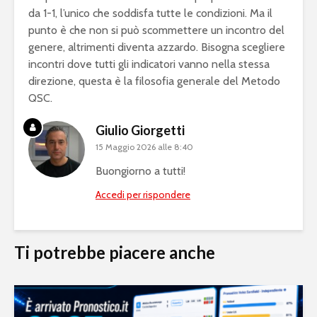
da 1-1, l’unico che soddisfa tutte le condizioni. Ma il
punto è che non si può scommettere un incontro del
genere, altrimenti diventa azzardo. Bisogna scegliere
incontri dove tutti gli indicatori vanno nella stessa
direzione, questa è la filosofia generale del Metodo
QSC.
Giulio Giorgetti
15 Maggio 2026 alle 8:40
Buongiorno a tutti!
Accedi per rispondere
Ti potrebbe piacere anche