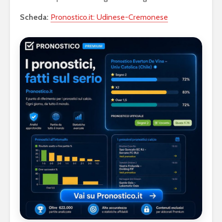
Scheda:
Pronostico.it: Udinese-Cremonese