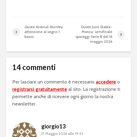
Quote Arsenal-Burnley:
Quote Juve Stabia-
attenzione al segno 1
Monza: semifinale
basso
spareggi Serie B del 16
maggio 2026
14 commenti
Per lasciare un commento è necessario
accedere
o
registrarsi gratuitamente
al sito. La registrazione ti
permette anche di ricevere ogni giorno la nostra
newsletter.
giorgio13
17 Maggio 2026 alle 19:53