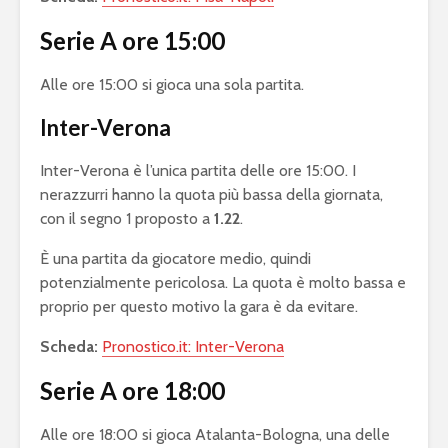
Serie A ore 15:00
Alle ore 15:00 si gioca una sola partita.
Inter-Verona
Inter-Verona è l’unica partita delle ore 15:00. I
nerazzurri hanno la quota più bassa della giornata,
con il segno 1 proposto a
1.22
.
È una partita da giocatore medio, quindi
potenzialmente pericolosa. La quota è molto bassa e
proprio per questo motivo la gara è da evitare.
Scheda:
Pronostico.it: Inter-Verona
Serie A ore 18:00
Alle ore 18:00 si gioca Atalanta-Bologna, una delle