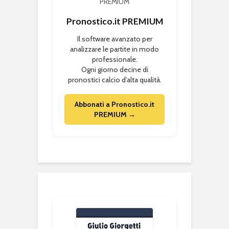
Pronostico.it PREMIUM
Il software avanzato per
analizzare le partite in modo
professionale.
Ogni giorno decine di
pronostici calcio d'alta qualità.
Abbonati a Pronostico.it
PREMIUM →