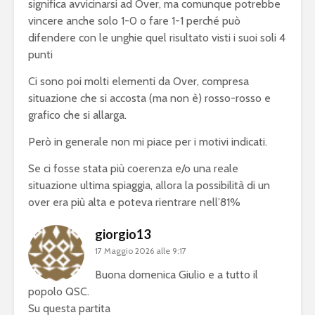
significa avvicinarsi ad Over, ma comunque potrebbe
vincere anche solo 1-0 o fare 1-1 perché può
difendere con le unghie quel risultato visti i suoi soli 4
punti
Ci sono poi molti elementi da Over, compresa
situazione che si accosta (ma non è) rosso-rosso e
grafico che si allarga.
Però in generale non mi piace per i motivi indicati.
Se ci fosse stata più coerenza e/o una reale
situazione ultima spiaggia, allora la possibilità di un
over era più alta e poteva rientrare nell’81%
giorgio13
17 Maggio 2026 alle 9:17
Buona domenica Giulio e a tutto il
popolo QSC.
Su questa partita