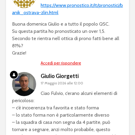
https://www.pronostico.it/it/pronostici/b
anik_ostrava-zlin.html
Buona domenica Giulio e a tutto il popolo QSC.
Su questa partita ho pronosticato un over 1,5.
Secondo te rientra nell ottica di prono fatti bene all
81%?
Grazie!
Accedi per rispondere
Giulio Giorgetti
17 Maggio 2026 alle 12:00
Ciao Fulvio, c’erano alcuni elementi di
pericoloso:
– c’è incoerenza tra favorita e stato forma
– lo stato forma non è particolarmente diverso
– la squadra di casa non segna da 4 partite, può
tornare a segnare, anzi molto probabile, questo