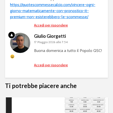
https://quotescommessecalcio.com/vincere-ogni-
giorno-matematicamente-con-pronostico-it-
premium-non-esisterebbero-le-scommesse/
Accedi per rispondere
Giulio Giorgetti
17 Maggio 2026 alle 7:54
Buona domenica a tutto il Popolo QSC!
Accedi per rispondere
Ti potrebbe piacere anche