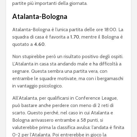
partite più importanti della giornata.
Atalanta-Bologna
Atalanta-Bologna è l’unica partita delle ore 18:00. La
squadra di casa è favorita a
1.70
, mentre il Bologna è
quotato a
4.60
.
Non stupirebbe però un risultato positivo degli ospiti.
L’Atalanta in casa sta andando male e ha difficoltà a
segnare. Questa sembra una partita vera, con
entrambe le squadre motivate, ma con i bergamaschi
in vantaggio psicologico.
All’Atalanta, per qualificarsi in Conference League,
può bastare anche perdere con meno di 2 reti di
scarto. Questo perché, nel caso in cui Atalanta e
Bologna arrivassero entrambe a 58 punti, si
valuterebbe prima la classifica avulsa: l’andata è finita
0-2 per l’Atalanta. Poi entrerebbe in gioco la