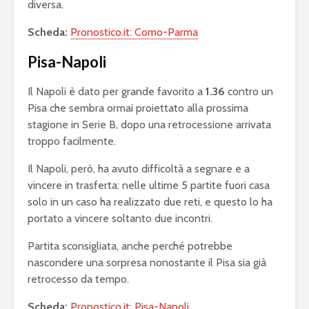
diversa.
Scheda:
Pronostico.it: Como-Parma
Pisa-Napoli
Il Napoli è dato per grande favorito a
1.36
contro un
Pisa che sembra ormai proiettato alla prossima
stagione in Serie B, dopo una retrocessione arrivata
troppo facilmente.
Il Napoli, però, ha avuto difficoltà a segnare e a
vincere in trasferta: nelle ultime 5 partite fuori casa
solo in un caso ha realizzato due reti, e questo lo ha
portato a vincere soltanto due incontri.
Partita sconsigliata, anche perché potrebbe
nascondere una sorpresa nonostante il Pisa sia già
retrocesso da tempo.
Scheda:
Pronostico.it: Pisa-Napoli