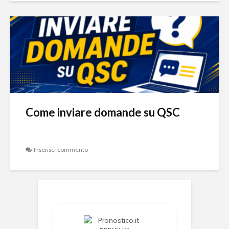
Come inviare domande su QSC
Inserisci commento