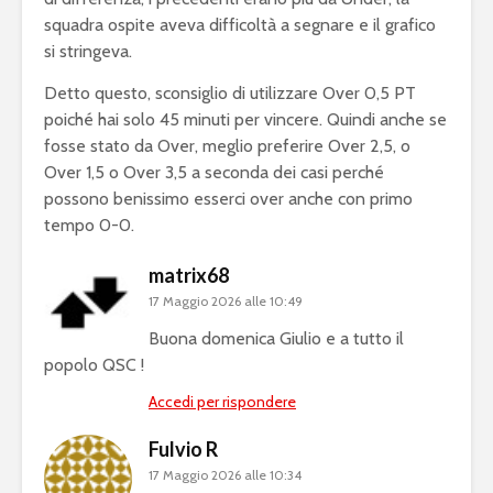
squadra ospite aveva difficoltà a segnare e il grafico
si stringeva.
Detto questo, sconsiglio di utilizzare Over 0,5 PT
poiché hai solo 45 minuti per vincere. Quindi anche se
fosse stato da Over, meglio preferire Over 2,5, o
Over 1,5 o Over 3,5 a seconda dei casi perché
possono benissimo esserci over anche con primo
tempo 0-0.
matrix68
17 Maggio 2026 alle 10:49
Buona domenica Giulio e a tutto il
popolo QSC !
Accedi per rispondere
Fulvio R
17 Maggio 2026 alle 10:34