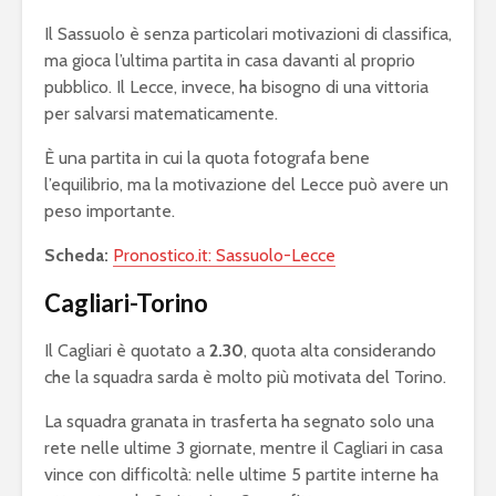
Il Sassuolo è senza particolari motivazioni di classifica,
ma gioca l’ultima partita in casa davanti al proprio
pubblico. Il Lecce, invece, ha bisogno di una vittoria
per salvarsi matematicamente.
È una partita in cui la quota fotografa bene
l’equilibrio, ma la motivazione del Lecce può avere un
peso importante.
Scheda:
Pronostico.it: Sassuolo-Lecce
Cagliari-Torino
Il Cagliari è quotato a
2.30
, quota alta considerando
che la squadra sarda è molto più motivata del Torino.
La squadra granata in trasferta ha segnato solo una
rete nelle ultime 3 giornate, mentre il Cagliari in casa
vince con difficoltà: nelle ultime 5 partite interne ha