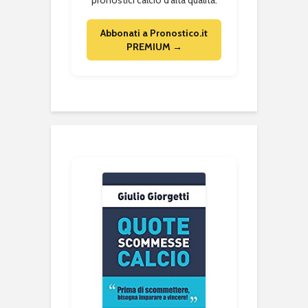
pronostici calcio d'alta qualità.
Abbonati a Pronostico.it
PREMIUM →