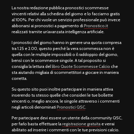
La nostra redazione pubblica pronostici scommesse
vincenti relativi alla schedina del giorno e lo facciamo gratis
al 100%. Per chi vuole un servizio professionale può invece
abbonarsi ai pronostici a pagamento di
Pronostico.it
realizzati tramite un’avanzata intelligenza artificiale.
I pronostici del giorno hanno in genere una quota compresa
tra 1.25 e 2.00, questo perché la vera scommessa non è
quella con le multiple impossibili o il raddoppio del giorno,
bensì con le scommesse singole. A tal proposito si
consiglia la lettura del
libro Quote Scommesse Calcio
che
sta aiutando migliaia di scommettitori a giocare in maniera
corretta.
Su questo sito puoi inoltre partecipare in maniera attiva
inserendo tu stesso quelle che consideri le tue bollette
vincenti o, meglio ancora, le singole attraverso i commenti
negli articoli denominati
Pronostici QSC
.
Per partecipare devi essere un utente della community QSC,
per farlo basta effettuare la
registrazione gratuita
e verrai
abilitato ad inserire i commenti con le tue previsioni calcio.