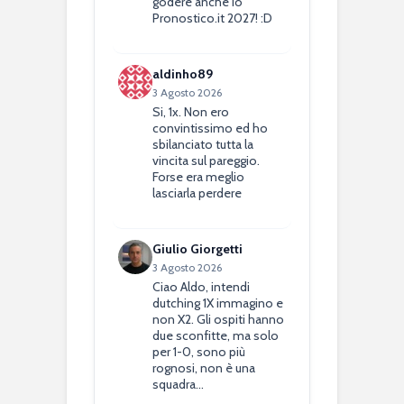
godere anche io
Pronostico.it 2027! :D
aldinho89
3 Agosto 2026
Si, 1x. Non ero
convintissimo ed ho
sbilanciato tutta la
vincita sul pareggio.
Forse era meglio
lasciarla perdere
Giulio Giorgetti
3 Agosto 2026
Ciao Aldo, intendi
dutching 1X immagino e
non X2. Gli ospiti hanno
due sconfitte, ma solo
per 1-0, sono più
rognosi, non è una
squadra…