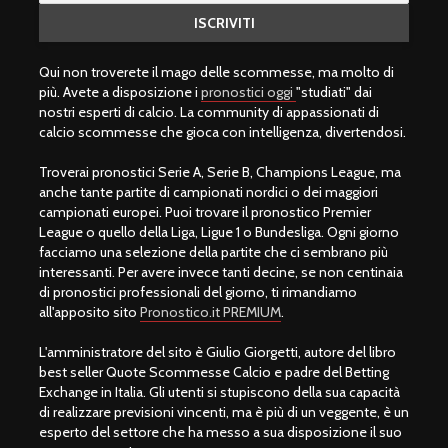
Qui non troverete il mago delle scommesse, ma molto di
più. Avete a disposizione i
pronostici oggi
"studiati" dai
nostri esperti di calcio. La community di appassionati di
calcio scommesse che gioca con intelligenza, divertendosi.
Troverai pronostici Serie A, Serie B, Champions League, ma
anche tante partite di campionati nordici o dei maggiori
campionati europei. Puoi trovare il pronostico Premier
League o quello della Liga, Ligue 1 o Bundesliga. Ogni giorno
facciamo una selezione della partite che ci sembrano più
interessanti. Per avere invece tanti decine, se non centinaia
di pronostici professionali del giorno, ti rimandiamo
all'apposito sito
Pronostico.it PREMIUM
.
L'amministratore del sito è Giulio Giorgetti, autore del libro
best seller Quote Scommesse Calcio e padre del Betting
Exchange in Italia. Gli utenti si stupiscono della sua capacità
di realizzare previsioni vincenti, ma è più di un veggente, è un
esperto del settore che ha messo a sua disposizione il suo