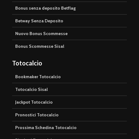
Bonus senza deposito Betflag
Betway Senza Deposito
Nuovo Bonus Scommesse
Bonus Scommesse Sisal
Totocalcio
Bookmaker Totocalcio
Totocalcio Sisal
Jackpot Totocalcio
Pronostici Totocalcio
Prossima Schedina Totocalcio