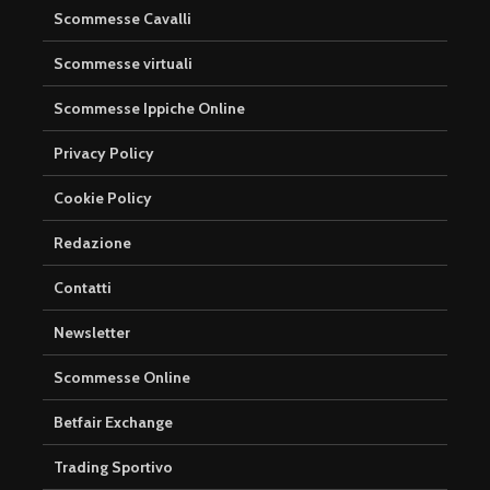
Scommesse Cavalli
Scommesse virtuali
Scommesse Ippiche Online
Privacy Policy
Cookie Policy
Redazione
Contatti
Newsletter
Scommesse Online
Betfair Exchange
Trading Sportivo