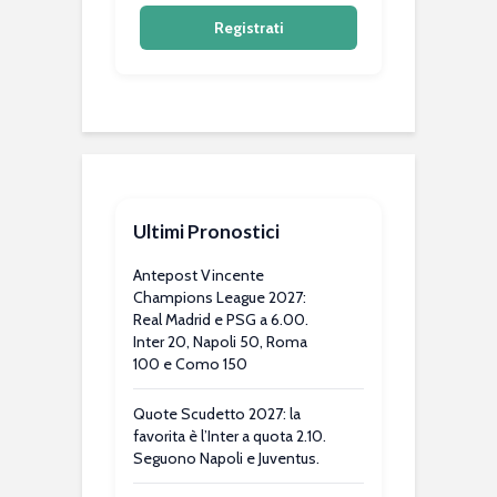
Registrati
Ultimi Pronostici
Antepost Vincente
Champions League 2027:
Real Madrid e PSG a 6.00.
Inter 20, Napoli 50, Roma
100 e Como 150
Quote Scudetto 2027: la
favorita è l’Inter a quota 2.10.
Seguono Napoli e Juventus.