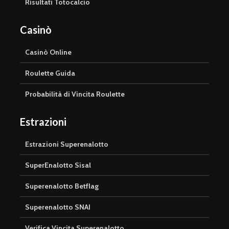
Risultati Totocalcio
Casinò
Casinò Online
Roulette Guida
Probabilità di Vincita Roulette
Estrazioni
Estrazioni Superenalotto
SuperEnalotto Sisal
Superenalotto Betflag
Superenalotto SNAI
Verifica Vincita Superenalotto