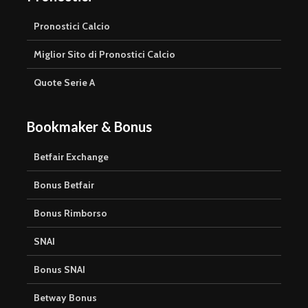
Pronostici Calcio
Miglior Sito di Pronostici Calcio
Quote Serie A
Bookmaker & Bonus
Betfair Exchange
Bonus Betfair
Bonus Rimborso
SNAI
Bonus SNAI
Betway Bonus