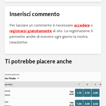
Inserisci commento
Per lasciare un commento è necessario
accedere
o
registrarsi gratuitamente
al sito. La registrazione ti
permette anche di ricevere ogni giorno la nostra
newsletter.
Ti potrebbe piacere anche