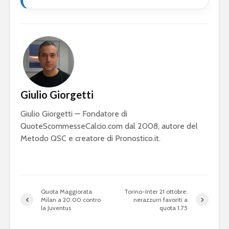
Giulio Giorgetti
Giulio Giorgetti — Fondatore di
QuoteScommesseCalcio.com dal 2008, autore del
Metodo QSC e creatore di Pronostico.it.
Quota Maggiorata
Torino-Inter 21 ottobre:
Milan a 20.00 contro
nerazzurri favoriti a
la Juventus
quota 1.75