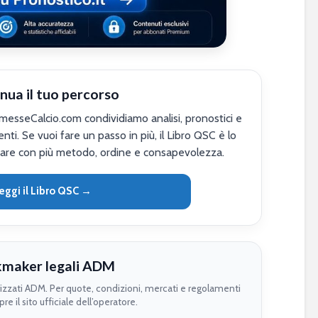
nua il tuo percorso
sseCalcio.com condividiamo analisi, pronostici e
nti. Se vuoi fare un passo in più, il Libro QSC è lo
are con più metodo, ordine e consapevolezza.
eggi il Libro QSC →
maker legali ADM
rizzati ADM. Per quote, condizioni, mercati e regolamenti
re il sito ufficiale dell’operatore.