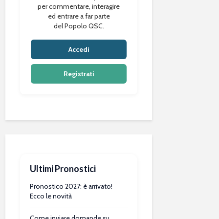
per commentare, interagire
ed entrare a far parte
del Popolo QSC.
Accedi
Registrati
Ultimi Pronostici
Pronostico 2027: è arrivato!
Ecco le novità
Come inviare domande su