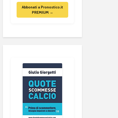
Abbonati a Pronostico.it
PREMIUM →