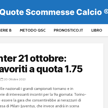
Quote Scommesse Calcio 
ERIE B
METODO QSC
PRONOSTICO.IT
LIBRO
nter 21 ottobre:
avoriti a quota 1.75
20 Ottobre 2023
lle nazionali i grandi campionati tornano e in
ie di interessanti incontri per la 9a giornata: Torino-
 essere la gara che consentirebbe ai nerazzurri di
attesa di Milan-Juventus, che invece andrà in scena