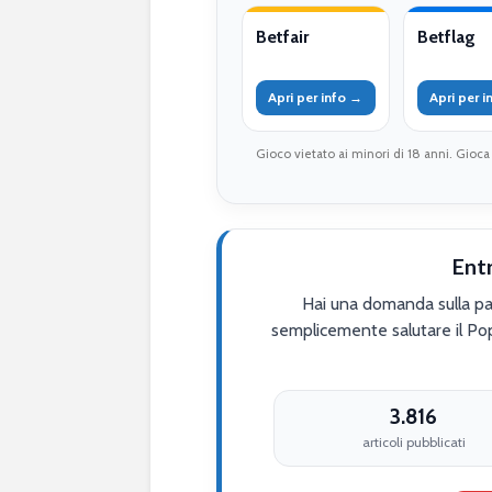
Betfair
Betflag
Apri per info →
Apri per 
Gioco vietato ai minori di 18 anni. Gioca
Ent
Hai una domanda sulla par
semplicemente salutare il Po
3.816
articoli pubblicati