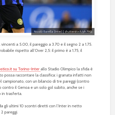
Nicolò Barella (Inter) | shutterstock/ph.FAB
vincenti a 5.00, il pareggio a 3.70 e il segno 2 a 1.75.
babile rispetto all’Over 2,5: il primo è a 1.75, il
stico.it su Torino-Inter
allo Stadio Olimpico la sfida è
o possa raccontare la classifica: i granata infatti non
el campionato, con un bilancio di tre pareggi (contro
 contro il Genoa e un solo gol subito, anche se i
 in trasferta.
gli ultimi 10 scontri diretti con l’Inter in netto
e 2 pareggi.