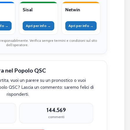
Sisal
Netwin
info →
Apri per info →
Apri per info →
 responsabilmente. Verifica sempre termini e condizioni sul sito
dell’operatore.
ra nel Popolo QSC
tita, vuoi un parere su un pronostico o vuoi
polo QSC? Lascia un commento: saremo felici di
risponderti.
144.569
commenti