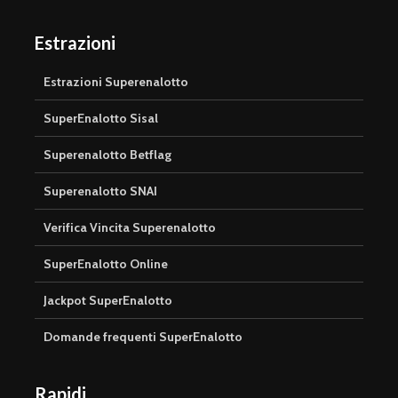
Estrazioni
Estrazioni Superenalotto
SuperEnalotto Sisal
Superenalotto Betflag
Superenalotto SNAI
Verifica Vincita Superenalotto
SuperEnalotto Online
Jackpot SuperEnalotto
Domande frequenti SuperEnalotto
Rapidi