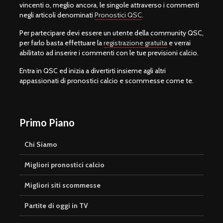
vincenti o, meglio ancora, le singole attraverso i commenti
negli articoli denominati
Pronostici QSC
.
Per partecipare devi essere un utente della community QSC,
per farlo basta effettuare la
registrazione gratuita
e verrai
abilitato ad inserire i commenti con le tue previsioni calcio.
Entra in QSC ed inizia a divertirti insieme agli altri
appassionati di pronostici calcio e scommesse come te.
Primo Piano
Chi Siamo
Migliori pronostici calcio
Migliori siti scommesse
Partite di oggi in TV