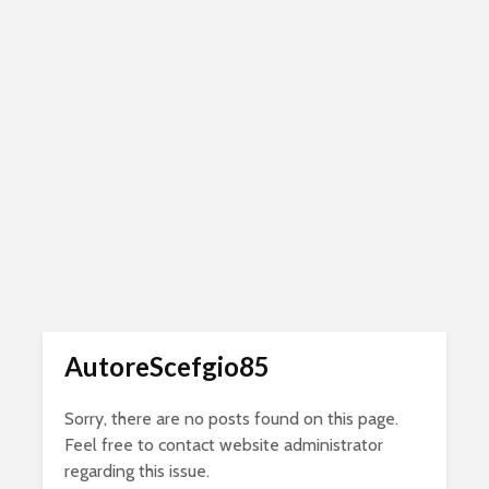
AutoreScefgio85
Sorry, there are no posts found on this page.
Feel free to contact website administrator
regarding this issue.