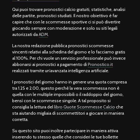
Qui puoi trovare pronostici calcio gratuiti, statistiche, analisi
delle partite, pronostici studiati. Il nostro obiettivo è far
capire che con le scommesse sportive ci si può divertire
giocando sempre con moderazione e solo su siti legali
autorizzati da
ADM
.
La nostra redazione pubblica pronostici scommesse
vincenti relativi alla schedina del giorno e lo facciamo gratis
al 100%. Per chi vuole un servizio professionale può invece
abbonarsi ai pronostici a pagamento di
Pronostico.it
realizzati tramite un’avanzata intelligenza artificiale.
I pronostici del giorno hanno in genere una quota compresa
tra 1.25 e 2.00, questo perché la vera scommessa non è
quella con le multiple impossibili o il raddoppio del giorno,
bensì con le scommesse singole. A tal proposito si
consiglia la lettura del
libro Quote Scommesse Calcio
che
sta aiutando migliaia di scommettitori a giocare in maniera
corretta.
Su questo sito puoi inoltre partecipare in maniera attiva
inserendo tu stesso quelle che consideri le tue bollette