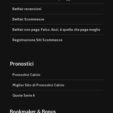
Betfair recensioni
Betfair Scommesse
Betfair non paga: Falso. Anzi, è quella che paga meglio
Registrazione Siti Scommesse
Pronostici
Pronostici Calcio
Miglior Sito di Pronostici Calcio
Quote Serie A
Bookmaker & Bonus