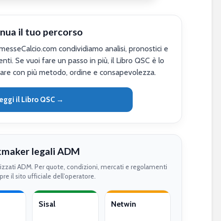
nua il tuo percorso
sseCalcio.com condividiamo analisi, pronostici e
nti. Se vuoi fare un passo in più, il Libro QSC è lo
are con più metodo, ordine e consapevolezza.
eggi il Libro QSC →
maker legali ADM
rizzati ADM. Per quote, condizioni, mercati e regolamenti
re il sito ufficiale dell’operatore.
Sisal
Netwin