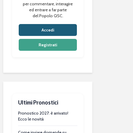
per commentare, interagire
ed entrare a far parte
del Popolo QSC.
Accedi
Registrati
Ultimi Pronostici
Pronostico 2027: è arrivato!
Ecco le novità
Come inviare domande su