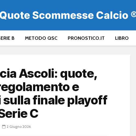
Quote Scommesse Calcio 
ERIE B
METODO QSC
PRONOSTICO.IT
LIBRO
cia Ascoli: quote,
 regolamento e
sulla finale playoff
Serie C
2 Giugno 2026