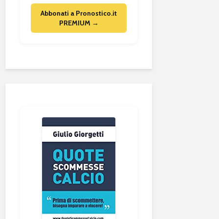
Abbonati a Pronostico.it
PREMIUM →