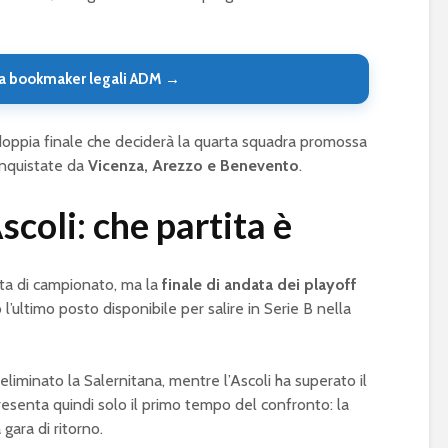
a bookmaker legali ADM →
a doppia finale che deciderà la quarta squadra promossa
onquistate da
Vicenza, Arezzo e Benevento
.
coli: che partita è
ita di campionato, ma la
finale di andata dei playoff
l’ultimo posto disponibile per salire in Serie B nella
r eliminato la Salernitana, mentre l’Ascoli ha superato il
resenta quindi solo il primo tempo del confronto: la
ara di ritorno.