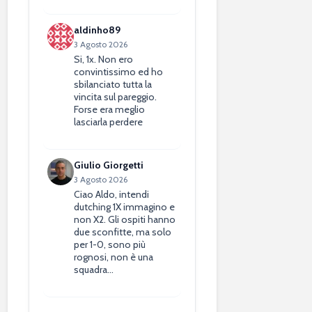
aldinho89
3 Agosto 2026
Si, 1x. Non ero
convintissimo ed ho
sbilanciato tutta la
vincita sul pareggio.
Forse era meglio
lasciarla perdere
Giulio Giorgetti
3 Agosto 2026
Ciao Aldo, intendi
dutching 1X immagino e
non X2. Gli ospiti hanno
due sconfitte, ma solo
per 1-0, sono più
rognosi, non è una
squadra…