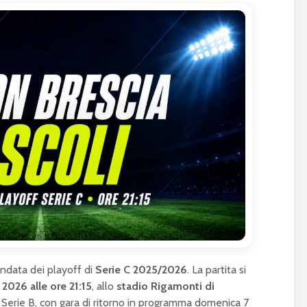
andata dei playoff di
Serie C 2025/2026
. La partita si
2026 alle ore 21:15
, allo
stadio Rigamonti di
in Serie B, con gara di ritorno in programma domenica 7