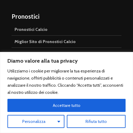
Pronostici
Pronostici Calcio
Miglior Sito di Pronostici Calcio
Quote Serie A
Diamo valore alla tua privacy
Utilizziamo i cookie per migliorare la tua esperienza di
Bookmaker & Bonus
navigazione, offrirti pubblicità o contenuti personalizzati e
analizzare il nostro traffico. Cliccando “Accetta tutti”, acconsenti
Betfair Exchange
al nostro utilizzo dei cookie.
Bonus Betfair
Accettare tutto
Bonus Rimborso
Personalizza
Rifiuta tutto
SNAI