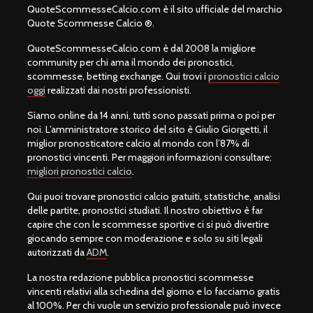
QuoteScommesseCalcio.com è il sito ufficiale del marchio
Quote Scommesse Calcio ®.
QuoteScommesseCalcio.com è dal 2008 la migliore
community per chi ama il mondo dei pronostici,
scommesse, betting exchange. Qui trovi i
pronostici calcio
oggi
realizzati dai nostri professionisti.
Siamo online da 14 anni, tutti sono passati prima o poi per
noi. L’amministratore storico del sito è Giulio Giorgetti, il
miglior pronosticatore calcio al mondo con l’87% di
pronostici vincenti. Per maggiori informazioni consultare:
migliori pronostici calcio
.
Qui puoi trovare pronostici calcio gratuiti, statistiche, analisi
delle partite, pronostici studiati. Il nostro obiettivo è far
capire che con le scommesse sportive ci si può divertire
giocando sempre con moderazione e solo su siti legali
autorizzati da
ADM
.
La nostra redazione pubblica pronostici scommesse
vincenti relativi alla schedina del giorno e lo facciamo gratis
al 100%. Per chi vuole un servizio professionale può invece