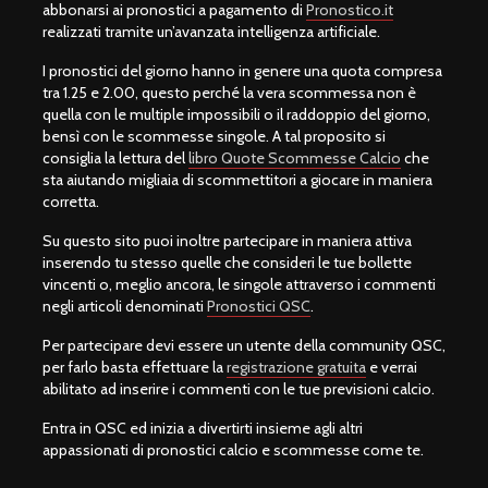
abbonarsi ai pronostici a pagamento di
Pronostico.it
realizzati tramite un’avanzata intelligenza artificiale.
I pronostici del giorno hanno in genere una quota compresa
tra 1.25 e 2.00, questo perché la vera scommessa non è
quella con le multiple impossibili o il raddoppio del giorno,
bensì con le scommesse singole. A tal proposito si
consiglia la lettura del
libro Quote Scommesse Calcio
che
sta aiutando migliaia di scommettitori a giocare in maniera
corretta.
Su questo sito puoi inoltre partecipare in maniera attiva
inserendo tu stesso quelle che consideri le tue bollette
vincenti o, meglio ancora, le singole attraverso i commenti
negli articoli denominati
Pronostici QSC
.
Per partecipare devi essere un utente della community QSC,
per farlo basta effettuare la
registrazione gratuita
e verrai
abilitato ad inserire i commenti con le tue previsioni calcio.
Entra in QSC ed inizia a divertirti insieme agli altri
appassionati di pronostici calcio e scommesse come te.