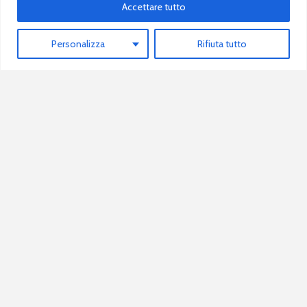
Accettare tutto
Login
Personalizza
Rifiuta tutto
Registrati
Accedi
Iscrivi alla Newsletter
Qui non troverete il mago delle scommesse, ma molto di
più. Avete a disposizione i
pronostici oggi
"studiati" dai
nostri esperti di calcio. La community di appassionati di
calcio scommesse che gioca con intelligenza, divertendosi.
Troverai pronostici Serie A, Serie B, Champions League, ma