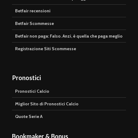
Betfair recensioni
Betfair Scommesse
Betfair non paga: Falso. Anzi, è quella che paga meglio
Registrazione Siti Scommesse
Pronostici
Pronostici Calcio
Miglior Sito di Pronostici Calcio
Quote Serie A
Bookmaker & Bonus