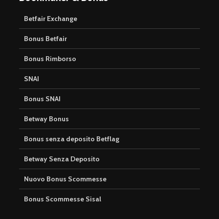
Betfair Exchange
Bonus Betfair
Bonus Rimborso
SNAI
Bonus SNAI
Betway Bonus
Bonus senza deposito Betflag
Betway Senza Deposito
Nuovo Bonus Scommesse
Bonus Scommesse Sisal