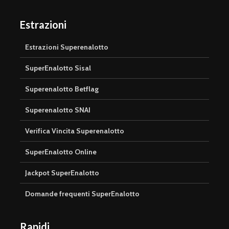
Estrazioni
Estrazioni Superenalotto
SuperEnalotto Sisal
Superenalotto Betflag
Superenalotto SNAI
Verifica Vincita Superenalotto
SuperEnalotto Online
Jackpot SuperEnalotto
Domande frequenti SuperEnalotto
Rapidi