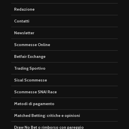
Redazione
Contatti
Newsletter
Scommesse Online
Betfair Exchange
Trading Sportivo
Sisal Scommesse
Scommesse SNAI Race
Metodi di pagamento
Matched Betting: critiche e opinioni
Draw No Bet o rimborso con pareggio