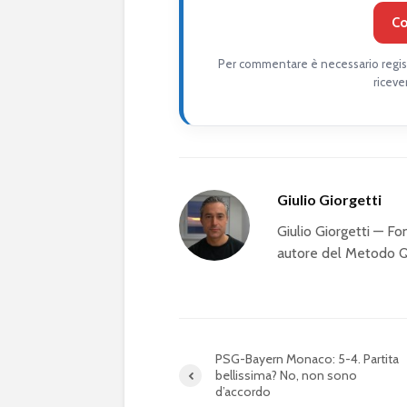
Co
Per commentare è necessario regist
riceve
Giulio Giorgetti
Giulio Giorgetti — 
autore del Metodo QS
PSG-Bayern Monaco: 5-4. Partita
bellissima? No, non sono
d’accordo