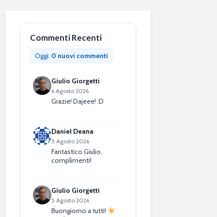
Commenti Recenti
Oggi:
0 nuovi commenti
Giulio Giorgetti
6 Agosto 2026
Grazie! Dajeee! :D
Daniel Deana
5 Agosto 2026
Fantastico Giulio,
complimenti!
Giulio Giorgetti
5 Agosto 2026
Buongiorno a tutti!