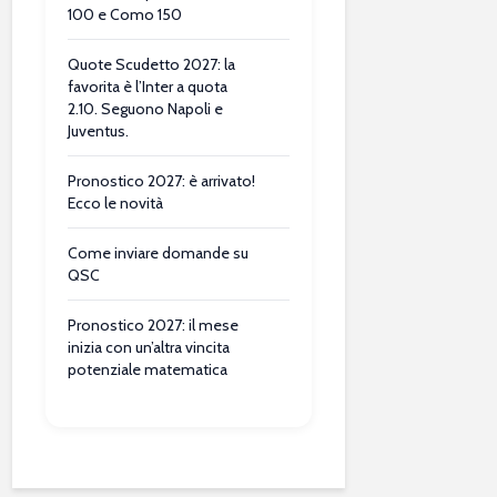
100 e Como 150
Quote Scudetto 2027: la
favorita è l’Inter a quota
2.10. Seguono Napoli e
Juventus.
Pronostico 2027: è arrivato!
Ecco le novità
Come inviare domande su
QSC
Pronostico 2027: il mese
inizia con un’altra vincita
potenziale matematica