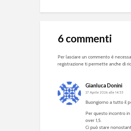
6 commenti
Per lasciare un commento è necessa
registrazione ti permette anche di ri
Gianluca Donini
27 Aprile 2026 alle 14:55
Buongiorno a tutto il 
Per questo incontro in
over 1,5.
Ci può stare nonostante