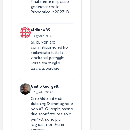
Finalmente mi posso
godere anche io
Pronostico.it 2027! :D
aldinho89
3 Agosto 2026
Si, 1x. Non ero
convintissimo ed ho
sbilanciato tutta la
vincita sul pareggio.
Forse era meglio
lasciarla perdere
Giulio Giorgetti
3 Agosto 2026
Ciao Aldo, intendi
dutching 1X immagino e
non X2. Gli ospiti hanno
due sconfitte, ma solo
per 1-0, sono più
rognosi, non è una
squadra…