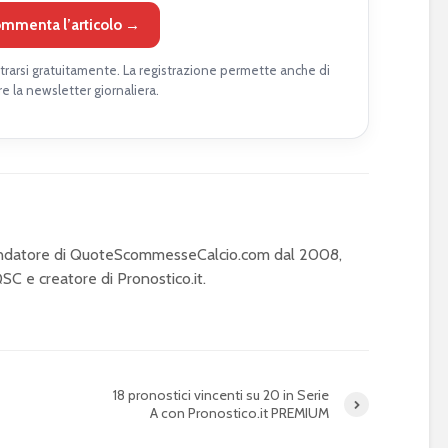
mmenta l’articolo →
rarsi gratuitamente. La registrazione permette anche di
re la newsletter giornaliera.
Fondatore di QuoteScommesseCalcio.com dal 2008,
C e creatore di Pronostico.it.
18 pronostici vincenti su 20 in Serie
A con Pronostico.it PREMIUM