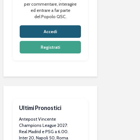
per commentare, interagire
ed entrare a far parte
del Popolo QSC.
Accedi
Registrati
Ultimi Pronostici
Antepost Vincente
Champions League 2027:
Real Madrid e PSG a 6.00.
Inter 20, Napoli 50, Roma