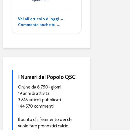
Vai all’articolo di oggi →
Commenta anche tu →
I Numeri del Popolo QSC
Online da 6.750+ giorni
19 anni di attività
3.818 articoli pubblicati
144.570 commenti
Il punto di riferimento per chi
vuole fare pronostici calcio