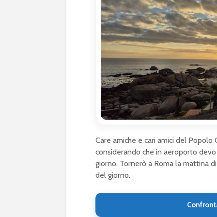
Care amiche e cari amici del Popolo Q
considerando che in aeroporto devo a
giorno. Tornerò a Roma la mattina di 
del giorno.
Confront